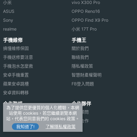
小米
vivo X300 Pro
ASUS
OPPO Reno16
Sony
OPPO Find X9 Pro
realme
小米 17T Pro
手機維修
手機王
搞懂維修保固
關於我們
手機送修要注意
聯絡我們
手機泡水怎麼救
隱私權政策
安卓手機重置
智慧財產權聲明
蘋果安卓跳槽
FB登入問題
安卓資料轉移
合作聯絡
合作夥伴
為了提供您更優質的個人化體驗，本網
廣告刊登
法律顧問
站使用 cookies，若您繼續瀏覽本網
站，代表您同意我們的 cookies 政策。
加入商店報價
媒體合作
我知道了!
了解隱私權政策
新聞聯絡