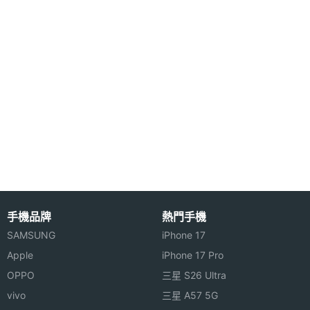
◎ 滑蓋式造型
主螢幕
26 萬色
◎ 1.9 吋 26 萬色 TFT 螢幕
色彩
◎ 解析度為 176 x 220 pixels
◎ 64 和絃鈴聲；支援 MP3 鈴聲
◎ MP3 Player
◎ 130 萬畫素 CMOS 相機
◎ 內建 64 MB 動態記憶體
◎ 支援 T-Flash 記憶卡擴充
手機品牌
熱門手機
SAMSUNG
iPhone 17
Apple
iPhone 17 Pro
OPPO
三星 S26 Ultra
※本文為 SOGI 手機王版權所有，未經授權不得轉載使用※
vivo
三星 A57 5G