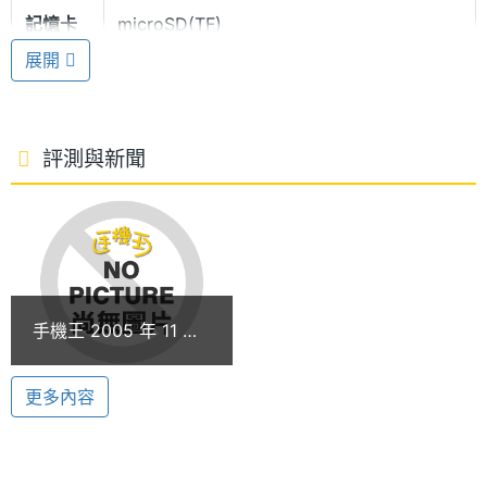
記憶卡
microSD(TF)
要插上 USB 傳輸線，手機就可以從電腦擷取檔案，即
展開
插即用，再多的音樂影片都可隨身帶，讓手機就像個
電池容
900 mAh(毫安培)
隨身碟一樣聰明。
量
評測與新聞
影音的享受
除了超強的相機及記憶卡外，DNET DG212 滑翔機還
支援 MP3 播放。使用者可以將 MP3 音樂設定為來電
多媒體資訊
鈴聲，再搭配上 64 和弦鈴聲，真是最高享受。同
時，DNET DG212 滑翔機也支援 MPEG4 的撥放，還
音樂播
MP3
手機王 2005 年 11 月
可以設定為動態的螢幕保護程式，以及來電動畫，讓
放器
新機月報
DENT DG212 滑翔機成為名副其實隨身劇院手機，充
更多內容
鈴聲種
MIDI, MMF, MP3
分享受多媒體手機所帶來的樂趣。
類
顯示螢幕
DNET DG212 功能特色