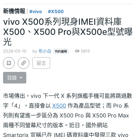
新機情報
|
#vivo
#X500
vivo X500系列現身IMEI資料庫
X500、X500 Pro與X500e型號曝
光
2026-05-10
by
布小白
5815
特約編輯
留言
目錄
市場傳出，vivo 下一代 X 系列旗艦手機可能將跳過數
字「4」，直接會以
X500
作為產品型號；而 Pro 系
列則有望進一步區分為 X500 Pro 與 X500 Pro Max
兩種不同螢幕尺寸的版本。近日，國外網站
Smartprix 宣稱已在 IMEI 碼資料庫中發現三款 vivo