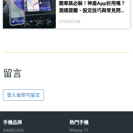
開車族必裝！神盾App好用嗎？
測速提醒、設定技巧與常見問題
一次看
2026/07/28
留言
登入後即可留言
手機品牌
熱門手機
SAMSUNG
iPhone 17