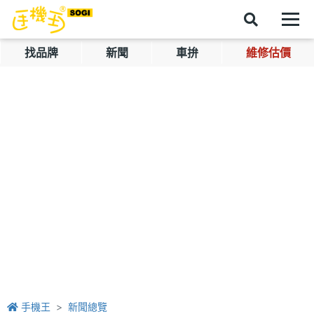
找品牌
新聞
車拚
維修估價
手機王
新聞總覽