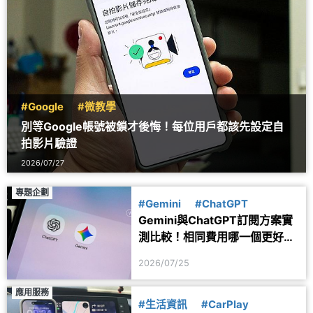
#Google
#微教學
別等Google帳號被鎖才後悔！每位用戶都該先設定自
拍影片驗證
2026/07/27
專題企劃
#Gemini
#ChatGPT
Gemini與ChatGPT訂閱方案實
測比較！相同費用哪一個更好
用？
2026/07/25
應用服務
#生活資訊
#CarPlay