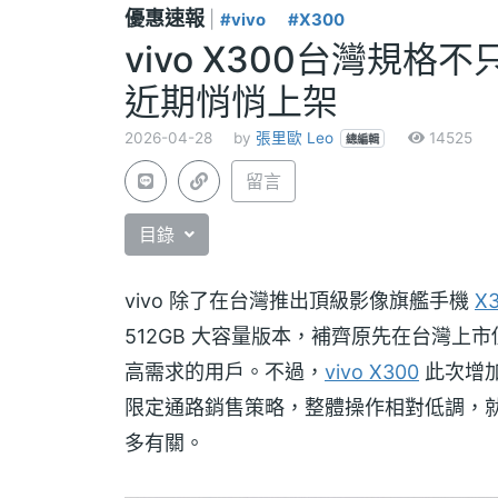
優惠速報
|
#vivo
#X300
vivo X300台灣規格不
近期悄悄上架
2026-04-28
by
張里歐 Leo
14525
總編輯
留言
目錄
vivo 除了在台灣推出頂級影像旗艦手機
X3
512GB 大容量版本，補齊原先在台灣
高需求的用戶。不過，
vivo X300
此次增加
限定通路銷售策略，整體操作相對低調，就連
多有關。