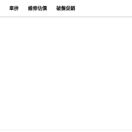
車拚
維修估價
破盤促銷