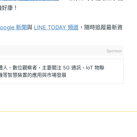
機好康！
oogle 新聞
與
LINE TODAY 頻道
，隨時追蹤最新資
Sponsor
人、數位觀察者，主要關注 5G 通訊、IoT 物聯
機等智慧裝置的應用與市場發展