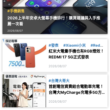
#手機銷售
2026上半年安卓大螢幕手機排行！購買建議與入手推
薦一次看
2026/08/07
採訪報導
#發表
#Xiaomi小米
#Redmi
紅米大電量手機也有RGB燈效！
紅米
REDMI 17 5G正式發表
2026/08/07
優惠速報
#台灣大哥大
首創電信資費結合電動車充電！
台灣大MyCharge充電多5G方
案 2年最高省1.6萬
2026/08/07