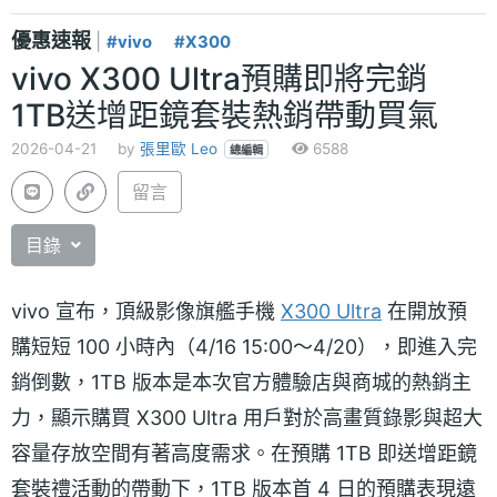
優惠速報
|
#vivo
#X300
vivo X300 Ultra預購即將完銷
1TB送增距鏡套裝熱銷帶動買氣
2026-04-21
by
張里歐 Leo
6588
總編輯
留言
目錄
vivo 宣布，頂級影像旗艦手機
X300 Ultra
在開放預
購短短 100 小時內（4/16 15:00～4/20），即進入完
銷倒數，1TB 版本是本次官方體驗店與商城的熱銷主
力，顯示購買 X300 Ultra 用戶對於高畫質錄影與超大
容量存放空間有著高度需求。在預購 1TB 即送增距鏡
套裝禮活動的帶動下，1TB 版本首 4 日的預購表現遠