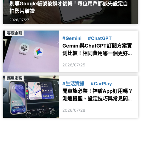
別等Google帳號被鎖才後悔！每位用戶都該先設定自
拍影片驗證
2026/07/27
專題企劃
#Gemini
#ChatGPT
Gemini與ChatGPT訂閱方案實
測比較！相同費用哪一個更好
用？
2026/07/25
應用服務
#生活資訊
#CarPlay
開車族必裝！神盾App好用嗎？
測速提醒、設定技巧與常見問題
一次看
2026/07/28