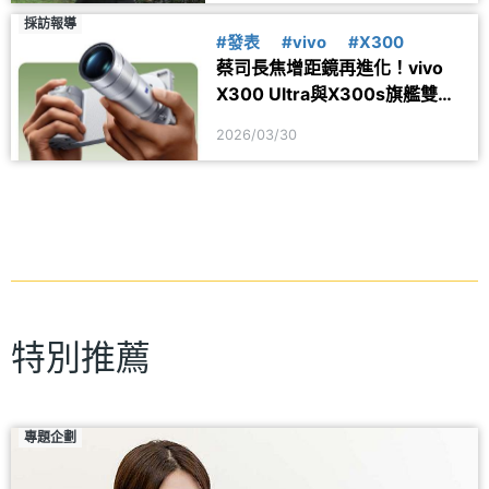
採訪報導
#發表
#vivo
#X300
蔡司長焦增距鏡再進化！vivo
X300 Ultra與X300s旗艦雙機
發表
2026/03/30
特別推薦
專題企劃