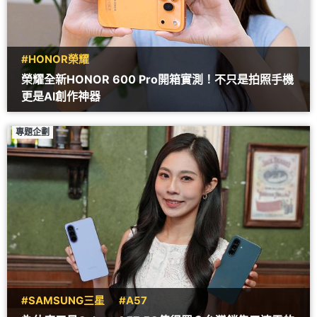
#HONOR榮耀
榮耀全新HONOR 600 Pro開箱實測！不只是拍照手機
更是AI創作神器
專題企劃
#SAMSUNG三星
#A57