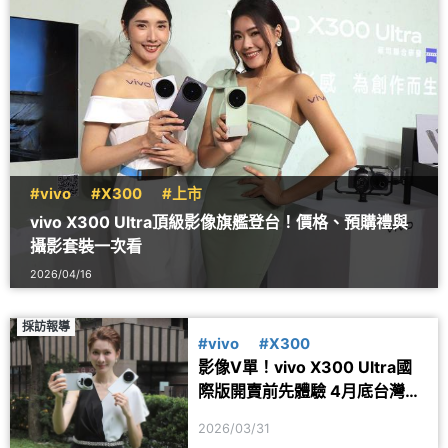
#vivo
#X300
#上市
vivo X300 Ultra頂級影像旗艦登台！價格、預購禮與
攝影套裝一次看
2026/04/16
採訪報導
#vivo
#X300
影像V單！vivo X300 Ultra國
際版開賣前先體驗 4月底台灣上
市
2026/03/31