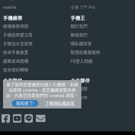
realme
小米 17T Pro
手機維修
手機王
搞懂維修保固
關於我們
手機送修要注意
聯絡我們
手機泡水怎麼救
隱私權政策
安卓手機重置
智慧財產權聲明
蘋果安卓跳槽
FB登入問題
安卓資料轉移
合作聯絡
合作夥伴
為了提供您更優質的個人化體驗，本網
廣告刊登
法律顧問
站使用 cookies，若您繼續瀏覽本網
站，代表您同意我們的 cookies 政策。
加入商店報價
媒體合作
我知道了!
了解隱私權政策
新聞聯絡