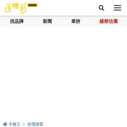
找品牌
新聞
車拚
維修估價
手機王
新聞總覽