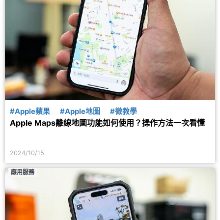
#Apple蘋果
#Apple地圖
#微教學
Apple Maps離線地圖功能如何使用？操作方法一次看懂
2024/10/15
應用服務