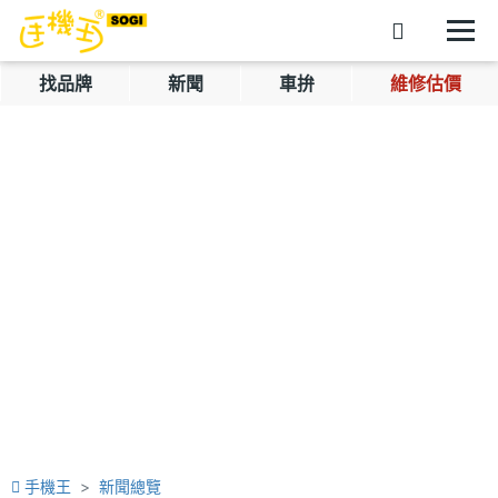
找品牌
新聞
車拚
維修估價
手機王
新聞總覽