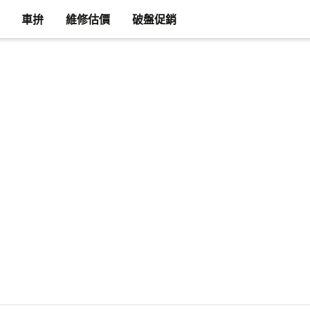
車拚
維修估價
破盤促銷