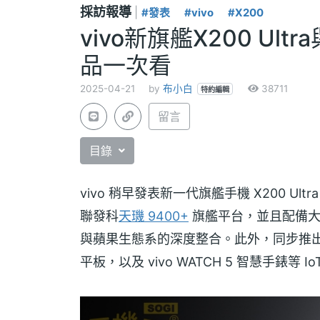
採訪報導
|
#發表
#vivo
#X200
vivo新旗艦X200 Ult
品一次看
2025-04-21
by
布小白
38711
特約編輯
留言
目錄
vivo 稍早發表新一代旗艦手機 X200 Ult
聯發科
天璣 9400+
旗艦平台，並且配備大
與蘋果生態系的深度整合。此外，同步推出 vivo 
平板，以及 vivo WATCH 5 智慧手錶等 