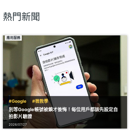
熱門新聞
應用服務
#Google
#微教學
別等Google帳號被鎖才後悔！每位用戶都該先設定自
拍影片驗證
2026/07/27