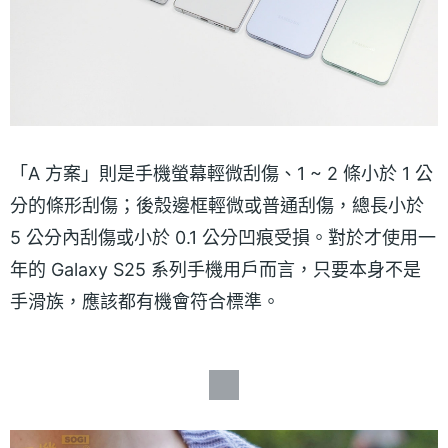
「A 方案」則是手機螢幕輕微刮傷、1 ~ 2 條小於 1 公
分的條形刮傷；後殼邊框輕微或普通刮傷，總長小於
5 公分內刮傷或小於 0.1 公分凹痕受損。對於才使用一
年的 Galaxy S25 系列手機用戶而言，只要本身不是
手滑族，應該都有機會符合標準。