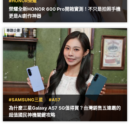
#HONOR榮耀
榮耀全新HONOR 600 Pro開箱實測！不只是拍照手機
更是AI創作神器
專題企劃
#SAMSUNG三星
#A57
為什麼三星Galaxy A57 5G值得買？台灣銷售五連霸的
超值國民神機關鍵攻略