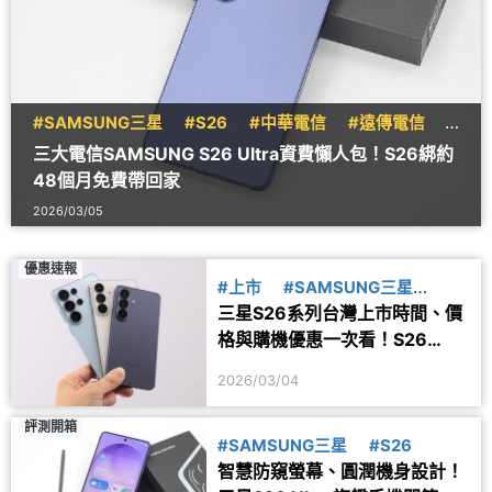
#SAMSUNG三星
#S26
#中華電信
#遠傳電信
#
台灣大哥大
三大電信SAMSUNG S26 Ultra資費懶人包！S26綁約
48個月免費帶回家
2026/03/05
優惠速報
#上市
#SAMSUNG三星
三星S26系列台灣上市時間、價
#S26
格與購機優惠一次看！S26
Ultra早鳥預購容量小升大
2026/03/04
評測開箱
#SAMSUNG三星
#S26
智慧防窺螢幕、圓潤機身設計！