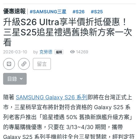
優惠速報
|
#SAMSUNG三星
#S26
#S25
升級S26 Ultra享半價折抵優惠！
三星S25追星禮遇舊換新方案一次
看
2026-03-10
by
克勞德
14269
編輯
留言
目錄
隨著
SAMSUNG Galaxy S26 系列
即將在台灣正式上
市，三星稍早宣布將針對符合資格的 Galaxy S25 系
列老客戶推出「追星禮遇 50% 舊換新旗艦升級方案」
的專屬購機優惠，只要在 3/13~4/30 期間，攜帶
Galaxy S25 系列手機前往全台三星智慧館，經判定符