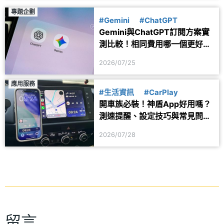
專題企劃
#Gemini
#ChatGPT
Gemini與ChatGPT訂閱方案實
測比較！相同費用哪一個更好
用？
2026/07/25
應用服務
#生活資訊
#CarPlay
開車族必裝！神盾App好用嗎？
測速提醒、設定技巧與常見問題
一次看
2026/07/28
留言