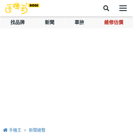
找品牌
新聞
車拚
維修估價
手機王
新聞總覽