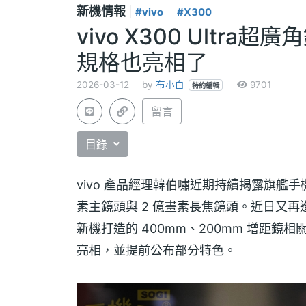
新機情報
|
#vivo
#X300
vivo X300 Ultr
規格也亮相了
2026-03-12
by
布小白
9701
特約編輯
留言
目錄
vivo 產品經理韓伯嘯近期持續揭露旗艦手
素主鏡頭與 2 億畫素長焦鏡頭。近日又再進一
新機打造的 400mm、200mm 增距鏡相關細
亮相，並提前公布部分特色。