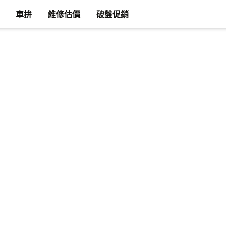
車拚
維修估價
破盤促銷