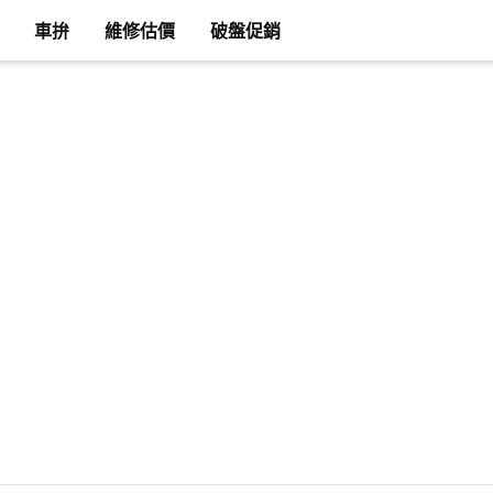
車拚
維修估價
破盤促銷