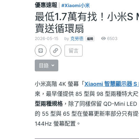
優惠速報
|
#Xiaomi小米
最低1.7萬有找！小米S Min
賣送循環扇
2026-05-15
by
克勞德
6503
編輯
留言
目錄
小米高階 4K 螢幕「
Xiaomi 智慧顯示器 S M
來，最早僅提供 85 型與 98 型兩種特大
型兩種規格
，除了同樣保留 QD-Mini LE
的 55 型與 65 型在螢幕更新率部分只有提供
144Hz 螢幕配置。