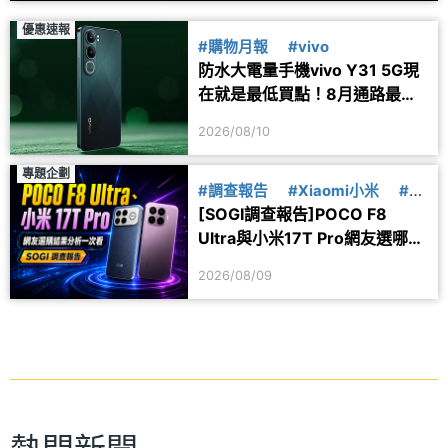
優惠速報
#購物月報
#vivo
防水大電量手機vivo Y31 5G現
在就是最低買點！8月通路最新
價格一次看
2026/08/10
專題企劃
#調查報告
#Xiaomi小米
#小
[SOGI調查報告]POCO F8
米17T
#POCO
#F8
Ultra與小米17T Pro網友選哪
款？選購偏好分析一次看
2026/08/09