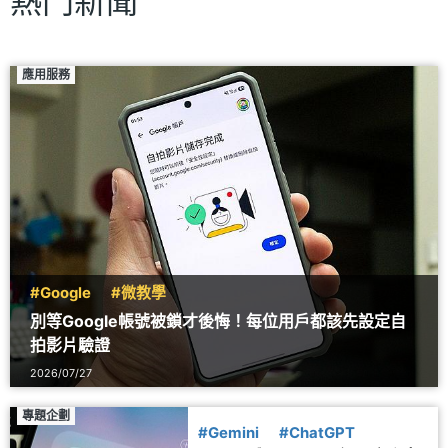
熱門新聞
應用服務
#Google
#微教學
別等Google帳號被鎖才後悔！每位用戶都該先設定自
拍影片驗證
2026/07/27
專題企劃
#Gemini
#ChatGPT