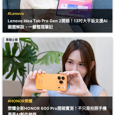
#Lenovo
Lenovo Idea Tab Pro Gen 2開箱！13吋大平板支援AI
圈選解說、一鍵整理筆記
專題企劃
#HONOR榮耀
榮耀全新HONOR 600 Pro開箱實測！不只是拍照手機
更是AI創作神器