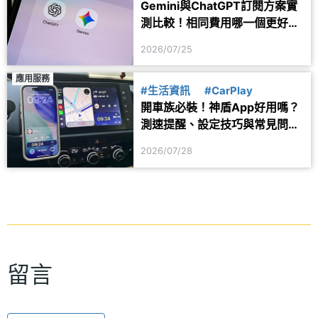
Gemini與ChatGPT訂閱方案實
測比較！相同費用哪一個更好
用？
2026/07/25
應用服務
#生活資訊
#CarPlay
開車族必裝！神盾App好用嗎？
測速提醒、設定技巧與常見問題
一次看
2026/07/28
留言