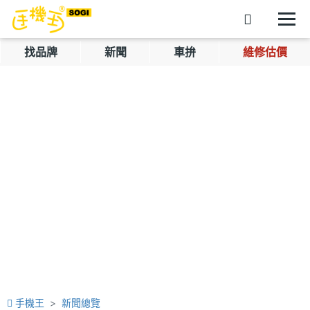
找品牌
新聞
車拚
維修估價
手機王
新聞總覽