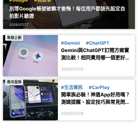
別等Google帳號被鎖才後悔！每位用戶都該先設定自
拍影片驗證
2026/07/27
專題企劃
#Gemini
#ChatGPT
Gemini與ChatGPT訂閱方案實
測比較！相同費用哪一個更好
用？
2026/07/25
應用服務
#生活資訊
#CarPlay
開車族必裝！神盾App好用嗎？
測速提醒、設定技巧與常見問題
一次看
2026/07/28