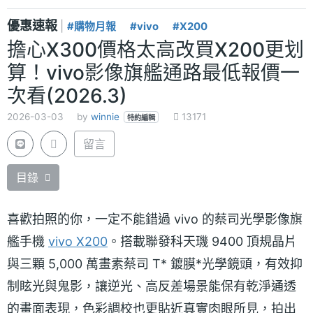
優惠速報
|
#購物月報
#vivo
#X200
擔心X300價格太高改買X200更划
算！vivo影像旗艦通路最低報價一
次看(2026.3)
2026-03-03
by
winnie
13171
特約編輯
留言
目錄
喜歡拍照的你，一定不能錯過 vivo 的蔡司光學影像旗
艦手機
vivo X200
。搭載聯發科天璣 9400 頂規晶片
與三顆 5,000 萬畫素蔡司 T* 鍍膜*光學鏡頭，有效抑
制眩光與鬼影，讓逆光、高反差場景能保有乾淨通透
的畫面表現，色彩調校也更貼近真實肉眼所見，拍出