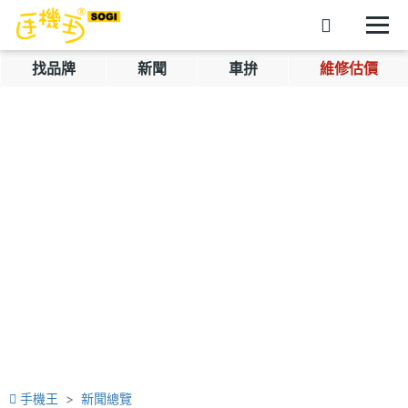
找品牌
新聞
車拚
維修估價
手機王
新聞總覽