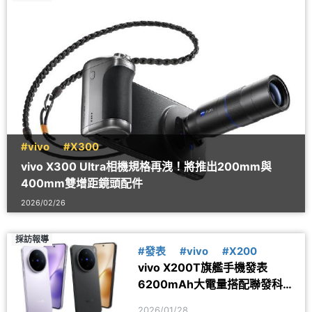
#vivo
#X300
vivo X300 Ultra相機規格再洩！將推出200mm與
400mm雙增距鏡頭配件
2026/02/26
採訪報導
#發表
#vivo
#X200
vivo X200T旗艦手機發表
6200mAh大電量搭配聯發科天
璣9400+
2026/01/28