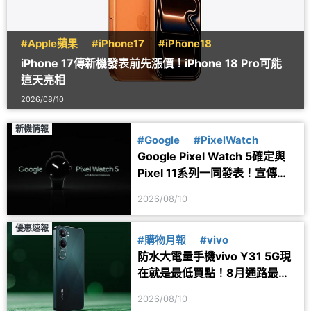
#Apple蘋果
#iPhone17
#iPhone18
iPhone 17傳新機發表前先漲價！iPhone 18 Pro可能
這天亮相
2026/08/10
新機情報
#Google
#PixelWatch
Google Pixel Watch 5確定與
Pixel 11系列一同發表！宣傳圖
透露健康功能細節
2026/08/10
優惠速報
#購物月報
#vivo
防水大電量手機vivo Y31 5G現
在就是最低買點！8月通路最新
價格一次看
2026/08/10