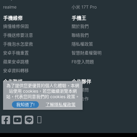
realme
小米 17T Pro
手機維修
手機王
搞懂維修保固
關於我們
手機送修要注意
聯絡我們
手機泡水怎麼救
隱私權政策
安卓手機重置
智慧財產權聲明
蘋果安卓跳槽
FB登入問題
安卓資料轉移
合作聯絡
合作夥伴
為了提供您更優質的個人化體驗，本網
廣告刊登
法律顧問
站使用 cookies，若您繼續瀏覽本網
站，代表您同意我們的 cookies 政策。
加入商店報價
媒體合作
我知道了!
了解隱私權政策
新聞聯絡