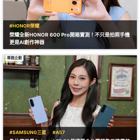
#HONOR榮耀
榮耀全新HONOR 600 Pro開箱實測！不只是拍照手機
更是AI創作神器
專題企劃
#SAMSUNG三星
#A57