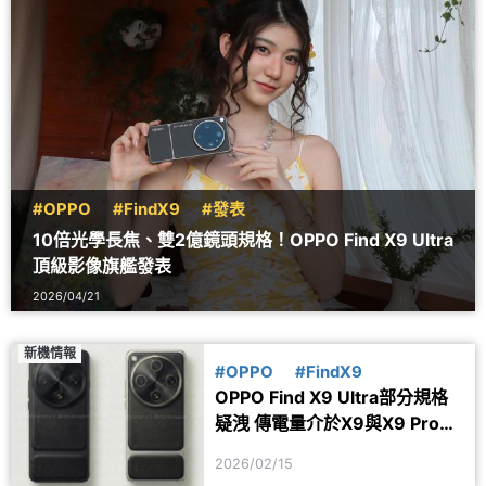
#OPPO
#FindX9
#發表
10倍光學長焦、雙2億鏡頭規格！OPPO Find X9 Ultra
頂級影像旗艦發表
2026/04/21
新機情報
#OPPO
#FindX9
OPPO Find X9 Ultra部分規格
疑洩 傳電量介於X9與X9 Pro之
間
2026/02/15