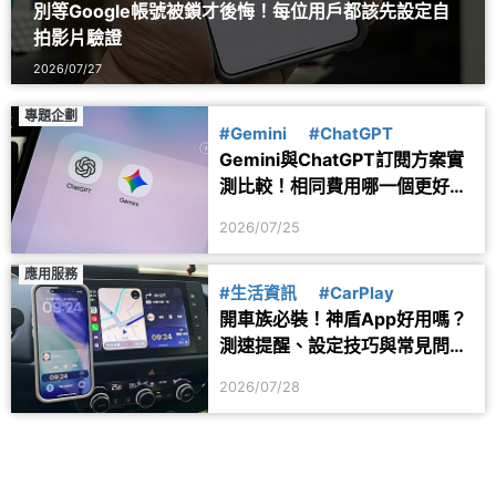
別等Google帳號被鎖才後悔！每位用戶都該先設定自
拍影片驗證
2026/07/27
專題企劃
#Gemini
#ChatGPT
Gemini與ChatGPT訂閱方案實
測比較！相同費用哪一個更好
用？
2026/07/25
應用服務
#生活資訊
#CarPlay
開車族必裝！神盾App好用嗎？
測速提醒、設定技巧與常見問題
一次看
2026/07/28