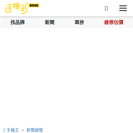
找品牌
新聞
車拚
維修估價
手機王
新聞總覽