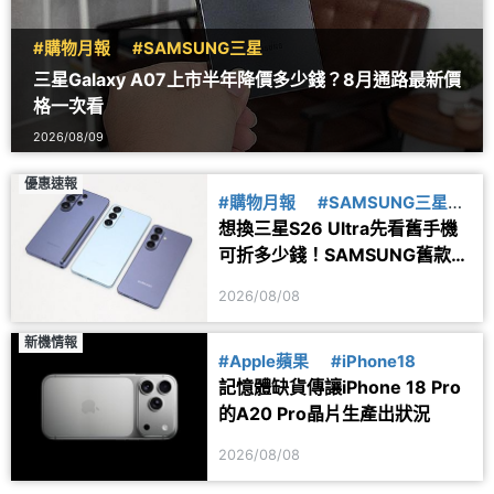
#購物月報
#SAMSUNG三星
三星Galaxy A07上市半年降價多少錢？8月通路最新價
格一次看
2026/08/09
優惠速報
#購物月報
#SAMSUNG三星
想換三星S26 Ultra先看舊手機
#舊換新
可折多少錢！SAMSUNG舊款旗
艦8月舊換新價格參考
2026/08/08
新機情報
#Apple蘋果
#iPhone18
記憶體缺貨傳讓iPhone 18 Pro
的A20 Pro晶片生產出狀況
2026/08/08