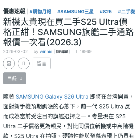
優惠速報
|
#購物月報
#SAMSUNG三星
#S25
#二手機
新機太貴現在買二手S25 Ultra價
格正甜！SAMSUNG旗艦二手通路
報價一次看(2026.3)
2026-03-02
by
winnie
19969
特約編輯
留言
目錄
隨著
SAMSUNG Galaxy S26 Ultra
即將在台灣開賣，
面對新手機預期調漲的心態下，前一代 S25 Ultra 反
而成為當前受注目的旗艦選擇之一。考量現在 S25
Ultra 二手價格更為親民，對比同價位新機或中高階機
款，S25 Ultra 在拍照、硬體性能與螢幕表現上仍具有