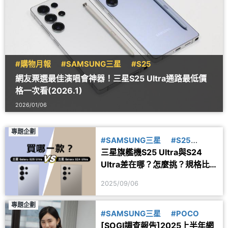
#購物月報
#SAMSUNG三星
#S25
網友票選最佳演唱會神器！三星S25 Ultra通路最低價
格一次看(2026.1)
2026/01/06
專題企劃
#SAMSUNG三星
#S25
三星旗艦機S25 Ultra與S24
#S24
#PK
Ultra差在哪？怎麼挑？規格比
較與選購建議一次看
2025/09/06
專題企劃
#SAMSUNG三星
#POCO
[SOGI調查報告]2025上半年網