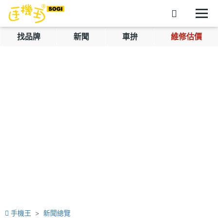
找品牌
新聞
車拚
維修估價
手機王
新聞總覽