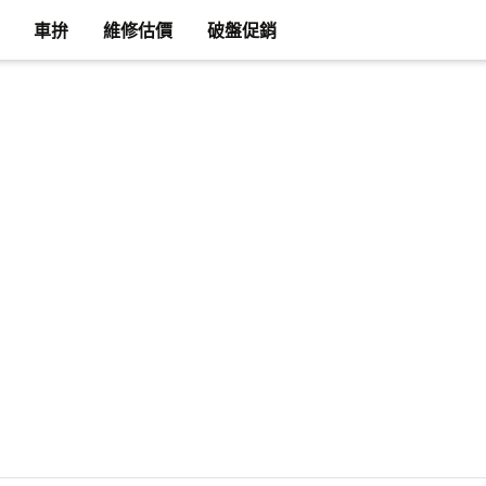
車拚
維修估價
破盤促銷