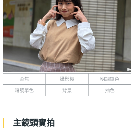
柔焦
攝影棚
明調單色
暗調單色
背景
抽色
主鏡頭實拍