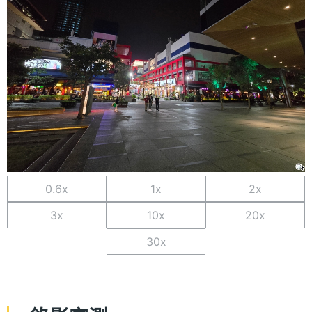
0.6x
1x
2x
3x
10x
20x
30x