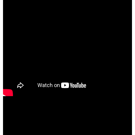
SAMSUNG Galaxy S24+ 夜間 4K
60fps 錄影