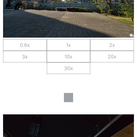
0.6x
1x
2x
3x
10x
20x
30x