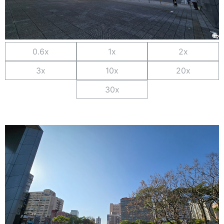
0.6x
1x
2x
3x
10x
20x
30x