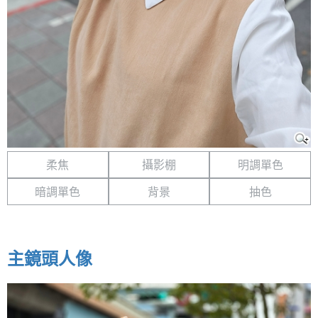
柔焦
攝影棚
明調單色
暗調單色
背景
抽色
主鏡頭人像