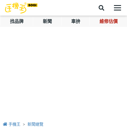
找品牌
新聞
車拚
維修估價
手機王
新聞總覽