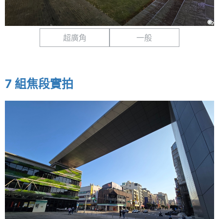
超廣角
一般
7 組焦段實拍