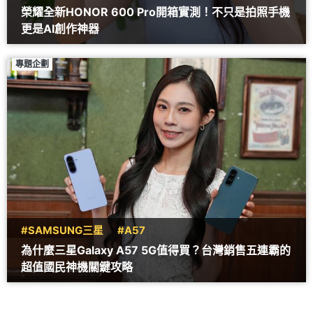
榮耀全新HONOR 600 Pro開箱實測！不只是拍照手機
更是AI創作神器
專題企劃
#SAMSUNG三星
#A57
為什麼三星Galaxy A57 5G值得買？台灣銷售五連霸的
超值國民神機關鍵攻略