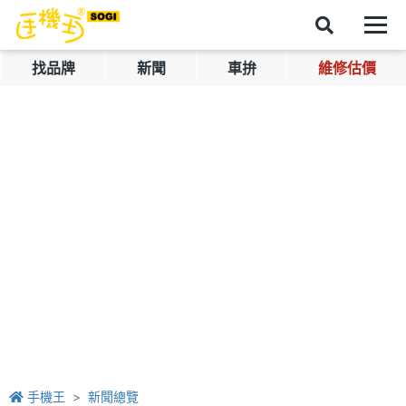
找品牌
新聞
車拚
維修估價
手機王
新聞總覽