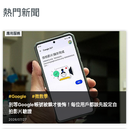
熱門新聞
應用服務
#Google
#微教學
別等Google帳號被鎖才後悔！每位用戶都該先設定自
拍影片驗證
2026/07/27