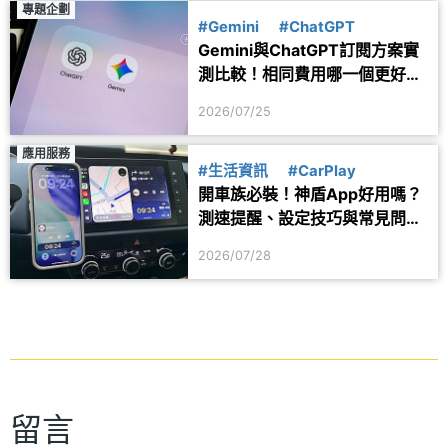
專題企劃
#Gemini
#ChatGPT
Gemini與ChatGPT訂閱方案實
測比較！相同費用哪一個更好
用？
2026/07/25
應用服務
#生活資訊
#CarPlay
開車族必裝！神盾App好用嗎？
測速提醒、設定技巧與常見問題
一次看
2026/07/28
留言