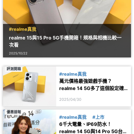
#realme真我
realme 15與15 Pro 5G手機開箱！規格與相機比較一
次看
2025/10/22
評測開箱
#realme真我
萬元價格最強遊戲手機？
realme 14 5G多了這個設定確
實很加分
2025/04/30
優惠速報
#realme真我
#上市
6千大電量、IP69防水！
realme 14 5G與14 Pro 5G台灣