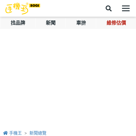
找品牌
新聞
車拚
維修估價
手機王
新聞總覽