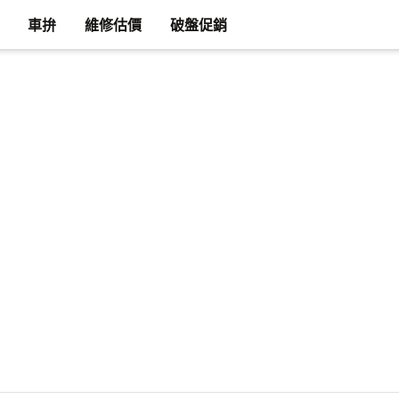
車拚
維修估價
破盤促銷