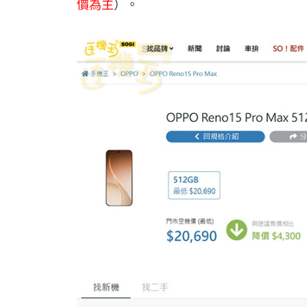
價為主
）。