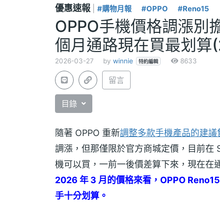
優惠速報
|
#購物月報
#OPPO
#Reno15
OPPO手機價格調漲別擔心！
個月通路現在買最划算(20
2026-03-27
by
winnie
8633
特約編輯
留言
目錄
隨著 OPPO 重新
調整多款手機產品的建議
調漲，但那僅限於官方商城定價，目前在 S
機可以買，一前一後價差算下來，現在在
2026 年 3 月的價格來看，OPPO Ren
手十分划算。