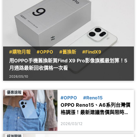
#購物月報
#OPPO
#舊換新
#FindX9
用OPPO手機舊換新買Find X9 Pro影像旗艦最划算！5
月通路最新回收價格一次看
2026/05/10
優惠速報
#OPPO
#Reno15
OPPO Reno15、A6系列台灣價
格調漲！最新建議售價與限時優
惠一次看
2026/03/12
評測開箱