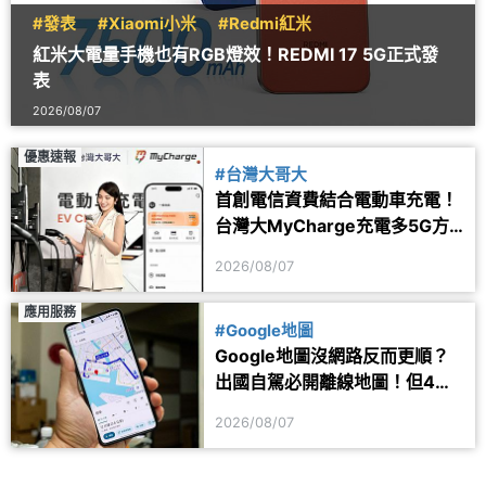
#發表
#Xiaomi小米
#Redmi紅米
紅米大電量手機也有RGB燈效！REDMI 17 5G正式發
表
2026/08/07
優惠速報
#台灣大哥大
首創電信資費結合電動車充電！
台灣大MyCharge充電多5G方
案 2年最高省1.6萬
2026/08/07
應用服務
#Google地圖
Google地圖沒網路反而更順？
出國自駕必開離線地圖！但4項
功能仍會受限制
2026/08/07