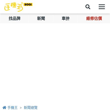
找品牌
新聞
車拚
維修估價
手機王
新聞總覽