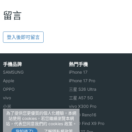
留言
登入後即可留言
手機品牌
熱門手機
SAMSUNG
iPhone 17
Apple
iPhone 17 Pro
OPPO
三星 S26 Ultra
vivo
三星 A57 5G
小米
vivo X300 Pro
為了提供您更優質的個人化體驗，本網
ASUS
OPPO Reno16
站使用 cookies，若您繼續瀏覽本網
Sony
OPPO Find X9 Pro
站，代表您同意我們的 cookies 政策。
我知道了!
了解隱私權政策
realme
小米 17T Pro