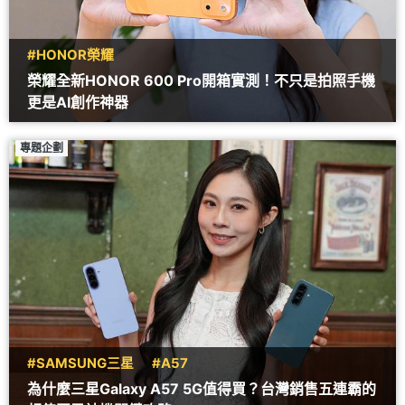
#HONOR榮耀
榮耀全新HONOR 600 Pro開箱實測！不只是拍照手機
更是AI創作神器
專題企劃
#SAMSUNG三星
#A57
為什麼三星Galaxy A57 5G值得買？台灣銷售五連霸的