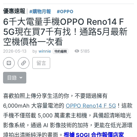
優惠速報
|
#購物月報
#OPPO
6千大電量手機OPPO Reno14 F
5G現在買7千有找！通路5月最新
空機價格一次看
2026-05-13
by
winnie
5185
特約編輯
留言
目錄
喜歡拍照上傳分享生活的你，不要錯過擁有
6,000mAh 大容量電池的
OPPO Reno14 F 5G
！這款
手機不僅搭載 5,000 萬畫素主相機，具備超清晰暗光
影像系統，通過 AI 影像技術的加持，更能在低光源環
境拍出清晰純淨的畫面。
根據 SOGI 合作報價店家