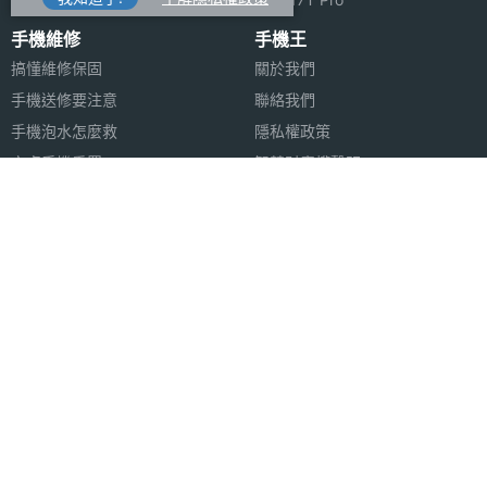
手機維修
手機王
搞懂維修保固
關於我們
手機送修要注意
聯絡我們
手機泡水怎麼救
隱私權政策
安卓手機重置
智慧財產權聲明
蘋果安卓跳槽
FB登入問題
安卓資料轉移
合作聯絡
合作夥伴
廣告刊登
法律顧問
加入商店報價
媒體合作
新聞聯絡
Copyright © 1999-2026 首機網路股份有限公司 All rights reserved.