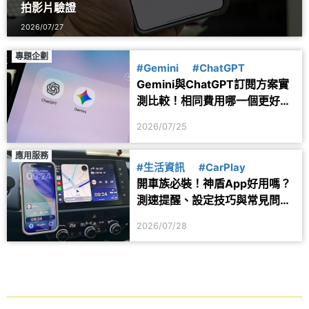
拍影片驗證
2026/07/27
專題企劃
#Gemini
#ChatGPT
Gemini與ChatGPT訂閱方案實
測比較！相同費用哪一個更好
用？
2026/07/25
應用服務
#生活資訊
#CarPlay
開車族必裝！神盾App好用嗎？
測速提醒、設定技巧與常見問題
一次看
2026/07/28