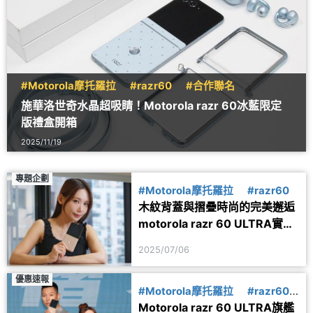
#Motorola摩托羅拉
#razr60
#合作聯名
施華洛世奇水晶超吸睛！Motorola razr 60冰藍限定
版禮盒開箱
2025/11/19
專題企劃
#Motorola摩托羅拉
#razr60
木紋背蓋與摺疊時尚的完美邂逅
motorola razr 60 ULTRA實測
體驗
2025/07/06
優惠速報
#Motorola摩托羅拉
#razr60
Motorola razr 60 ULTRA旗艦
#上市