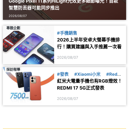
Google Pixel 11系列HiLight光效更多細節曝光！首款
智慧防丟器可能同步推出
2026/08/07
專題企劃
#手機銷售
2026上半年安卓大螢幕手機排
行！購買建議與入手推薦一次看
2026/08/07
採訪報導
#發表
#Xiaomi小米
#Redmi
紅米大電量手機也有RGB燈效！
紅米
REDMI 17 5G正式發表
2026/08/07