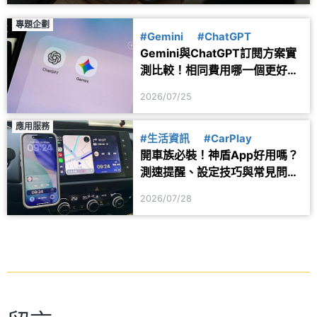
專題企劃
#Gemini
#ChatGPT
Gemini與ChatGPT訂閱方案實
測比較！相同費用哪一個更好
用？
2026/07/25
應用服務
#生活資訊
#CarPlay
開車族必裝！神盾App好用嗎？
測速提醒、設定技巧與常見問題
一次看
2026/07/28