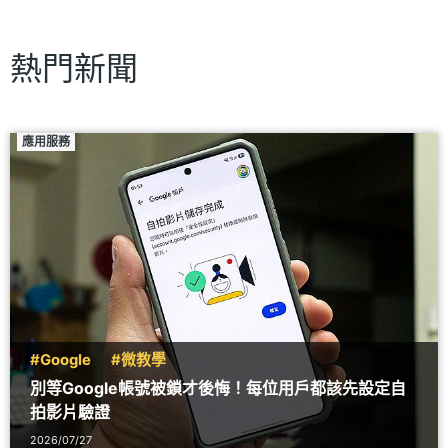
熱門新聞
應用服務
#Google
#微教學
別等Google帳號被鎖才後悔！每位用戶都該先設定自
拍影片驗證
2026/07/27