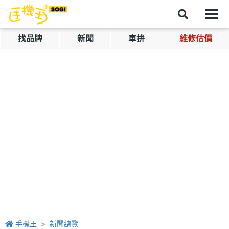
找品牌
新聞
車拚
維修估價
手機王
新聞總覽