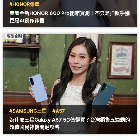
#HONOR榮耀
榮耀全新HONOR 600 Pro開箱實測！不只是拍照手機
更是AI創作神器
專題企劃
#SAMSUNG三星
#A57
為什麼三星Galaxy A57 5G值得買？台灣銷售五連霸的
超值國民神機關鍵攻略