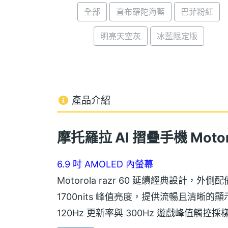
全部
直布羅陀海藍
巴菲粉紅
明亮天空灰
冰藍限定版
產品介紹
摩托羅拉 AI 摺疊手機 Motorol
6.9 吋 AMOLED 內螢幕
Motorola razr 60 延續經典設計，外側
1700nits 峰值亮度，提供流暢且清晰的顯
120Hz 更新率與 300Hz 遊戲峰值觸控