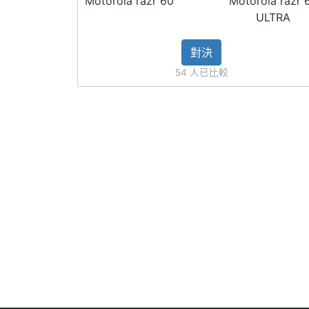
Motorola razr 60
Motorola razr 
◎ 聯發科天璣 7400X 八核心處理器
ULTRA
主相機LED補光
Yes
◎ 8GB RAM / 256GB ROM
燈
對決
◎ 後置 5,000 畫主鏡頭 + 1,300 萬超
主相機自動對焦
Yes
54 人已比較
◎ 前置 3,200 萬畫素鏡頭
◎ 5G 上網、eSIM、Wi-Fi 6E、藍牙 5.4
主相機光學防手
Yes
◎ IP48 防塵防水
震
◎ 內建 4,500mAh 電池
第二主相機畫素
1300 萬畫素
◎ 採用 USB Type-C 規格，支援 30W T
◎ Moto｜Swarovski razr 60 冰
第二主相機感光
CMOS
元件
護殼與掛繩）
第二主相機光圈F
2.2
※本文為 SOGI 手機王版權所有，未經授權不得轉載使
前相機畫素
3200 萬畫素