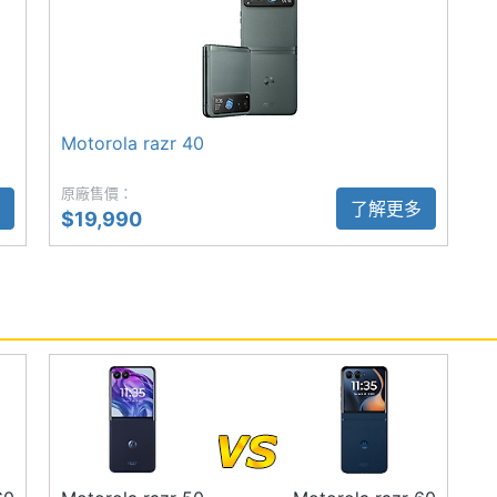
i 施華洛世奇推出 Moto｜Swarovski razr 60 獨
機、moto 限定版 Swarovski 夾耳式耳機，並搭配
緻工藝完美融合，滿足頂級視覺、聽覺和觸感享受。
風格，手工鑲嵌 35 顆 Swarovski 水晶在光影間閃
Motorola razr 40
面水晶，如冰面初融般純粹、透亮、動人。手機與耳機
ONE Ice Melt」，與專屬冰藍色保護殼、掛繩搭配，
原廠售價：
了解更多
$19,990
新率）
更新率）