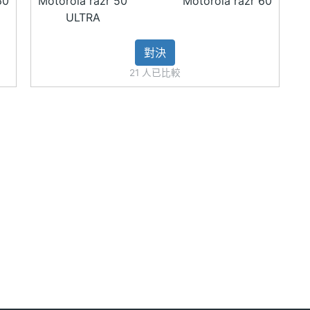
60
Motorola razr 50
Motorola razr 60
ULTRA
對決
廣角微距鏡頭
21 人已比較
、NFC
urboPower 快充、15W 無線充電
藍限定版（內附同款Swarovski® 夾耳式耳機，搭配專屬保
用※