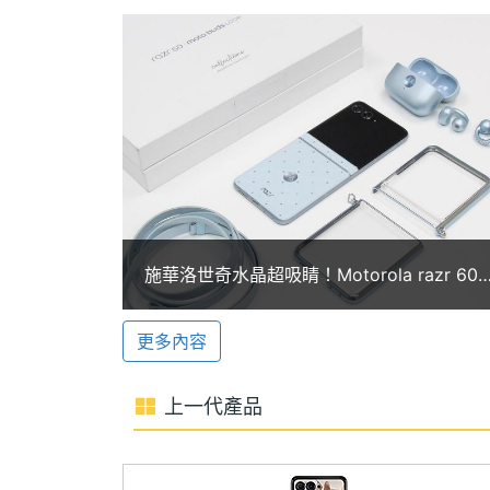
Motorola razr 60 除了預載 Gemini 
生成會議紀錄、建立個人備忘錄等功能，大幅
ROM儲存空間
256 GB
一鍵啟動 moto ai，協助使用者記憶
儲存空間格式
UFS2.2
慧助理。同時搭配 AI 智慧驅動的高解
現，更可透過 moto ai 影像增強技術
電池容量
4500 mAh
顯示螢幕
5,000 萬畫素雙鏡頭
Motorola razr 60 配備 5,000 萬
主螢幕尺寸
6.9 inch
施華洛世奇水晶超吸睛！Motorola razr 60
學防手震與即時全像素對焦，各種光源環
冰藍限定版禮盒開箱
主螢幕解析度
2640x1080 pixels
供 122 度超廣視野與微距拍攝功能，滿足
更多內容
頭，支援自由懸停拍攝、廣角多人自拍與手
主螢幕最大亮度
3000 nits
像自拍都自然迷人。
上一代產品
主螢幕材質
AMOLED
Moto｜Swarovski razr 60 冰藍限定版
主螢幕更新率
120 Hz