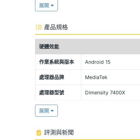
強光環境下，都能帶來出色的視覺體驗。
展開
IP48 防塵防水
產品規格
Motorola razr 60 推出全新「PANTONE
Lightest Sky 明亮天空灰」與「PANTO
硬體效能
皮、尼龍織物與醋酸纖維材質背蓋，展現
IPX8 防水能力，更進一步加入防塵設計，
作業系統與版本
Android 15
處理器品牌
MediaTek
聯發科天璣 7400X
Motorola razr 60 運行 Android 
處理器型號
Dimensity 7400X
RAM / 256GB ROM，提供穩定且高效的
處理器核心數
8
Wi-Fi 6E、NFC，內建 4,500mAh 電
展開
RAM記憶體
8 GB
moto
ai
評測與新聞
記憶體格式
LPDDR5X