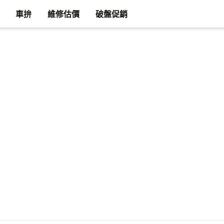
車拚
維修估價
破盤促銷