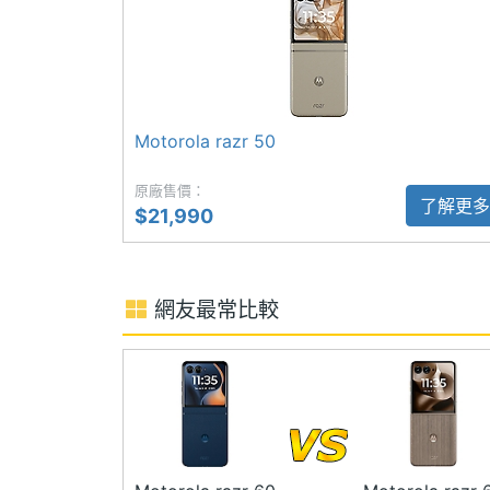
Motorola 首度攜手頂級水晶品牌 Swarovsk
家限定版，精美盒裝內附聯名款 razr 60 手
副螢幕尺寸
3.6 inch
專屬手機保護殼與背繩，將科技質感與精
副螢幕解析度
1056x1066 pixels
手機以 razr 60 為基礎，搭配立體絎縫皮革
Motorola razr 50
爍折射，機身轉軸處更點綴一顆 26 切
副螢幕材質
pOLED
背殼顏色選用 PANTONE 標準色「PANT
原廠售價：
了解更多
讓手機與耳機皆如寶石般閃耀奪目。
$21,990
網友最常比較
相機規格
主相機畫素
5000 萬畫素
Motorola razr 60 功能特色
◎ Android 15 作業系統
主相機感光元件
CMOS
◎ 3.6 吋 pOLED 外螢幕（90Hz 螢幕更
主相機光圈F
1.7
◎ 6.9 吋 pOLED 內螢幕（120Hz 螢幕