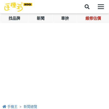
找品牌
新聞
車拚
維修估價
手機王
新聞總覽