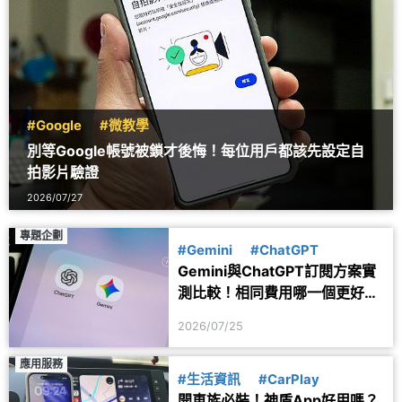
#Google
#微教學
別等Google帳號被鎖才後悔！每位用戶都該先設定自
拍影片驗證
2026/07/27
專題企劃
#Gemini
#ChatGPT
Gemini與ChatGPT訂閱方案實
測比較！相同費用哪一個更好
用？
2026/07/25
應用服務
#生活資訊
#CarPlay
開車族必裝！神盾App好用嗎？