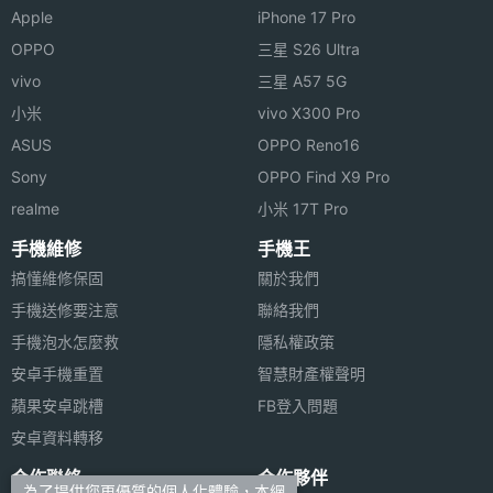
UHD
Apple
iPhone 17 Pro
4K錄影
OPPO
三星 S26 Ultra
第二主
1300 萬畫素
vivo
三星 A57 5G
相機畫
小米
vivo X300 Pro
素
ASUS
OPPO Reno16
Sony
OPPO Find X9 Pro
第二主
CMOS
realme
小米 17T Pro
相機感
光元件
手機維修
手機王
搞懂維修保固
關於我們
第二主
2.2
手機送修要注意
聯絡我們
相機光
手機泡水怎麼救
隱私權政策
圈F
安卓手機重置
智慧財產權聲明
前相機
1300 萬畫素
蘋果安卓跳槽
FB登入問題
畫素
安卓資料轉移
合作聯絡
合作夥伴
前相機
CMOS
為了提供您更優質的個人化體驗，本網