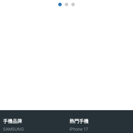
件
◎ Wi-Fi 6E、藍牙 5.3、NFC
◎ IP68 防塵防水
主相機
1.7
◎ 螢幕指紋辨識、人臉解鎖
光圈F
◎ 支援 Gemini、魔術修圖、一起拍、車禍偵測、災害
主相機
Yes
警示
LED補
◎ 配備 5,100mAh 電池
光燈
◎ 採用 USB Type-C 規格，支援快速充電、Qi 無線
主相機
Yes
充電
自動對
焦
※本文為 SOGI 手機王版權所有，未經授權不得轉載使用※
主相機
Yes
光學防
手震
手機品牌
熱門手機
主相機
Yes
SAMSUNG
iPhone 17