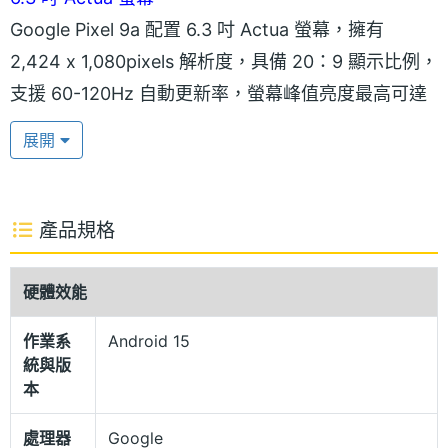
Google Pixel 9a 配置 6.3 吋 Actua 螢幕，擁有
2,424 x 1,080pixels 解析度，具備 20：9 顯示比例，
支援 60-120Hz 自動更新率，螢幕峰值亮度最高可達
2,700nits，戶外陽光照射下也能看清楚畫面內容。生
展開
物辨識部分，提供螢幕指紋辨識、人臉解鎖功能，可
確保個人隱私不輕易外洩。
產品規格
IP68 防塵防水
Google Pixel 9a 採用全平面設計，外觀靈感來自大自
硬體效能
然與水滴，展現簡約流暢的美感。機身與背蓋由回收
作業系
Android 15
再生塑料製成，搭配弧形金屬邊框，不僅提升握持手
統與版
感，也帶來俐落且具質感的設計。正面螢幕覆蓋康寧
本
大猩猩 3 玻璃，有效提升抗摔防護能力，而機身則具
處理器
Google
備 IP68 防塵防水等級，即使在雨天也能安心使用。