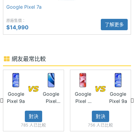
Google Pixel 7a
主螢幕
Gorilla Glass 3
Google Pixel 9a 功能特色
耐用性
原廠售價：
◎ 5G 單卡上網（可搭配 eSIM 啟用 5G + 5G 雙卡雙
了解更多
$14,990
待）
主螢幕
120 Hz
更新率
◎ 出廠預設 Android 15 作業系統
◎ 6.3 吋 2,424 x 1,080pixels 解析度 Actua OLED
網友最常比較
螢幕（60-120Hz 自適應更新率）
◎ Google Tensor G4 處理器
◎ Titan M2 安全性輔助處理器
相機規格
◎ 8GB RAM / 128GB ROM、8GB RAM / 256GB
Google
Google
Google
Google
ROM
Pixel 9a
Pixel
Pixel 9
Pixel 9a
主相機
4800 萬畫素
10a
128GB
畫素
◎ 前置 1,300 萬畫素鏡頭
對決
對決
◎ 後置 4,800 萬畫素主鏡頭 + 1,300 萬畫素超廣角鏡
主相機
CMOS
785 人已比較
756 人已比較
頭
感光元