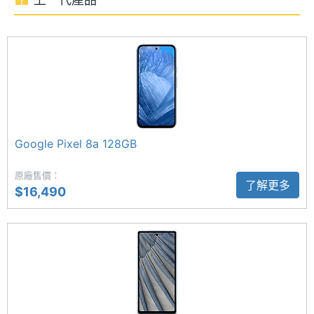
存空間
楚聽到對方的聲音；支援魔術修圖、一起拍、完美合
電池容
5100 mAh
照功能。續航方面，內建 5,100mAh 電池，支援快速
量
充電、Qi 無線充電。
顯示螢幕
首度具備天文攝影模式
主螢幕
6.3 inch
Google Pixel 9a 後置 4,800 萬畫素主鏡頭 + 1,300 萬
尺寸
Google Pixel 8a 128GB
畫素超廣角鏡頭，並首度支援微距對焦模式，讓你用
主螢幕
2424x1080 pixels
原廠售價：
不同的視角拍攝生活中的人事物，同時也首度具備天
了解更多
解析度
$16,490
文攝影模式，配合夜視模式下，即使夜晚或低光源環
境也能拍攝美麗動人的照片。前置 1,300 萬畫素鏡
主螢幕
1800 nits
最大亮
頭，支援自動對焦、人臉辨識應用。
度
主螢幕
OLED
材質