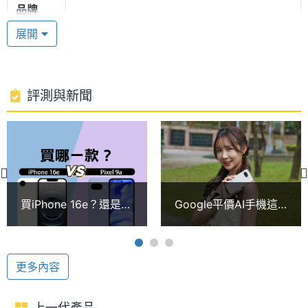
品牌
展開
7 年系統更新保證
處理器
Tensor G4
型號
Google Pixel 9a 搭載 Google Tensor G4 處理器，內
建 8GB RAM / 128GB ROM、8GB RAM / 256GB
處理器
3.1+2.6+1.95 GHz
評測與新聞
ROM，官方保證可提供 7 年的作業系統、安全性與
時脈
Pixel Drops 功能推送更新。連線部分，採用 Nano
處理器
8
SIM 單卡槽設計，可搭配 eSIM 服務啟用 5G + 5G 雙
核心數
卡雙待，提供 Wi-Fi 6E、藍牙 5.3 與 NFC 功能。
圖形處
Mali-G715
買iPhone 16e？還是
Google平價AI手機這
理器
Google AI 技術
Pixel 9a？蘋果與
次升級超有感！Pixel
Google入門新機規格
9a開箱、規格一次看
Google Pixel 9a 搭載最優異的 Google AI 技術，可透
RAM記
8 GB
比較、選購建議一次看
憶體
過 Gemini 享有強大且完整的 AI 助理體驗，讓你不僅
更多內容
能快速完成日常事務，也能輕鬆滿足多媒體的創意發
ROM儲
128 GB, 256 GB
想；Pixel 通話小幫手提供多種 AI 輔助功能，讓你清
上一代產品