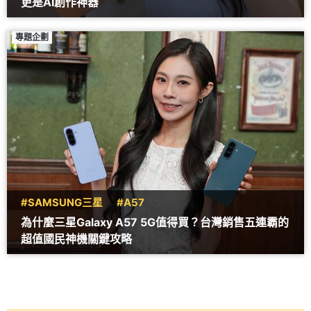
更是AI創作神器
專題企劃
#SAMSUNG三星
#A57
為什麼三星Galaxy A57 5G值得買？台灣銷售五連霸的
超值國民神機關鍵攻略