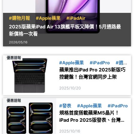
#購物月報
#Apple蘋果
#iPadAir
2025版蘋果iPad Air 13旗艦平板又降價！5月通路最
新價格一次看
2026/05/16
優惠速報
#Apple蘋果
#iPadPro
#週邊
蘋果推出iPad Pro 2025新版巧
配件
控鍵盤！台灣官網同步上架
2025/10/20
優惠速報
#發表
#Apple蘋果
#iPadPro
規格首度搭載蘋果M5晶片！
iPad Pro 2025版發表、台灣價
格公布
2025/10/16