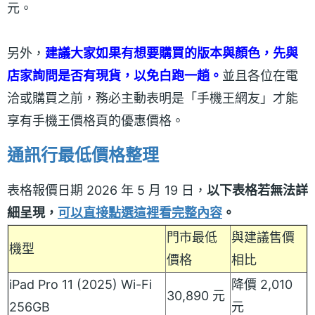
元。
另外，
建議大家如果有想要購買的版本與顏色，先與
店家詢問是否有現貨，以免白跑一趟。
並且各位在電
洽或購買之前，務必主動表明是「手機王網友」才能
享有手機王價格頁的優惠價格。
通訊行最低價格整理
表格報價日期 2026 年 5 月 19 日，
以下表格若無法詳
細呈現，
可以直接點選這裡看完整內容
。
門市最低
與建議售價
機型
價格
相比
iPad Pro 11 (2025) Wi-Fi
降價 2,010
30,890 元
256GB
元