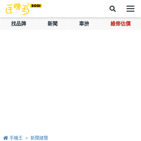
找品牌
新聞
車拚
維修估價
手機王
新聞總覽