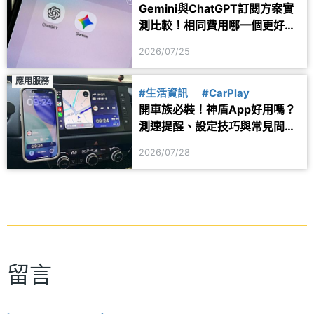
Gemini與ChatGPT訂閱方案實
測比較！相同費用哪一個更好
用？
2026/07/25
應用服務
#生活資訊
#CarPlay
開車族必裝！神盾App好用嗎？
測速提醒、設定技巧與常見問題
一次看
2026/07/28
留言