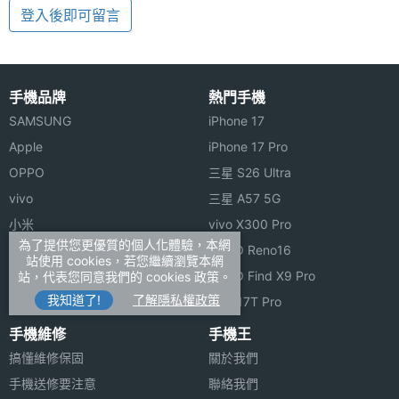
登入後即可留言
手機品牌
熱門手機
SAMSUNG
iPhone 17
Apple
iPhone 17 Pro
OPPO
三星 S26 Ultra
vivo
三星 A57 5G
小米
vivo X300 Pro
為了提供您更優質的個人化體驗，本網
ASUS
OPPO Reno16
站使用 cookies，若您繼續瀏覽本網
Sony
OPPO Find X9 Pro
站，代表您同意我們的 cookies 政策。
我知道了!
了解隱私權政策
realme
小米 17T Pro
手機維修
手機王
搞懂維修保固
關於我們
手機送修要注意
聯絡我們