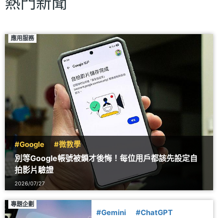
熱門新聞
應用服務
#Google
#微教學
別等Google帳號被鎖才後悔！每位用戶都該先設定自
拍影片驗證
2026/07/27
專題企劃
#Gemini
#ChatGPT