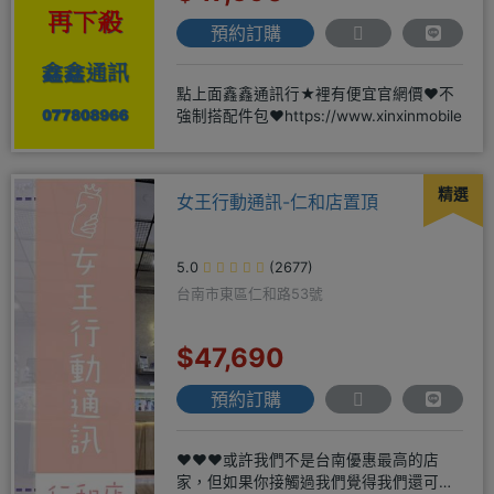
預約訂購
點上面鑫鑫通訊行★裡有便宜官網價❤️不
強制搭配件包❤️https://www.xinxinmobile
精選
女王行動通訊-仁和店置頂
5.0
(2677)
台南市東區仁和路53號
$47,690
預約訂購
❤️❤️❤️或許我們不是台南優惠最高的店
家，但如果你接觸過我們覺得我們還可