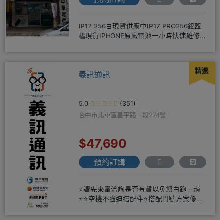
IP17 256白現貨供應中IP17 PRO256銀藍
橘現貨IPHONE原廠電池一小時快速維修
無卡分期
精選
義訊通訊
5.0
(351)
台中市北屯區昌平路一段274號
$47,690
預約訂購
⭐請先來電洽詢是否有貨以免您白跑一趟
⭐⭐空機不強迫搭配件⭐搭配門號方案優惠
更多⭐⭐手機加購滿版玻璃貼+