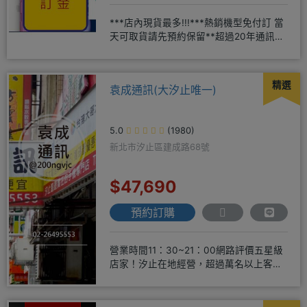
***店內現貨最多!!!***熱銷機型免付訂 當
天可取貨請先預約保留**超過20年通訊經
驗2001年起
精選
袁成通訊(大汐止唯一)
5.0
(1980)
新北市汐止區建成路68號
$47,690
預約訂購
營業時間11：30~21：00網路評價五星級
店家！汐止在地經營，超過萬名以上客戶
肯定！搭配各家電信資費