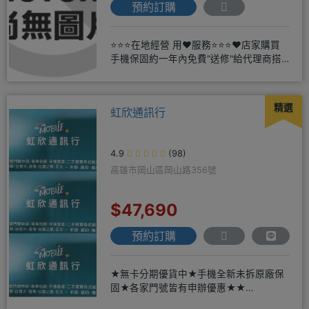
預約訂購
⭐⭐⭐在地經營 用❤️服務⭐⭐⭐❤️店家購買
手機保固約一年內免費"送修"給代理商搭
配門號再享高額折扣，
精選
虹欣通訊行
4.9
(98)
高雄市岡山區岡山路356號
$47,690
預約訂購
★無卡分期優貨中★手機全新未拆原廠保
固★各家門號皆有申辦優惠★★
賴:@913mrrsk