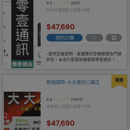
4.9
(697)
台中市豐原區三民路110號
$47,690
預約訂購
–提供您最透明、最優惠的空機報價及門號
折扣。🔺為什麼買新機要選零壹通訊？
◎APPLE授權經銷商、SAM
精選
聯強國際-大大通訊仁雄店
4.9
(4402)
高雄市仁武區仁雄路107號
$47,690