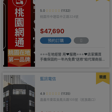
5.0
(1132)
桃園市中壢區中正路324號
$47,690
預約訂購
⭐⭐⭐在地經營 用❤️服務⭐⭐⭐❤️店家購買
手機保固約一年內免費"送修"給代理商搭
配門號再享高額折扣，
精選
藍訊電信
4.9
(1135)
嘉義市東區吳鳳北路105號（民族路口）