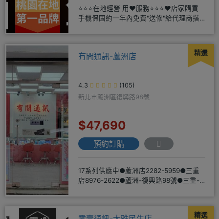
⭐⭐⭐在地經營 用❤️服務⭐⭐⭐❤️店家購買
手機保固約一年內免費"送修"給代理商搭
配門號再享高額折扣，
精選
有間通訊-蘆洲店
4.3
(105)
新北市蘆洲區復興路98號
$47,690
預約訂購
17系列供應中●蘆洲店2282-5959●三重
店8976-2622●蘆洲-復興路98號●三重-
三和路二
精選
零壹通訊-大雅民生店