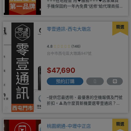
⭐⭐⭐在地經營 用❤️服務⭐⭐⭐❤️店家購買
手機保固約一年內免費"送修"給代理商搭
配門號再享高額折扣，
精選
零壹通訊-西屯大墩店
4.8
(146)
台中市西屯區大墩路947號
$47,690
預約訂購
–提供您最透明、最優惠的空機報價及門號
折扣。🔺為什麼買新機要選零壹通訊？
◎APPLE授權經銷商、SAM
精選
桃園網通-中壢中正店