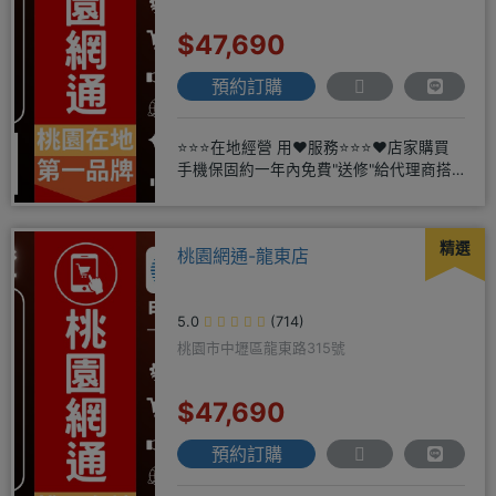
$47,690
預約訂購
⭐⭐⭐在地經營 用❤️服務⭐⭐⭐❤️店家購買
手機保固約一年內免費"送修"給代理商搭
配門號再享高額折扣，
精選
桃園網通-龍東店
5.0
(714)
桃園市中壢區龍東路315號
$47,690
預約訂購