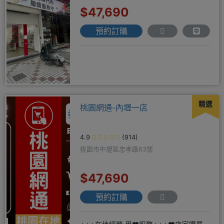
$47,690
預約訂購
精選
桃園網通-內壢一店
4.9
(914)
桃園市中壢區忠孝路63號
$47,690
預約訂購