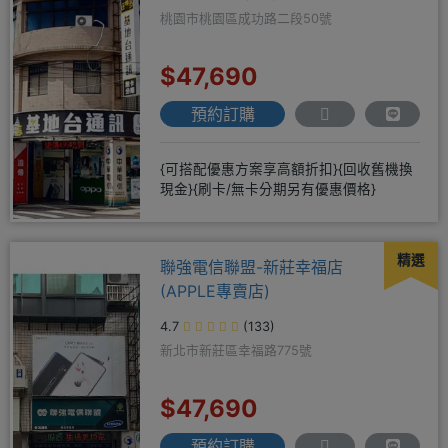
桃園市桃園區成功路二段50號
$47,690
預約訂購
{可搭配優惠方案享高額折扣}{回收舊機換
現金}{刷卡/無卡分期另有優惠價格}
精選
聯強電信聯盟-新莊幸福店
(APPLE專賣店)
4.7
(133)
新北市新莊區幸福路775號
$47,690
預約訂購