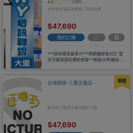
4.5
(197)
台中市大里區中興路二段606號
$47,690
預約訂購
***店內現貨最多!!!***熱銷機型免付訂 當
天可取貨請先預約保留**超過20年通訊經
驗2001年起
精選
台灣網通-三重正義店
新北市三重區正義北路222號
$47,690