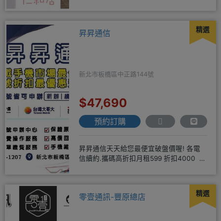
以，願意給我們機會，歡迎多詢
精選
昇昇通信
新北市板橋區中正路144號
$47,690
預約訂購
昇昇通信天天給您最便宜破盤價喔! 各電
信續約.攜碼高折扣月租599 折扣4000 月
租799 折扣7
精選
零壹通訊-豐原總店