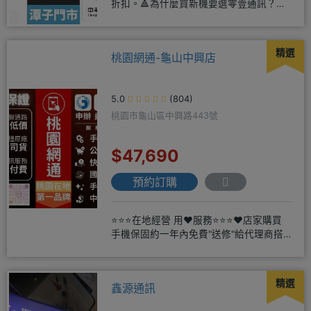
折扣。🔺為什麼買新機要選零壹通訊？
◎APPLE授權經銷商、SAM
精選
桃園網通-龜山中興店
5.0
(804)
桃園市龜山區中興路443號
$47,690
預約訂購
⭐⭐⭐在地經營 用❤️服務⭐⭐⭐❤️店家購買
手機保固約一年內免費"送修"給代理商搭
配門號再享高額折扣，
精選
鑫源通訊