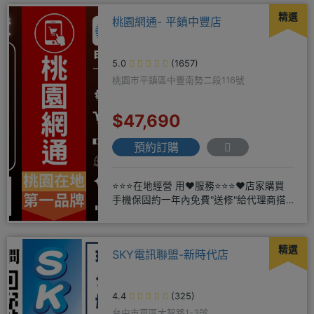
精選
桃園網通- 平鎮中豐店
5.0
(1657)
桃園市平鎮區中豐南勢二段116號
$47,690
預約訂購
⭐⭐⭐在地經營 用❤️服務⭐⭐⭐❤️店家購買
手機保固約一年內免費"送修"給代理商搭
配門號再享高額折扣，
精選
SKY電訊聯盟-新時代店
4.4
(325)
台中市東區大智路1-3號