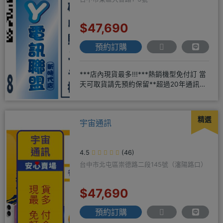
$47,690
預約訂購
***店內現貨最多!!!***熱銷機型免付訂 當
天可取貨請先預約保留**超過20年通訊經
驗2001年起
精選
宇宙通訊
4.5
(46)
台中市北屯區崇德路二段145號（瀋陽路口）
$47,690
預約訂購