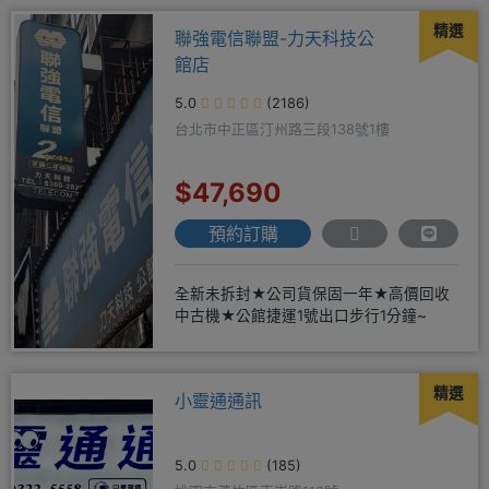
精選
聯強電信聯盟-力天科技公
館店
5.0
(2186)
台北市中正區汀州路三段138號1樓
$47,690
預約訂購
全新未拆封★公司貨保固一年★高價回收
中古機★公館捷運1號出口步行1分鐘~
精選
小靈通通訊
5.0
(185)