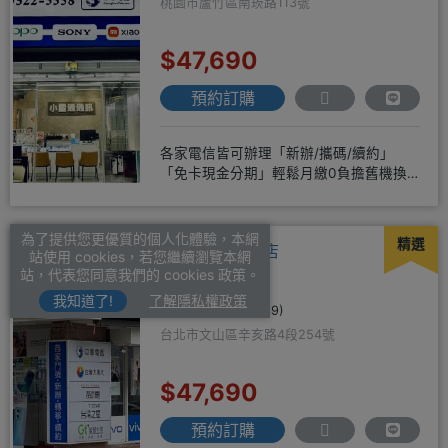
桃園市蘆竹區南崁路113號
$47,690
預約訂購
各家電信皆可辦理「新辦/攜碼/續約」
「免卡現金分期」輕鬆月繳0負擔舊機換
新機馬上折抵，高價收購用心經營
為了提供您更優質的個人化體驗，本網
精選
揚昇通訊-文山店
站使用 cookies，若您繼續瀏覽本網
站，代表您同意我們的 cookies 政策。
我知道了!
了解隱私權政策
4.9
(3139)
台北市文山區辛亥路4段254號
$47,690
預約訂購