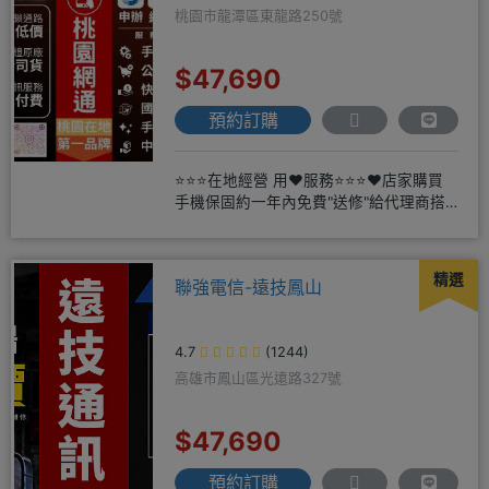
桃園市龍潭區東龍路250號
$47,690
預約訂購
⭐⭐⭐在地經營 用❤️服務⭐⭐⭐❤️店家購買
手機保固約一年內免費"送修"給代理商搭
配門號再享高額折扣，
精選
聯強電信-遠技鳳山
4.7
(1244)
高雄市鳳山區光遠路327號
$47,690
預約訂購