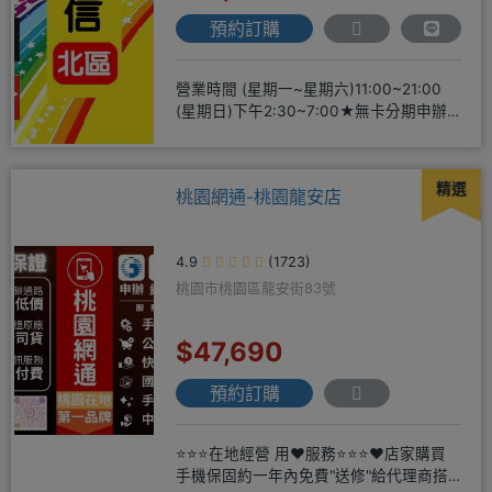
預約訂購
營業時間 (星期一~星期六)11:00~21:00
(星期日)下午2:30~7:00★無卡分期申辦
方便
精選
桃園網通-桃園龍安店
4.9
(1723)
桃園市桃園區龍安街83號
$47,690
預約訂購
⭐⭐⭐在地經營 用❤️服務⭐⭐⭐❤️店家購買
手機保固約一年內免費"送修"給代理商搭