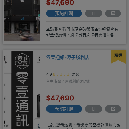
$47,690
預約訂購
▲點我查看門市現金破盤價▲✨報價皆為
現金優惠價，刷卡另有刷卡特惠價✨各大
品牌手機皆有(門號：✔續約 ✔
精選
零壹通訊-潭子勝利店
4.9
(315)
台中市潭子區勝利路317號
$47,690
預約訂購
–提供您最透明、最優惠的空機報價及門號