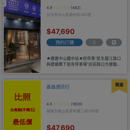
4.9
(482)
台北市中山區錦州街382號
$47,690
預約訂購
★捷運中山國中站★好停車"民生龍江路口
與建國橋下皆有停車場"店前路口方便臨停
仁愛眼鏡正隔壁★保證全新
精選
鑫鑫通訊行
4.6
(1820)
高雄市鳳山區青年路二段286號
$47,690