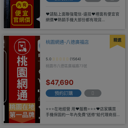
❤️請點上面聯強電信-遠技❤️裡面有便宜官
網價❤️熱銷手機大部份都有現貨
https://yujimob
精選
桃園網通-八德廣福店
5.0
(1564)
桃園市八德區廣福路73號
$47,690
預約訂購
⭐⭐⭐在地經營 用❤️服務⭐⭐⭐❤️店家購買
手機保固約一年內免費"送修"給代理商搭
配門號再享高額折扣，