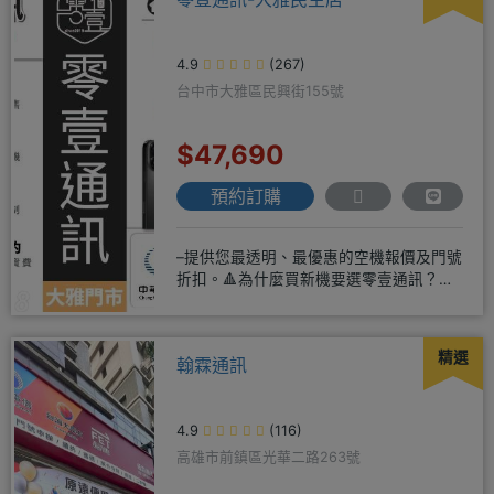
4.9
(267)
台中市大雅區民興街155號
$47,690
預約訂購
–提供您最透明、最優惠的空機報價及門號
折扣。🔺為什麼買新機要選零壹通訊？
◎APPLE授權經銷商、SAM
精選
翰霖通訊
4.9
(116)
高雄市前鎮區光華二路263號