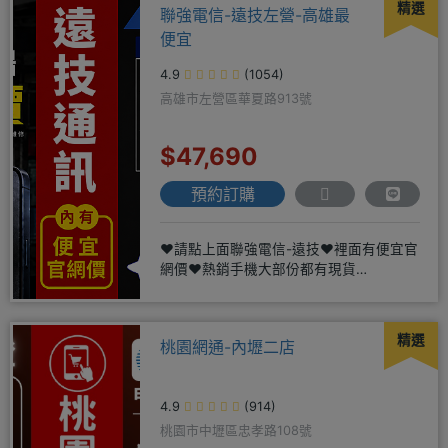
精選
聯強電信-遠技左營-高雄最
便宜
4.9
(1054)
高雄市左營區華夏路913號
$47,690
預約訂購
❤️請點上面聯強電信-遠技❤️裡面有便宜官
網價❤️熱銷手機大部份都有現貨
https://yujimob
精選
桃園網通-內壢二店
4.9
(914)
桃園市中壢區忠孝路108號