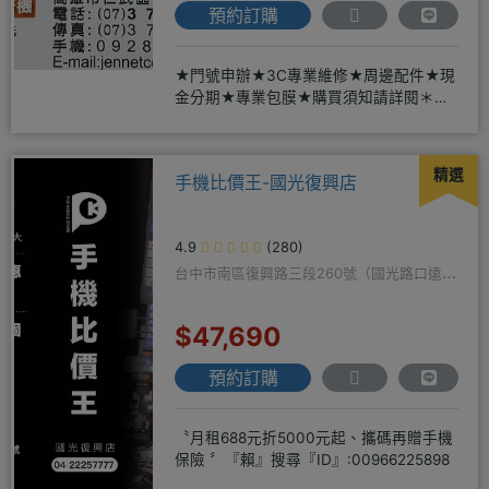
預約訂購
★門號申辦★3C專業維修★周邊配件★現
金分期★專業包膜★購買須知請詳閱＊來
店辦理搭配門號，打卡贈好禮
精選
手機比價王-國光復興店
4.9
(280)
台中市南區復興路三段260號（國光路口遠傳
隔壁）
$47,690
預約訂購
〝月租688元折5000元起、攜碼再贈手機
保險 〞『賴』搜尋『ID』:00966225898