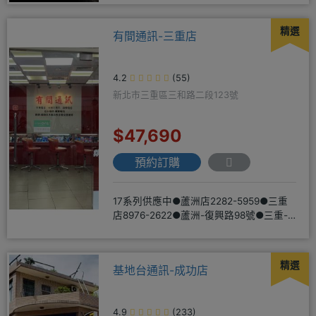
精選
有間通訊-三重店
4.2
(55)
新北市三重區三和路二段123號
$47,690
預約訂購
17系列供應中●蘆洲店2282-5959●三重
店8976-2622●蘆洲-復興路98號●三重-
三和路二
精選
基地台通訊-成功店
4.9
(233)