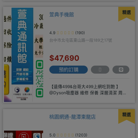
精選
萱典手機館
4.9
(190)
台中市北屯區東山路一段189之17號
$47,690
預約訂購
【遠傳499&台哥大499上網吃到飽 】
@Dyson吸塵器 維修 保養 深層清潔 周邊
商品 耗材販售@
精選
桃園網通-龍潭東龍店
5.0
(1203)