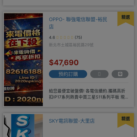
配門號再享高額折扣，
精選
OPPO- 聯強電信聯盟-裕民
店
4.6
(75)
新北市土城區裕民路29號
$47,690
預約訂購
給您最便宜破盤價! 各電信續約.攜碼高折
扣IP17系列熱賣中買三星S11系列平板 現
貨供應中無卡分期快
精選
SKY電訊聯盟-大里店