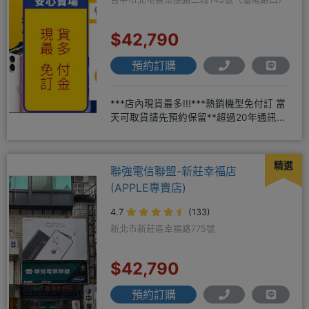
$42,790
預約訂購
***店內現貨最多!!!***熱銷機型免付訂 當
天可取貨請先預約保留**超過20年通訊經
驗2001年起
精選
聯強電信聯盟-新莊幸福店
(APPLE專賣店)
4.7
(133)
新北市新莊區幸福路775號
$42,790
預約訂購