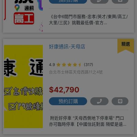
《台中6間門市服務-忠孝/英才/東興/高工/
大里/三民》挑戰最低價-官方
LINE@hbp2888s♦高
精選
好康通訊-天母店
4.9
(317)
台北市士林區天母西路11之4號
$42,790
預約訂購
附近好停車 "天母西側地下停車場" 門口
亦可臨時停車【中國信託對面 隔壁是遠傳
電信】營業地址:天母西