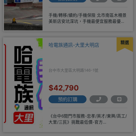
手機/轉移/續約/手機保險 北市南區木柵景
美新店安坑深坑，手機最便宜服務最優
質。深耕28年經驗豐富擅於
精選
哈電族通訊-大里大明店
台中市大里區大明路146-1號
$42,790
預約訂購
《台中6間門市服務-忠孝/英才/東興/高工/
大里/三民》挑戰最低價-官方
LINE@hbp2888s♦高