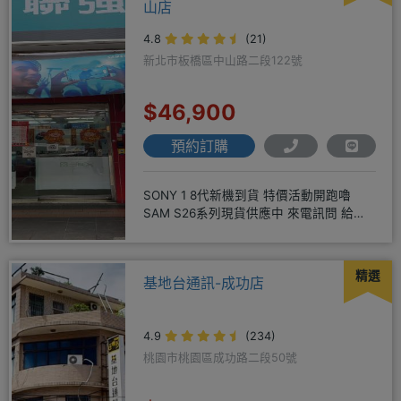
山店
4.8
(21)
新北市板橋區中山路二段122號
$46,900
預約訂購
SONY 1 8代新機到貨 特價活動開跑嚕
SAM S26系列現貨供應中 來電訊問 給你
超級甜甜價IP1
精選
基地台通訊-成功店
4.9
(234)
桃園市桃園區成功路二段50號