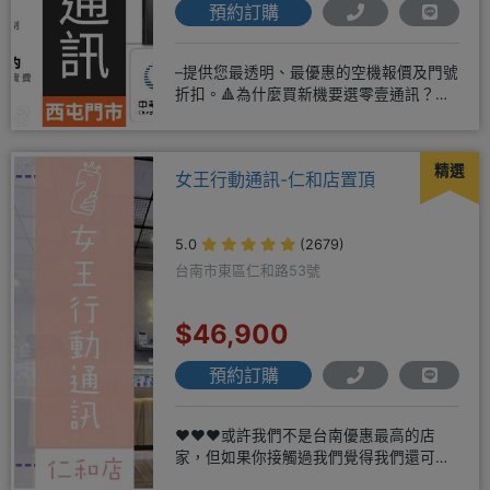
預約訂購
–提供您最透明、最優惠的空機報價及門號
折扣。🔺為什麼買新機要選零壹通訊？
◎APPLE授權經銷商、SAM
精選
女王行動通訊-仁和店置頂
5.0
(2679)
台南市東區仁和路53號
$46,900
預約訂購
❤️❤️❤️或許我們不是台南優惠最高的店
家，但如果你接觸過我們覺得我們還可
以，願意給我們機會，歡迎多詢