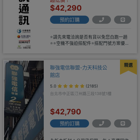
$42,290
預約訂購
⭐請先來電洽詢是否有貨以免您白跑一趟
⭐⭐空機不強迫搭配件⭐搭配門號方案優惠
更多⭐⭐手機加購滿版玻璃貼+
精選
聯強電信聯盟-力天科技公
館店
5.0
(2185)
台北市中正區汀州路三段138號1樓
$42,790
預約訂購