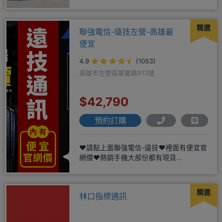
精選
聯強電信-遠技左營-高雄最
便宜
4.9
(1053)
高雄市左營區華夏路913號
$42,790
預約訂購
❤️請點上面聯強電信-遠技❤️裡面有便宜官
網價❤️熱銷手機大部份都有現貨
https://yujimob
精選
林口指標通訊