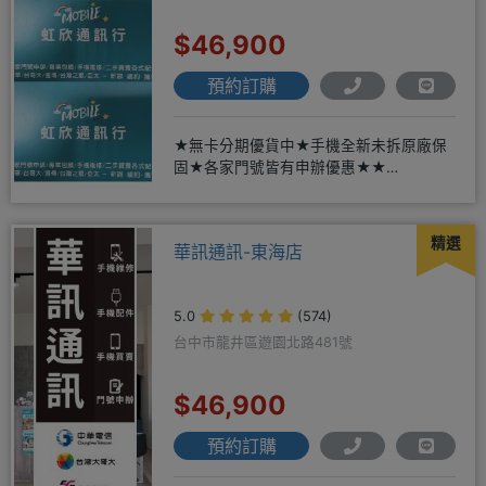
$46,900
預約訂購
★無卡分期優貨中★手機全新未拆原廠保
固★各家門號皆有申辦優惠★★
賴:@913mrrsk
精選
華訊通訊-東海店
5.0
(574)
台中市龍井區遊園北路481號
$46,900
預約訂購