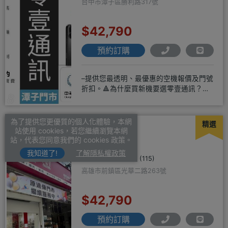
台中市潭子區勝利路317號
$42,790
預約訂購
–提供您最透明、最優惠的空機報價及門號
折扣。🔺為什麼買新機要選零壹通訊？
◎APPLE授權經銷商、SAM
為了提供您更優質的個人化體驗，本網
精選
翰霖通訊
站使用 cookies，若您繼續瀏覽本網
站，代表您同意我們的 cookies 政策。
我知道了!
了解隱私權政策
4.9
(115)
高雄市前鎮區光華二路263號
$42,790
預約訂購