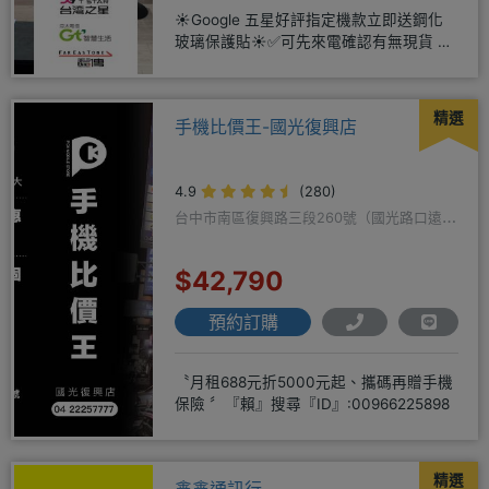
☀️Google 五星好評指定機款立即送鋼化
玻璃保護貼☀️✅可先來電確認有無現貨 ☎️
04-2631
精選
手機比價王-國光復興店
4.9
(280)
台中市南區復興路三段260號（國光路口遠傳
隔壁）
$42,790
預約訂購
〝月租688元折5000元起、攜碼再贈手機
保險 〞『賴』搜尋『ID』:00966225898
精選
鑫鑫通訊行