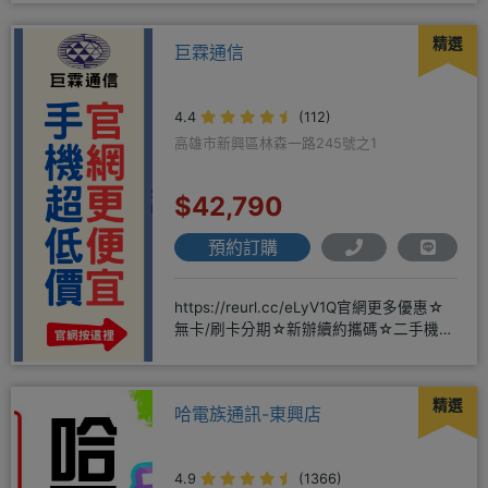
精選
巨霖通信
4.4
(112)
高雄市新興區林森一路245號之1
$42,790
預約訂購
https://reurl.cc/eLyV1Q官網更多優惠☆
無卡/刷卡分期☆新辦續約攜碼☆二手機買
賣☆
精選
哈電族通訊-東興店
4.9
(1366)