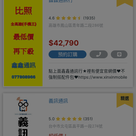
4.6
(1935)
高雄市鳳山區青年路二段286號
$42,790
預約訂購
點上面鑫鑫通訊行★裡有便宜官網價❤️不
強制搭配件包❤️https://www.xinxinmobile
精選
義訊通訊
5.0
(351)
台中市北屯區昌平路一段274號
超低價！