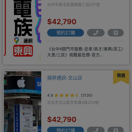
台中市南屯區東興路三段267號
$42,790
預約訂購
《台中6間門市服務-忠孝/英才/東興/高工/
大里/三民》挑戰最低價-官方
LINE@hbp2888s♦高
精選
揚昇通訊-文山店
4.9
(3130)
台北市文山區辛亥路4段254號
$42,790
預約訂購