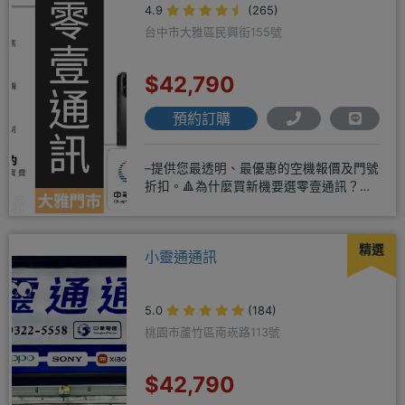
4.9
(265)
台中市大雅區民興街155號
$42,790
預約訂購
–提供您最透明、最優惠的空機報價及門號
折扣。🔺為什麼買新機要選零壹通訊？
◎APPLE授權經銷商、SAM
精選
小靈通通訊
5.0
(184)
桃園市蘆竹區南崁路113號
$42,790