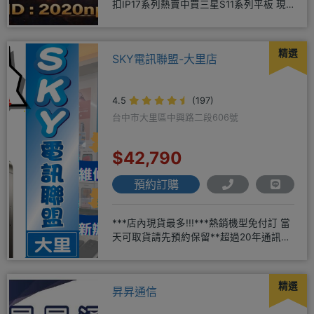
扣IP17系列熱賣中買三星S11系列平板 現
貨供應中無卡分期快
精選
SKY電訊聯盟-大里店
4.5
(197)
台中市大里區中興路二段606號
$42,790
預約訂購
***店內現貨最多!!!***熱銷機型免付訂 當
天可取貨請先預約保留**超過20年通訊經
驗2001年起
精選
昇昇通信