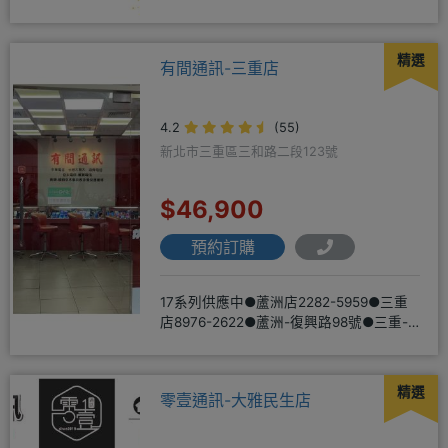
LINE@hbp2888s♦高
精選
有間通訊-三重店
4.2
(55)
新北市三重區三和路二段123號
$46,900
預約訂購
17系列供應中●蘆洲店2282-5959●三重
店8976-2622●蘆洲-復興路98號●三重-
三和路二
精選
零壹通訊-大雅民生店