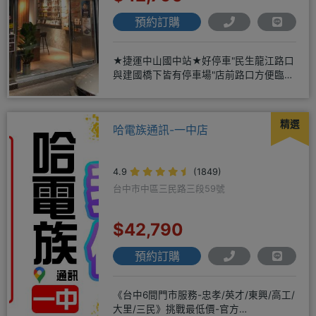
預約訂購
★捷運中山國中站★好停車"民生龍江路口
與建國橋下皆有停車場"店前路口方便臨停
仁愛眼鏡正隔壁★保證全新
精選
哈電族通訊-一中店
4.9
(1849)
台中市中區三民路三段59號
$42,790
預約訂購
《台中6間門市服務-忠孝/英才/東興/高工/
大里/三民》挑戰最低價-官方