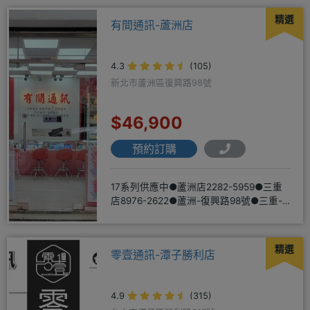
精選
有間通訊-蘆洲店
4.3
(105)
新北市蘆洲區復興路98號
$46,900
預約訂購
17系列供應中●蘆洲店2282-5959●三重
店8976-2622●蘆洲-復興路98號●三重-
三和路二
精選
零壹通訊-潭子勝利店
4.9
(315)