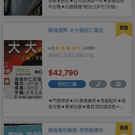
全新未拆封★公司貨保固一年★高價回收
中古機★公館捷運1號出口步行1分鐘~
精選
聯強國際-大大通訊仁雄店
4.9
(4390)
高雄市仁武區仁雄路107號
$42,790
預約訂購
★門號申辦★3C專業維修★周邊配件★現
金分期★專業包膜★購買須知請詳閱＊來
店辦理搭配門號，打卡贈好禮
精選
聯強電信聯盟-常榮板橋中