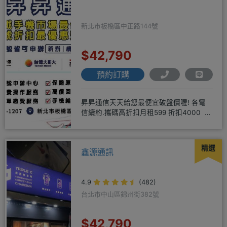
新北市板橋區中正路144號
$42,790
預約訂購
昇昇通信天天給您最便宜破盤價喔! 各電
信續約.攜碼高折扣月租599 折扣4000 月
租799 折扣7
精選
鑫源通訊
4.9
(482)
台北市中山區錦州街382號
$42,790