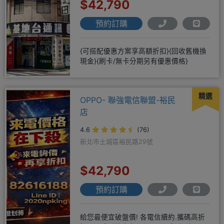
$42,790
預約訂購
{可搭配優惠方案享高額折扣}{回收舊機換
現金}{刷卡/無卡分期另有優惠價格}
精選
OPPO- 聯強電信聯盟-裕民
店
4.6
(76)
新北市土城區裕民路29號
$42,790
預約訂購
給您最便宜破盤價! 各電信續約.攜碼高折