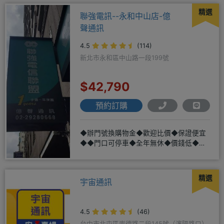
精選
聯強電訊--永和中山店-億
聲通訊
4.5
(114)
新北市永和區中山路一段199號
$42,790
預約訂購
◆辦門號換購物金◆歡迎比價◆保證便宜
◆◆門口可停車◆全年無休◆價錢低◆服
務好◆超低價單機商品需搭配選購
精選
宇宙通訊
4.5
(46)
台中市北屯區崇德路二段145號（瀋陽路口）