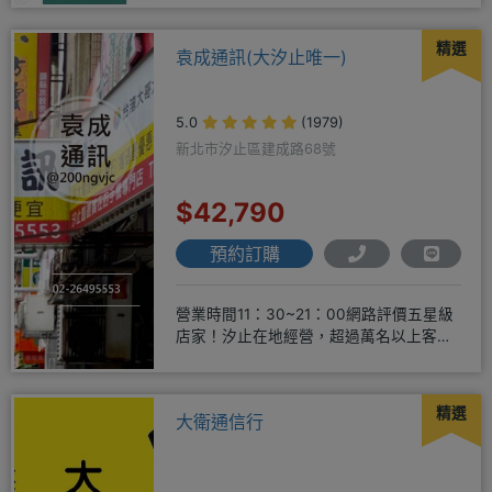
精選
袁成通訊(大汐止唯一)
5.0
(1979)
新北市汐止區建成路68號
$42,790
預約訂購
營業時間11：30~21：00網路評價五星級
店家！汐止在地經營，超過萬名以上客戶
肯定！搭配各家電信資費
精選
大衛通信行