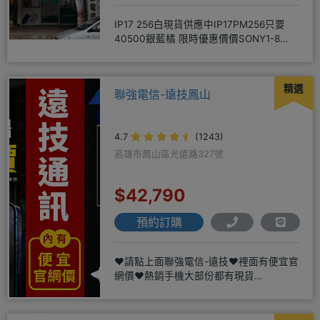
IP17 256白現貨供應中IP17PM256只要
40500銀藍橘 限時優惠價價SONY1-8
256
精選
聯強電信-遠技鳳山
4.7
(1243)
高雄市鳳山區光遠路327號
$42,790
預約訂購
❤️請點上面聯強電信-遠技❤️裡面有便宜官
網價❤️熱銷手機大部份都有現貨
https://yujimob