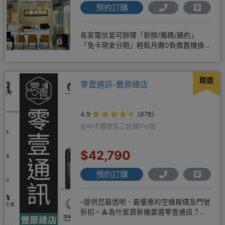
預約訂購
各家電信皆可辦理「新辦/攜碼/續約」
「免卡現金分期」輕鬆月繳0負擔舊機換
新機馬上折抵，高價收購用心經營
精選
零壹通訊-豐原總店
4.9
(678)
台中市豐原區三民路110號
$42,790
預約訂購
–提供您最透明、最優惠的空機報價及門號
折扣。🔺為什麼買新機要選零壹通訊？
◎APPLE授權經銷商、SAM