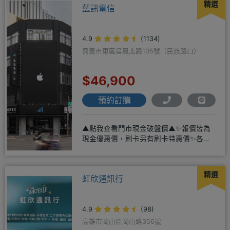
精選
藍訊電信
4.9
(1134)
嘉義市東區吳鳳北路105號（民族路口）
$46,900
預約訂購
▲點我查看門市現金破盤價▲✨報價皆為
現金優惠價，刷卡另有刷卡特惠價✨各大
品牌手機皆有(門號：✔續約 ✔
精選
虹欣通訊行
4.9
(98)
高雄市岡山區岡山路356號