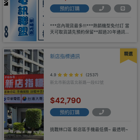
預約訂購
***店內現貨最多!!!***熱銷機型免付訂 當
天可取貨請先預約保留**超過20年通訊經
驗2001年起
精選
新店指標通訊
4.9
(2537)
新北市新店區北新路一段62號
$42,790
預約訂購
挑戰林口區 新店區手機最低價~ 最透明~