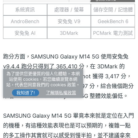
系統資訊
處理器 / 螢幕
儲存空間 / 記憶體
AndroBench
安兔兔 V9
GeekBench 6
安兔兔 AI
3DMark
PCMark 電力測試
跑分方面，SAMSUNG Galaxy M14 5G 使用安兔兔
v9.4.4 跑分只得到了 365,410 分，在 3DMark 的
為了提供您更優質的個人化體驗，本網
Sling Shot 系列測試中，Sling Shot 獲得 3,417 分，
站使用 cookies，若您繼續瀏覽本網
站，代表您同意我們的 cookies 政策。
Sling Shot Extreme 則獲得 2,497 分，綜合幾個跑分
我知道了!
了解隱私權政策
來看，SAMSUNG Galaxy M14 5G 整體效能偏低。
SAMSUNG Galaxy M14 5G 畢竟本來就是定位在入門
的機種，有這種效能表現也是可以預期的，複雜一點
的多工操作其實就可以感受到慢半拍，並不建議拿來