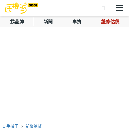
找品牌
新聞
車拚
維修估價
手機王
新聞總覽