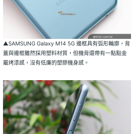
▲SAMSUNG Galaxy M14 5G 邊框具有弧形輪廓，背
蓋與邊框雖然採用塑料材質，但機背還帶有一點點金
屬烤漆感，沒有低廉的塑膠機身感。