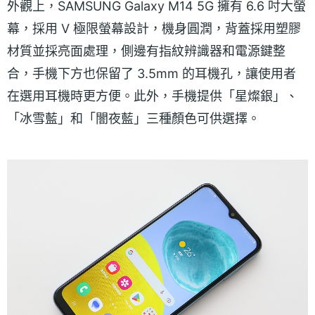
外觀上，SAMSUNG Galaxy M14 5G 擁有 6.6 吋大螢
幕，採用 V 極限螢幕設計，機身圓潤，背蓋採用塑膠
材質並採亮面處理，側邊有指紋辨識器和電源鍵整
合，手機下方也保留了 3.5mm 的耳機孔，讓使用者
在選用耳機時更方便。此外，手機提供「星燦銀」、
「冰雪藍」和「闇夜藍」三種顏色可供選擇。