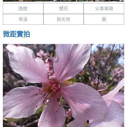
路樹
櫻花
火車車廂
旱溪
新天地
廟
微距實拍