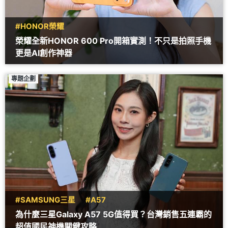
#HONOR榮耀
榮耀全新HONOR 600 Pro開箱實測！不只是拍照手機
更是AI創作神器
專題企劃
#SAMSUNG三星
#A57
為什麼三星Galaxy A57 5G值得買？台灣銷售五連霸的
超值國民神機關鍵攻略