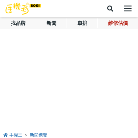
找品牌
新聞
車拚
維修估價
手機王
新聞總覽