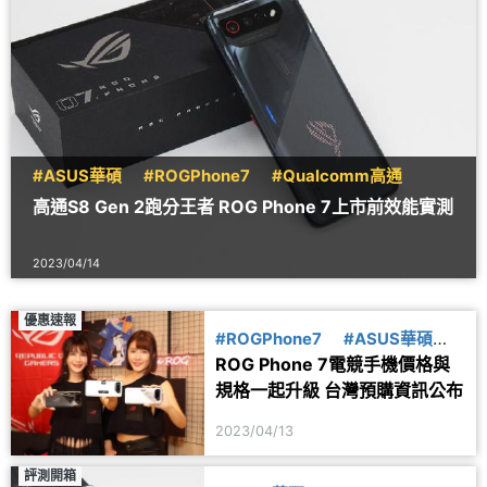
#ASUS華碩
#ROGPhone7
#Qualcomm高通
高通S8 Gen 2跑分王者 ROG Phone 7上市前效能實測
2023/04/14
優惠速報
#ROGPhone7
#ASUS華碩
ROG Phone 7電競手機價格與
#上市
規格一起升級 台灣預購資訊公布
2023/04/13
評測開箱