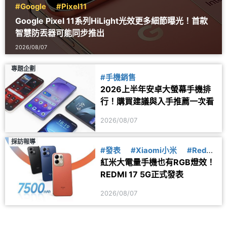
#Google
#Pixel11
Google Pixel 11系列HiLight光效更多細節曝光！首款
智慧防丟器可能同步推出
2026/08/07
專題企劃
#手機銷售
2026上半年安卓大螢幕手機排
行！購買建議與入手推薦一次看
2026/08/07
採訪報導
#發表
#Xiaomi小米
#Redmi
紅米大電量手機也有RGB燈效！
紅米
REDMI 17 5G正式發表
2026/08/07