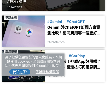
拍影片驗證
2026/07/27
專題企劃
#Gemini
#ChatGPT
Gemini與ChatGPT訂閱方案實
測比較！相同費用哪一個更好
用？
2026/07/25
應用服務
#生活資訊
#CarPlay
為了提供您更優質的個人化體驗，本網
開車族必裝！神盾App好用嗎？
站使用 cookies，若您繼續瀏覽本網
站，代表您同意我們的 cookies 政策。
測速提醒、設定技巧與常見問題
我知道了!
了解隱私權政策
一次看
2026/07/28