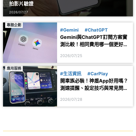
拍影片驗證
2026/07/27
專題企劃
#Gemini
#ChatGPT
Gemini與ChatGPT訂閱方案實
測比較！相同費用哪一個更好
用？
2026/07/25
應用服務
#生活資訊
#CarPlay
開車族必裝！神盾App好用嗎？
測速提醒、設定技巧與常見問題
一次看
2026/07/28