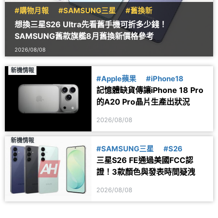
#購物月報
#SAMSUNG三星
#舊換新
想換三星S26 Ultra先看舊手機可折多少錢！
SAMSUNG舊款旗艦8月舊換新價格參考
2026/08/08
新機情報
#Apple蘋果
#iPhone18
記憶體缺貨傳讓iPhone 18 Pro
的A20 Pro晶片生產出狀況
2026/08/08
新機情報
#SAMSUNG三星
#S26
三星S26 FE通過美國FCC認
證！3款顏色與發表時間疑洩
2026/08/08