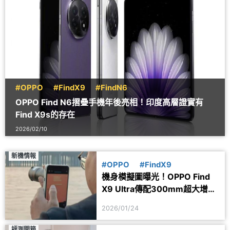
#OPPO
#FindX9
#FindN6
OPPO Find N6摺疊手機年後亮相！印度高層證實有
Find X9s的存在
2026/02/10
新機情報
#OPPO
#FindX9
機身模擬圖曝光！OPPO Find
X9 Ultra傳配300mm超大增距
鏡
2026/01/24
評測開箱