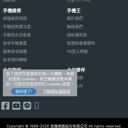
realme
小米 17T Pro
手機維修
手機王
搞懂維修保固
關於我們
手機送修要注意
聯絡我們
手機泡水怎麼救
隱私權政策
安卓手機重置
智慧財產權聲明
蘋果安卓跳槽
FB登入問題
安卓資料轉移
合作聯絡
合作夥伴
為了提供您更優質的個人化體驗，本網
廣告刊登
法律顧問
站使用 cookies，若您繼續瀏覽本網
站，代表您同意我們的 cookies 政策。
加入商店報價
媒體合作
我知道了!
了解隱私權政策
新聞聯絡
Copyright © 1999-2026 首機網路股份有限公司 All rights reserved.