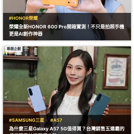
#HONOR榮耀
榮耀全新HONOR 600 Pro開箱實測！不只是拍照手機
更是AI創作神器
專題企劃
#SAMSUNG三星
#A57
為什麼三星Galaxy A57 5G值得買？台灣銷售五連霸的