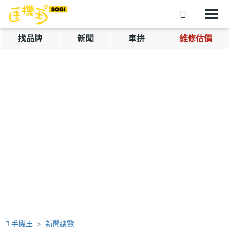
找品牌
新聞
車拚
維修估價
手機王
新聞總覽