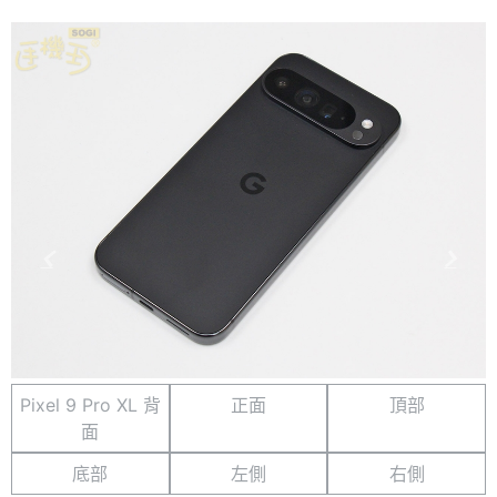
Pixel 9 Pro XL 背
正面
頂部
面
底部
左側
右側