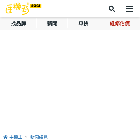
找品牌
新聞
車拚
維修估價
手機王
新聞總覽