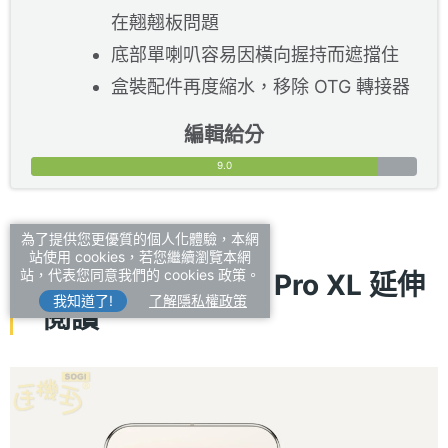
在翹翹板問題
底部單喇叭容易因橫向握持而遮擋住
盒裝配件再度縮水，移除 OTG 轉接器
編輯給分
9.0
為了提供您更優質的個人化體驗，本網
站使用 cookies，若您繼續瀏覽本網
站，代表您同意我們的 cookies 政策。
Pixel 9 與 Pixel 9 Pro XL 延伸
我知道了!
了解隱私權政策
閱讀