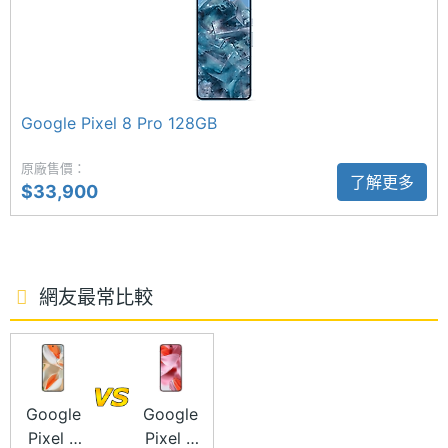
電、Qi 無線快充、電力分享等用途。
主螢幕
6.3 inch
尺寸
5,000 萬畫素三鏡頭
主螢幕
2856x1280 pixels
Google Pixel 9 Pro 128GB 後置 5,000 萬畫素主鏡頭
解析度
Google Pixel 8 Pro 128GB
+ 4,800 萬畫素超廣角鏡頭 + 4,800 萬畫素望遠鏡
主螢幕
3000 nits
原廠售價：
頭，相機旁還設有單區塊 LDAF 感應器，其中超廣角
了解更多
最大亮
$33,900
鏡頭內建自動對焦功能，支援微距對焦模式；望遠鏡
度
頭則支援 5 倍光學變焦，最高可提供 30 倍高解析數
主螢幕
LTPO OLED
位變焦。前置 4,200 萬畫素鏡頭，支援自動對焦、人
材質
網友最常比較
臉辨識應用。
主螢幕
Gorilla Glass Victus 2
耐用性
主螢幕
Yes
Google
Google
觸控
Pixel 9
Pixel 9
Google Pixel 9 Pro 128GB 功能特色