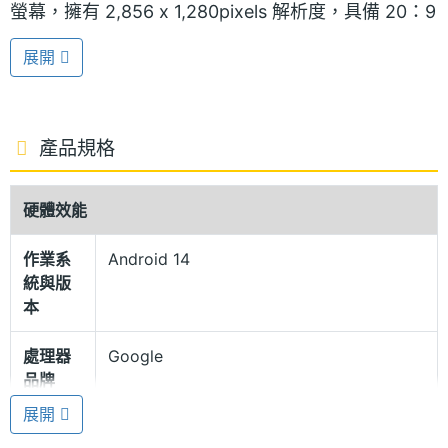
螢幕，擁有 2,856 x 1,280pixels 解析度，具備 20：9
顯示比例，支援 1~120Hz 自動更新率，螢幕峰值亮度
展開
最高可達 3,000nit，戶外陽光照射下也能看清楚畫面
內容。生物辨識部分，提供螢幕指紋辨識、人臉解鎖
功能，可確保個人隱私不輕易外洩。
產品規格
霧面質感玻璃背蓋
硬體效能
Google Pixel 9 Pro 128GB 正反面覆蓋康寧大猩猩
作業系
Android 14
Victus 2 玻璃，除了可提升抗跌落防護能力，搭配霧
統與版
面玻璃背蓋與弧形拋光金屬外框，增進手感的同時也
本
能提升機身保護力，而抗指紋塗層也能減少指紋污漬
處理器
Google
的殘留。機身具備 IP68 防塵防水等級，下雨天也能安
品牌
心使用手機。
展開
處理器
Tensor G4