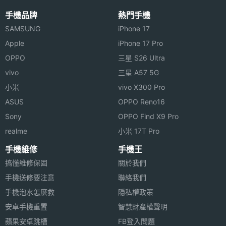
光圈F
◎ 支援 Gemini、魔術修圖、一起拍、車禍偵測、災害
手機品牌
熱門手機
主相機
Yes
SAMSUNG
iPhone 17
警示
LED補
Apple
iPhone 17 Pro
◎ 配備 4,700mAh 電池
光燈
OPPO
三星 S26 Ultra
※本文為 SOGI 手機王版權所有，未經授權不得轉載使用※
vivo
三星 A57 5G
主相機
Yes
自動對
小米
vivo X300 Pro
焦
ASUS
OPPO Reno16
Sony
OPPO Find X9 Pro
主相機
Yes
realme
小米 17T Pro
光學防
手震
手機維修
手機王
搞懂維修保固
關於我們
RAW檔
Yes
手機送修要注意
聯絡我們
拍攝
手機泡水怎麼救
隱私權政策
安卓手機重置
智慧財產權聲明
主相機
Yes
UHD
蘋果安卓跳槽
FB登入問題