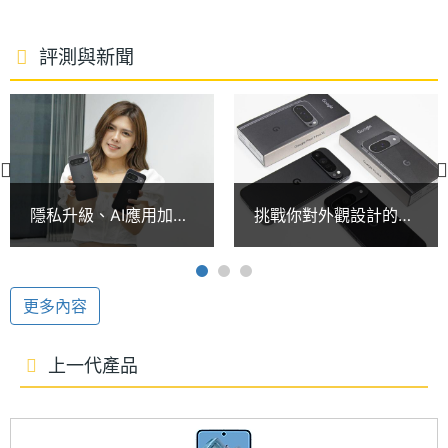
型號
7 年系統更新保證
Google Pixel 9 Pro 128GB 搭載 Google Tensor G4
處理器
8
評測與新聞
處理器，內建 16GB RAM / 128GB ROM，官方保證可
核心數
提供 7 年的作業系統、安全性與 Pixel Drops 功能推
圖形處
Mali-G715
送更新。連線部分，採用 Nano SIM 單卡槽設計，可
理器
搭配 eSIM 服務啟用 5G + 5G 雙卡雙待，提供 Wi-Fi
RAM記
16 GB
7、Wi-Fi 6E、藍牙 5.3、NFC 與 UWB 超寬頻功能。
隱私升級、AI應用加
挑戰你對外觀設計的接
憶體
持！Google Pixel 9系
受度！Google Pixel 9
列與Android 15功能體
與Pixel 9 Pro XL開箱
Google AI 技術
ROM儲
128 GB
驗一次看
存空間
Google Pixel 9 Pro 128GB 搶先搭載最優異的 Google
更多內容
AI 技術，可透過 Gemini 享有強大且完整的 AI 助理體
電池容
4700 mAh
驗，讓你不僅能快速完成日常事務，也能輕鬆滿足多
上一代產品
量
媒體的創意發想；支援魔術修圖、一起拍、完美合照
顯示螢幕
功能。續航方面，內建 4,700mAh 電池，支援快速充