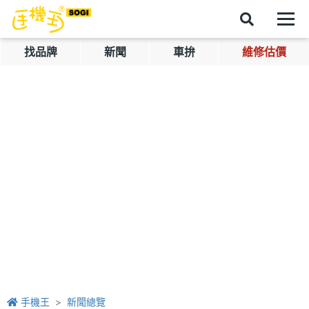
找品牌
新聞
車拚
維修估價
手機王
新聞總覽