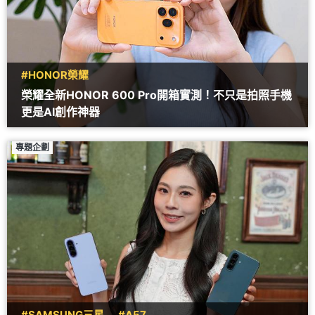
#HONOR榮耀
榮耀全新HONOR 600 Pro開箱實測！不只是拍照手機
更是AI創作神器
專題企劃
#SAMSUNG三星
#A57