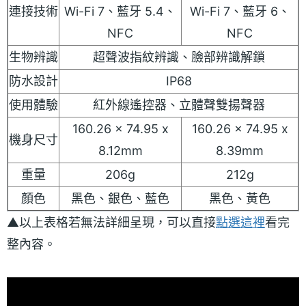
連接技術
Wi-Fi 7、藍牙 5.4、
Wi-Fi 7、藍牙 6、
NFC
NFC
生物辨識
超聲波指紋辨識、臉部辨識解鎖
防水設計
IP68
使用體驗
紅外線遙控器、立體聲雙揚聲器
160.26 x 74.95 x
160.26 x 74.95 x
機身尺寸
8.12mm
8.39mm
重量
206g
212g
顏色
黑色、銀色、藍色
黑色、黃色
▲以上表格若無法詳細呈現，可以直接
點選這裡
看完
整內容。