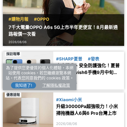
#購物月報
#OPPO
7千大電量OPPO A6s 5G上市半年更便宜！8月最新通
路報價一次看
2026/08/06
採訪報導
#SHARP夏普
#發表
亮度提升、安全防護強化！夏普
為了提供您更優質的個人化體驗，本網
AQUOS wish6手機9月中旬台
站使用 cookies，若您繼續瀏覽本網
站，代表您同意我們的 cookies 政策。
灣上市
2026/08/06
我知道了!
了解隱私權政策
優惠速報
#Xiaomi小米
升級30000Pa超強吸力！小米
掃拖機器人6與6 Pro台灣上市
2026/08/06