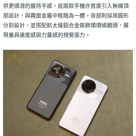
供更順滑的握持手感。這兩款手機亦首度引入無縫頂
部設計，與霧面金屬中框融為一體，背部則採用圓形
分割設計，並搭配航太級鋁合金裝飾環環繞鏡頭，展
現兼具速度感與力量感的視覺張力。