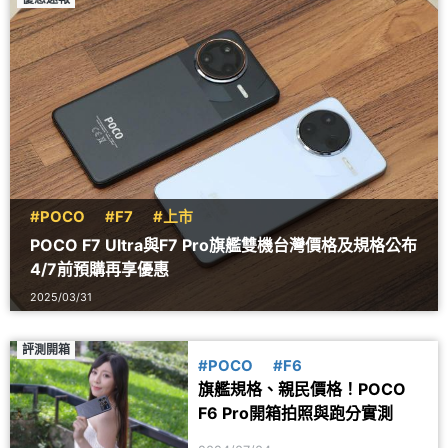
#POCO
#F7
#上市
POCO F7 Ultra與F7 Pro旗艦雙機台灣價格及規格公布
4/7前預購再享優惠
2025/03/31
評測開箱
#POCO
#F6
旗艦規格、親民價格！POCO
F6 Pro開箱拍照與跑分實測