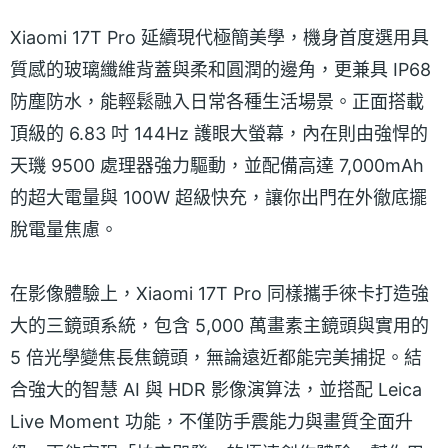
Xiaomi 17T Pro 延續現代極簡美學，機身首度選用具
質感的玻璃纖維背蓋與柔和圓潤的邊角，更兼具 IP68
防塵防水，能輕鬆融入日常各種生活場景。正面搭載
頂級的 6.83 吋 144Hz 護眼大螢幕，內在則由強悍的
天璣 9500 處理器強力驅動，並配備高達 7,000mAh
的超大電量與 100W 超級快充，讓你出門在外徹底擺
脫電量焦慮。
在影像體驗上，Xiaomi 17T Pro 同樣攜手徠卡打造強
大的三鏡頭系統，包含 5,000 萬畫素主鏡頭與實用的
5 倍光學變焦長焦鏡頭，無論遠近都能完美捕捉。結
合強大的智慧 AI 與 HDR 影像演算法，並搭配 Leica
Live Moment 功能，不僅防手震能力與畫質全面升