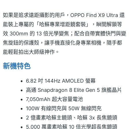
如果是追求遠距攝影的用戶，OPPO Find X9 Ultra 還
能裝上專屬的「哈蘇專業增距鏡套裝」，瞬間解鎖等
效 300mm 的 13 倍光學變焦；配合自帶實體快門與變
焦旋鈕的保護殼，讓手機直接化身專業相機，隨手都
能輕鬆拍出大師級神作。
新機特色
6.82 吋 144Hz AMOLED 螢幕
高通 Snapdragon 8 Elite Gen 5 旗艦晶片
7,050mAh 超大容量電池
100W 有線閃充與 50W 無線閃充
2 億畫素哈蘇主鏡頭、哈蘇 3x 長焦鏡頭
5,000 萬畫素哈蘇 10 倍光學超長焦鏡頭