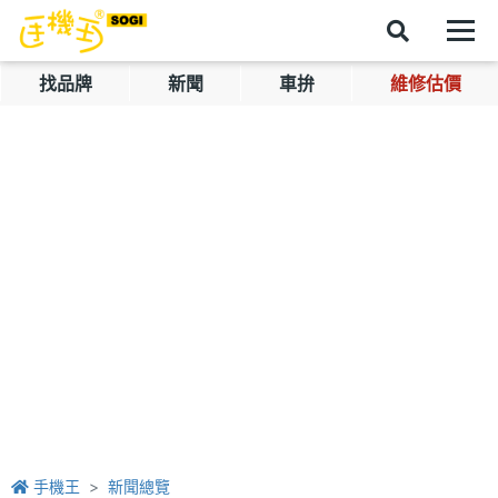
找品牌
新聞
車拚
維修估價
手機王
新聞總覽