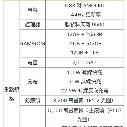
6.83 吋 AMOLED
螢幕
144Hz 更新率
處理器
聯發科天璣 9500
12GB + 256GB
RAM/ROM
12GB + 512GB
12GB + 1TB
電量
7,000mAh
100W 有線快充
充電
50W 無線快充
重點規
22.5W 有線反向充電
格
前鏡頭
3,200 萬畫素（F2.2 光圈）
5,000 萬畫素徠卡主鏡頭（F1.67
光圈）