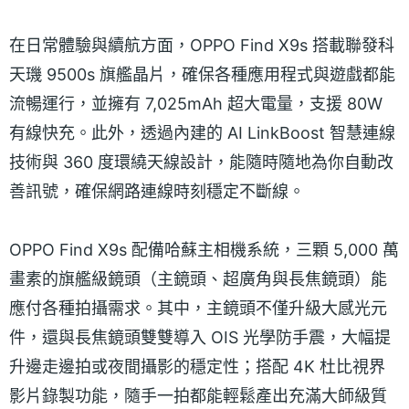
在日常體驗與續航方面，OPPO Find X9s 搭載聯發科
天璣 9500s 旗艦晶片，確保各種應用程式與遊戲都能
流暢運行，並擁有 7,025mAh 超大電量，支援 80W
有線快充。此外，透過內建的 AI LinkBoost 智慧連線
技術與 360 度環繞天線設計，能隨時隨地為你自動改
善訊號，確保網路連線時刻穩定不斷線。
OPPO Find X9s 配備哈蘇主相機系統，三顆 5,000 萬
畫素的旗艦級鏡頭（主鏡頭、超廣角與長焦鏡頭）能
應付各種拍攝需求。其中，主鏡頭不僅升級大感光元
件，還與長焦鏡頭雙雙導入 OIS 光學防手震，大幅提
升邊走邊拍或夜間攝影的穩定性；搭配 4K 杜比視界
影片錄製功能，隨手一拍都能輕鬆產出充滿大師級質