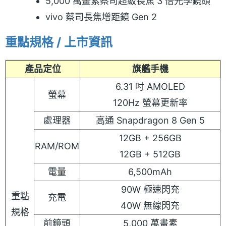
5,000 萬畫素蔡司超級長焦 3 倍光學鏡頭
vivo 蔡司長焦增距鏡 Gen 2
重點規格 / 上市資訊
產品定位
旗艦手機
6.31 吋 AMOLED
螢幕
120Hz 螢幕更新率
處理器
高通 Snapdragon 8 Gen 5
12GB + 256GB
RAM/ROM
12GB + 512GB
電量
6,500mAh
90W 極速閃充
重點
充電
40W 無線閃充
規格
前鏡頭
5,000 萬畫素