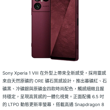
Sony Xperia 1 VIII 在外型上帶來全新感受，採用靈感
來自天然原礦的 ORE 礦石質感設計，推出暮礦紅、石
礦黑、冷礦銀與原礦金四款時尚配色，觸感細緻且握
持穩定，呈現高質感的一體化視覺。正面配備 6.5 吋
的 LTPO 動態更新率螢幕，搭載高通 Snapdragon 8