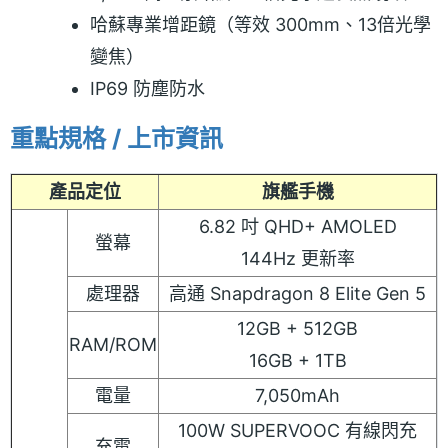
哈蘇專業增距鏡（等效 300mm、13倍光學
變焦）
IP69 防塵防水
重點規格 / 上市資訊
產品定位
旗艦手機
6.82 吋 QHD+ AMOLED
螢幕
144Hz 更新率
處理器
高通 Snapdragon 8 Elite Gen 5
12GB + 512GB
RAM/ROM
16GB + 1TB
電量
7,050mAh
100W SUPERVOOC 有線閃充
充電