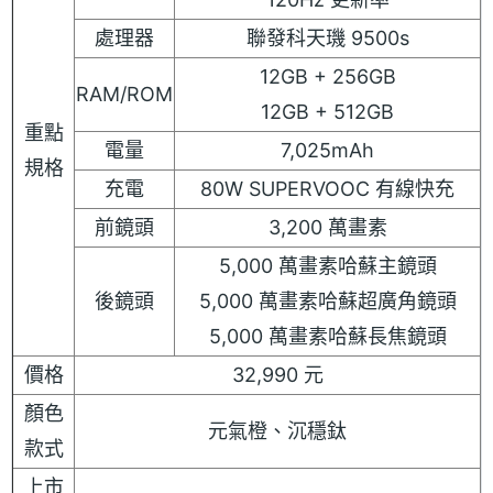
處理器
聯發科天璣 9500s
12GB + 256GB
RAM/ROM
12GB + 512GB
重點
電量
7,025mAh
規格
充電
80W SUPERVOOC 有線快充
前鏡頭
3,200 萬畫素
5,000 萬畫素哈蘇主鏡頭
後鏡頭
5,000 萬畫素哈蘇超廣角鏡頭
5,000 萬畫素哈蘇長焦鏡頭
價格
32,990 元
顏色
元氣橙、沉穩鈦
款式
上市