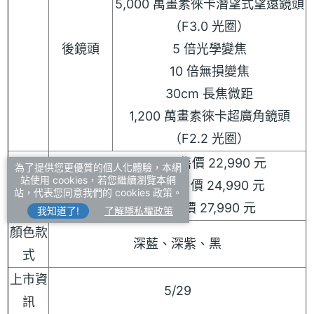
5,000 萬畫素徠卡潛望式望遠鏡頭
（F3.0 光圈）
後鏡頭
5 倍光學變焦
10 倍無損變焦
30cm 長焦微距
1,200 萬畫素徠卡超廣角鏡頭
（F2.2 光圈）
12GB + 256GB 售價 22,990 元
為了提供您更優質的個人化體驗，本網
站使用 cookies，若您繼續瀏覽本網
價格
12GB + 512GB 售價 24,990 元
站，代表您同意我們的 cookies 政策。
12GB + 1TB 售價 27,990 元
我知道了!
了解隱私權政策
顏色款
深藍、深紫、黑
式
上市資
5/29
訊