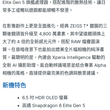
Elite Gen 5 旗艦處理器，搭配進階的散熱技術，讓日
常多工或暢玩遊戲都能順暢不發燙。
在影像創作上更是全面進化，經典 ZEISS T* 鍍膜的三
顆後鏡頭皆升級至 4,800 萬畫素，其中望遠鏡頭換上
大了約 4 倍的全新感光元件，搭配 RAW 檔疊圖演
算，在昏暗夜景下也能拍出媲美全片幅相機的純淨畫
質。最聰明的是，內建由 Xperia Intelligence 驅動的
全新 AI 攝影助理，能自動辨識場景並結合專業 Alpha
相機的風格，直接提供最完美的色調與散景建議。
新機特色
6.5 吋 HDR OLED 螢幕
高通 Snapdragon 8 Elite Gen 5