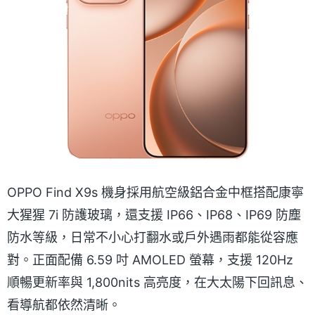
OPPO Find X9s 機身採用航空級鋁合金中框搭配康寧
大猩猩 7i 防護玻璃，還支援 IP66、IP68、IP69 防塵
防水等級，日常不小心打翻水或戶外遇雨都能從容應
對。正面配備 6.59 吋 AMOLED 螢幕，支援 120Hz
順暢更新率與 1,800nits 高亮度，在大太陽下回訊息、
看導航都依然清晰。