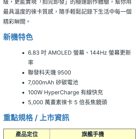
級，更能實現「拍完即發」的極速創作體驗，幫你用
最具溫度的徠卡質感，隨手輕鬆記錄下生活中每一個
精彩瞬間。
新機特色
6.83 吋 AMOLED 螢幕、144Hz 螢幕更新
率
聯發科天璣 9500
7,000mAh 矽碳電池
100W HyperCharge 有線快充
5,000 萬畫素徠卡 5 倍長焦鏡頭
重點規格 / 上市資訊
產品定位
旗艦手機