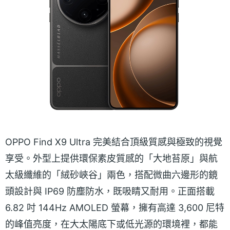
OPPO Find X9 Ultra 完美結合頂級質感與極致的視覺
享受。外型上提供環保素皮質感的「大地苔原」與航
太級纖維的「絨砂峽谷」兩色，搭配微曲六邊形的鏡
頭設計與 IP69 防塵防水，既吸睛又耐用。正面搭載
6.82 吋 144Hz AMOLED 螢幕，擁有高達 3,600 尼特
的峰值亮度，在大太陽底下或低光源的環境裡，都能