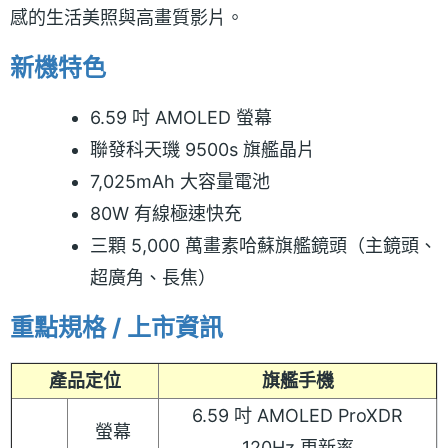
感的生活美照與高畫質影片。
新機特色
6.59 吋 AMOLED 螢幕
聯發科天璣 9500s 旗艦晶片
7,025mAh 大容量電池
80W 有線極速快充
三顆 5,000 萬畫素哈蘇旗艦鏡頭（主鏡頭、
超廣角、長焦）
重點規格 / 上市資訊
產品定位
旗艦手機
6.59 吋 AMOLED ProXDR
螢幕
120Hz 更新率