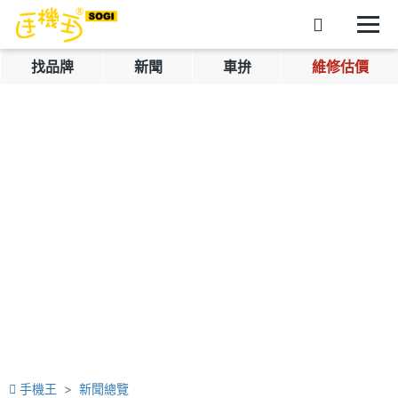
找品牌
新聞
車拚
維修估價
手機王
新聞總覽