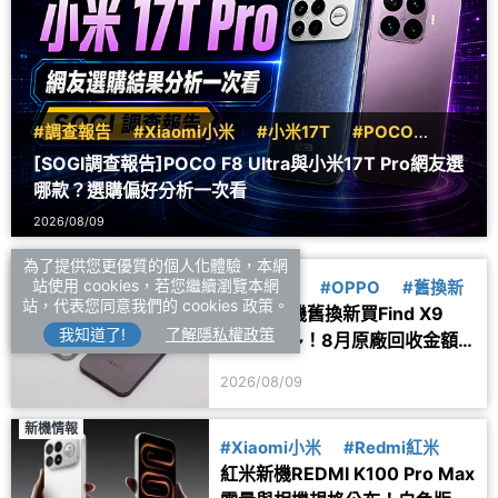
#調查報告
#Xiaomi小米
#小米17T
#POCO
#F8
[SOGI調查報告]POCO F8 Ultra與小米17T Pro網友選
哪款？選購偏好分析一次看
2026/08/09
為了提供您更優質的個人化體驗，本網
優惠速報
站使用 cookies，若您繼續瀏覽本網
#購物月報
#OPPO
#舊換新
站，代表您同意我們的 cookies 政策。
OPPO手機舊換新買Find X9
我知道了!
了解隱私權政策
Pro省更多！8月原廠回收金額
一次看
2026/08/09
新機情報
#Xiaomi小米
#Redmi紅米
紅米新機REDMI K100 Pro Max