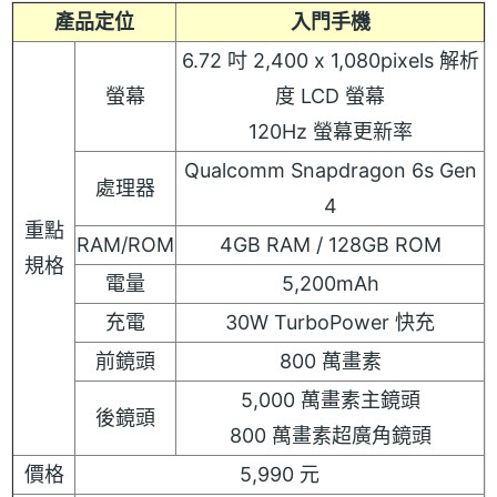
產品定位
入門手機
6.72 吋 2,400 x 1,080pixels 解析
螢幕
度 LCD 螢幕
120Hz 螢幕更新率
Qualcomm Snapdragon 6s Gen
處理器
4
重點
RAM/ROM
4GB RAM / 128GB ROM
規格
電量
5,200mAh
充電
30W TurboPower 快充
前鏡頭
800 萬畫素
5,000 萬畫素主鏡頭
後鏡頭
800 萬畫素超廣角鏡頭
價格
5,990 元