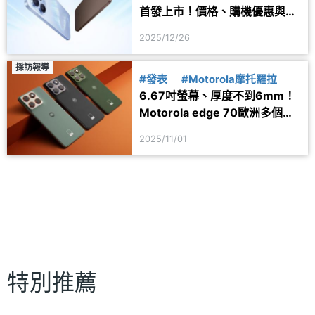
首發上市！價格、購機優惠與規
格一次看
2025/12/26
採訪報導
#發表
#Motorola摩托羅拉
6.67吋螢幕、厚度不到6mm！
Motorola edge 70歐洲多個市
場官網
2025/11/01
特別推薦