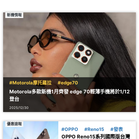
新機情報
#Motorola摩托羅拉
#edge70
Motorola多款新機1月齊發 edge 70輕薄手機將於1/12
登台
2025/12/30
優惠速報
#OPPO
#Reno15
#發表
OPPO Reno15系列國際版台灣