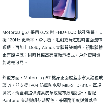
Motorola g57 採用 6.72 吋 FHD+ LCD 挖孔螢幕，支
援 120Hz 更新率，滑手機、追劇或玩遊戲時畫面流暢
順眼，再加上 Dolby Atmos 立體聲雙喇叭，視聽體驗
更有臨場感；同時具備高亮度顯示模式，戶外使用也
能清楚可見。
外型方面，Motorola g57 機身正面覆蓋康寧大猩猩玻
璃 7i，並支援 IP64 防塵防水與 MIL-STD-810H 軍規
測試，背蓋則提供純素皮革或織布紋理設計，搭配
Pantone 海藍與帆船藍配色，兼顧耐用度與質感手