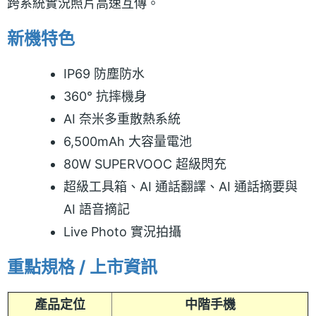
跨系統實況照片高速互傳。
新機特色
IP69 防塵防水
360° 抗摔機身
AI 奈米多重散熱系統
6,500mAh 大容量電池
80W SUPERVOOC 超級閃充
超級工具箱、AI 通話翻譯、AI 通話摘要與
AI 語音摘記
Live Photo 實況拍攝
重點規格 / 上市資訊
產品定位
中階手機