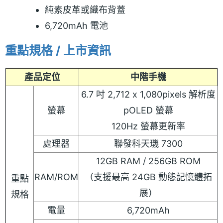
純素皮革或織布背蓋
6,720mAh 電池
重點規格 / 上市資訊
產品定位
中階手機
6.7 吋 2,712 x 1,080pixels 解析度
螢幕
pOLED 螢幕
120Hz 螢幕更新率
處理器
聯發科天璣 7300
12GB RAM / 256GB ROM
RAM/ROM
（支援最高 24GB 動態記憶體拓
重點
展）
規格
電量
6,720mAh