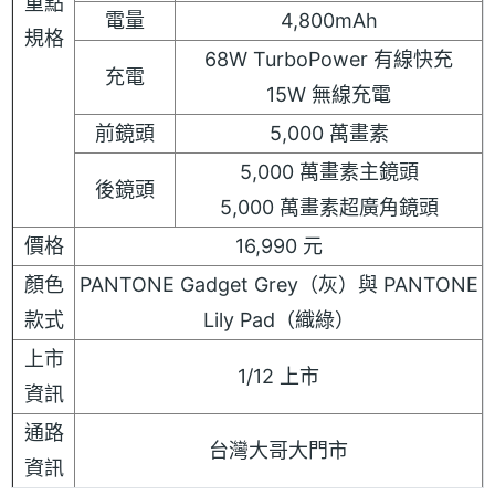
重點
電量
4,800mAh
規格
68W TurboPower 有線快充
充電
15W 無線充電
前鏡頭
5,000 萬畫素
5,000 萬畫素主鏡頭
後鏡頭
5,000 萬畫素超廣角鏡頭
價格
16,990 元
顏色
PANTONE Gadget Grey（灰）與 PANTONE
款式
Lily Pad（織綠）
上市
1/12 上市
資訊
通路
台灣大哥大門市
資訊