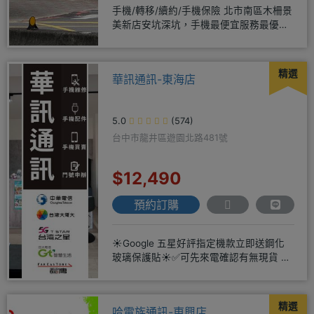
手機/轉移/續約/手機保險 北市南區木柵景
美新店安坑深坑，手機最便宜服務最優
質。深耕28年經驗豐富擅於
精選
華訊通訊-東海店
5.0
(574)
台中市龍井區遊園北路481號
$12,490
預約訂購
☀️Google 五星好評指定機款立即送鋼化
玻璃保護貼☀️✅可先來電確認有無現貨 ☎️
04-2631
精選
哈電族通訊-東興店