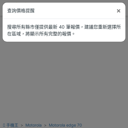
×
查詢價格提醒
找品牌
新聞
車拚
維修估價
搜尋所有縣市僅提供最新 40 筆報價，建議您重新選擇所
在區域，將顯示所有完整的報價。
手機王
Motorola
Motorola edge 70