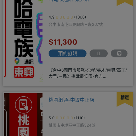
4.9
(1366)
台中市南屯區東興路三段267號
$11,300
預約訂購
《台中6間門市服務-忠孝/英才/東興/高工/
大里/三民》挑戰最低價-官方
LINE@hbp2888s♦高
精選
桃園網通-中壢中正店
5.0
(1110)
桃園市中壢區中正路324號