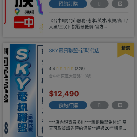
預約訂購
《台中6間門市服務-忠孝/英才/東興/高工/
大里/三民》挑戰最低價-官方
LINE@hbp2888s♦高
精選
SKY電訊聯盟-新時代店
4.4
(325)
台中市東區大智路1-3號
$12,490
預約訂購
***店內現貨最多!!!***熱銷機型免付訂 當
天可取貨請先預約保留**超過20年通訊經
驗2001年起