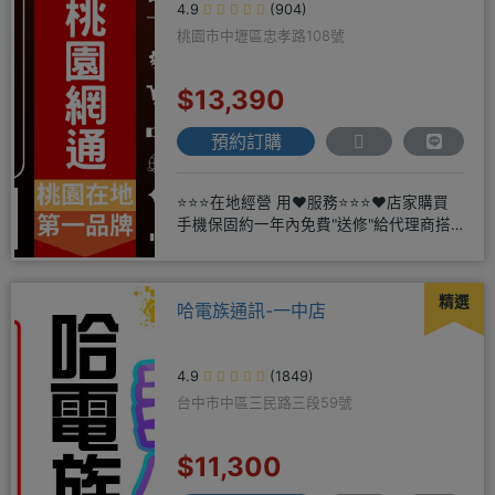
4.9
(904)
桃園市中壢區忠孝路108號
$13,390
預約訂購
⭐⭐⭐在地經營 用❤️服務⭐⭐⭐❤️店家購買
手機保固約一年內免費"送修"給代理商搭
配門號再享高額折扣，
精選
哈電族通訊-一中店
4.9
(1849)
台中市中區三民路三段59號
$11,300