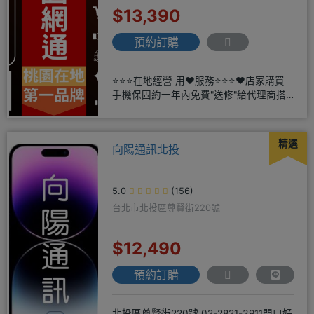
$13,390
預約訂購
⭐⭐⭐在地經營 用❤️服務⭐⭐⭐❤️店家購買
手機保固約一年內免費"送修"給代理商搭
配門號再享高額折扣，
精選
向陽通訊北投
5.0
(156)
台北市北投區尊賢街220號
$12,490
預約訂購
北投區尊賢街220號 02-2821-3911門口好