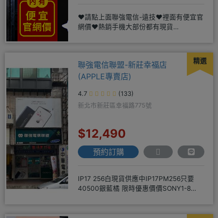
❤️請點上面聯強電信-遠技❤️裡面有便宜官
網價❤️熱銷手機大部份都有現貨
https://yujimob
精選
聯強電信聯盟-新莊幸福店
(APPLE專賣店)
4.7
(133)
新北市新莊區幸福路775號
$12,490
預約訂購
IP17 256白現貨供應中IP17PM256只要
40500銀藍橘 限時優惠價價SONY1-8
256