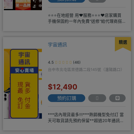
⭐⭐⭐在地經營 用❤️服務⭐⭐⭐❤️店家購買
手機保固約一年內免費"送修"給代理商搭
配門號再享高額折扣，
精選
宇宙通訊
4.5
(46)
台中市北屯區崇德路二段145號（瀋陽路口）
$12,490
預約訂購
***店內現貨最多!!!***熱銷機型免付訂 當
天可取貨請先預約保留**超過20年通訊經
驗2001年起