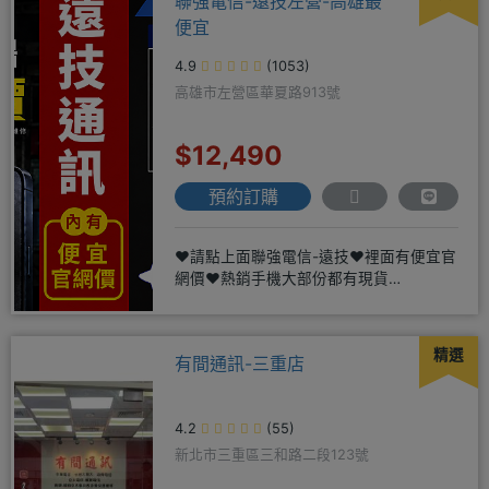
聯強電信-遠技左營-高雄最
便宜
4.9
(1053)
高雄市左營區華夏路913號
$12,490
預約訂購
❤️請點上面聯強電信-遠技❤️裡面有便宜官
網價❤️熱銷手機大部份都有現貨
https://yujimob
精選
有間通訊-三重店
4.2
(55)
新北市三重區三和路二段123號