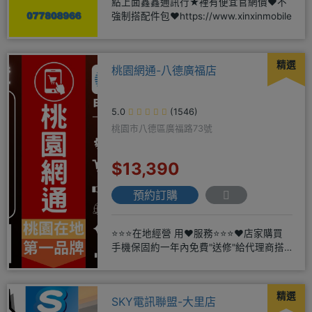
點上面鑫鑫通訊行★裡有便宜官網價❤️不
強制搭配件包❤️https://www.xinxinmobile
精選
桃園網通-八德廣福店
5.0
(1546)
桃園市八德區廣福路73號
$13,390
預約訂購
⭐⭐⭐在地經營 用❤️服務⭐⭐⭐❤️店家購買
手機保固約一年內免費"送修"給代理商搭
配門號再享高額折扣，
精選
SKY電訊聯盟-大里店