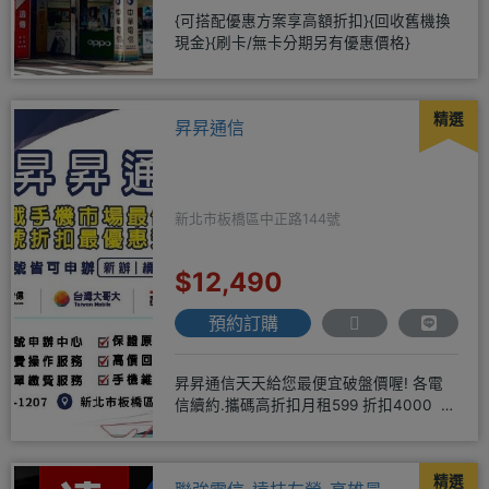
{可搭配優惠方案享高額折扣}{回收舊機換
現金}{刷卡/無卡分期另有優惠價格}
精選
昇昇通信
新北市板橋區中正路144號
$12,490
預約訂購
昇昇通信天天給您最便宜破盤價喔! 各電
信續約.攜碼高折扣月租599 折扣4000 月
租799 折扣7
精選