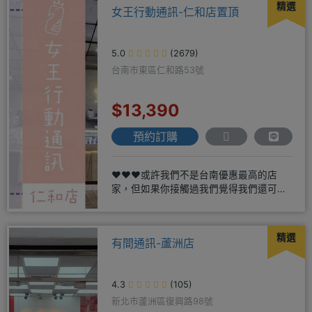
精選
女王行動通訊-仁和店置頂
5.0
(2679)
台南市東區仁和路53號
$13,390
預約訂購
❤️❤️❤️或許我們不是台南優惠最高的店
家，但如果你接觸過我們覺得我們還可
以，願意給我們機會，歡迎多詢
精選
有間通訊-蘆洲店
4.3
(105)
新北市蘆洲區復興路98號