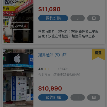
$11,690
預約訂購
營業時間11：30~21：00網路評價五星級
店家！汐止在地經營，超過萬名以上客戶
肯定！搭配各家電信資費
精選
揚昇通訊-文山店
4.9
(3130)
台北市文山區辛亥路4段254號
$10,990
預約訂購