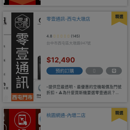
配門號再享高額折扣，
精選
零壹通訊-西屯大墩店
4.8
(145)
台中市西屯區大墩路947號
$12,490
預約訂購
–提供您最透明、最優惠的空機報價及門號
折扣。🔺為什麼買新機要選零壹通訊？
◎APPLE授權經銷商、SAM
精選
桃園網通-內壢二店