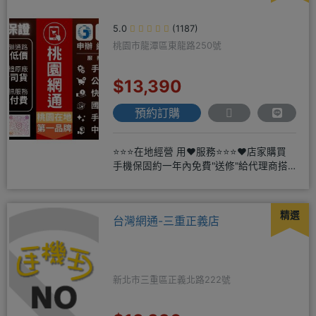
5.0
(1187)
桃園市龍潭區東龍路250號
$13,390
預約訂購
⭐⭐⭐在地經營 用❤️服務⭐⭐⭐❤️店家購買
手機保固約一年內免費"送修"給代理商搭
配門號再享高額折扣，
精選
台灣網通-三重正義店
新北市三重區正義北路222號