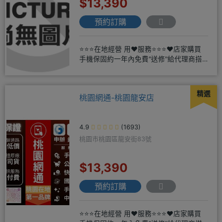
$13,390
預約訂購
⭐⭐⭐在地經營 用❤️服務⭐⭐⭐❤️店家購買
手機保固約一年內免費"送修"給代理商搭
配門號再享高額折扣，
精選
桃園網通-桃園龍安店
4.9
(1693)
桃園市桃園區龍安街83號
$13,390
預約訂購
⭐⭐⭐在地經營 用❤️服務⭐⭐⭐❤️店家購買