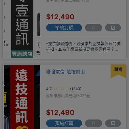
台中市豐原區三民路110號
$12,490
預約訂購
–提供您最透明、最優惠的空機報價及門號
折扣。🔺為什麼買新機要選零壹通訊？
◎APPLE授權經銷商、SAM
精選
聯強電信-遠技鳳山
4.7
(1243)
高雄市鳳山區光遠路327號
$12,490
預約訂購