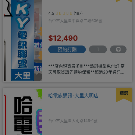
4.5
(197)
台中市大里區中興路二段606號
$12,490
預約訂購
***店內現貨最多!!!***熱銷機型免付訂 當
天可取貨請先預約保留**超過20年通訊經
驗2001年起
精選
哈電族通訊-大里大明店
台中市大里區大明路146-1號