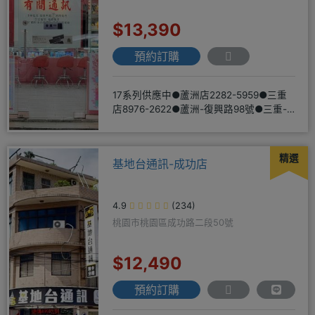
$13,390
預約訂購
17系列供應中●蘆洲店2282-5959●三重
店8976-2622●蘆洲-復興路98號●三重-
三和路二
精選
基地台通訊-成功店
4.9
(234)
桃園市桃園區成功路二段50號
$12,490
預約訂購