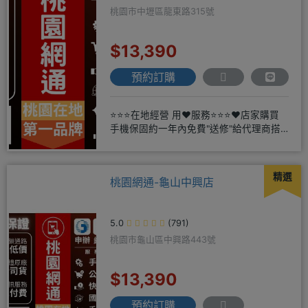
桃園市中壢區龍東路315號
$13,390
預約訂購
⭐⭐⭐在地經營 用❤️服務⭐⭐⭐❤️店家購買
手機保固約一年內免費"送修"給代理商搭
配門號再享高額折扣，
精選
桃園網通-龜山中興店
5.0
(791)
桃園市龜山區中興路443號
$13,390
預約訂購