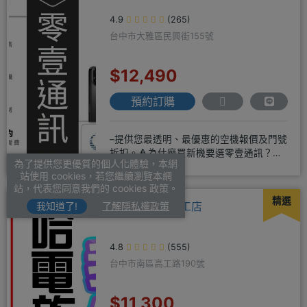
4.9
(265)
台中市大雅區民興街155號
$12,490
預約訂購
–提供您最透明、最優惠的空機報價及門號
折扣。🔺為什麼買新機要選零壹通訊？
為了提供您更優質的個人化體驗，本網
◎APPLE授權經銷商、SAM
站使用 cookies，若您繼續瀏覽本網
站，代表您同意我們的 cookies 政策。
精選
哈電族通訊-高工店
我知道了!
了解隱私權政策
4.8
(555)
台中市南區高工路190號
$11,300