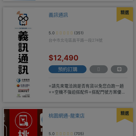
精選
義訊通訊
5.0
(351)
台中市北屯區昌平路一段274號
$12,490
預約訂購
⭐請先來電洽詢是否有貨以免您白跑一趟
⭐⭐空機不強迫搭配件⭐搭配門號方案優惠
更多⭐⭐手機加購滿版玻璃貼+
精選
桃園網通-龍東店
5.0
(705)