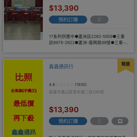
$13,390
預約訂購
17系列供應中●蘆洲店2282-5959●三重
店8976-2622●蘆洲-復興路98號●三重-
三和路二
精選
鑫鑫通訊行
4.6
(1935)
高雄市鳳山區青年路二段286號
$13,390
預約訂購