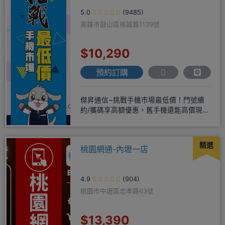
5.0
(9485)
高雄市鼓山區裕誠路1139號
$10,290
預約訂購
傑昇通信~挑戰手機市場最低價！門號續
約/攜碼享高額優惠，舊手機還能高價現金
回收！買手機．來傑昇．好節省
精選
桃園網通-內壢一店
4.9
(904)
桃園市中壢區忠孝路63號
$13,390