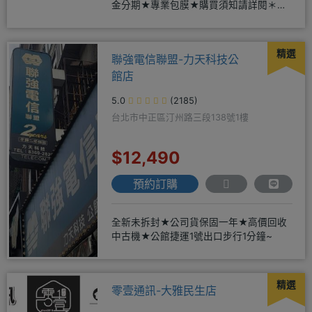
金分期★專業包膜★購買須知請詳閱＊來
店辦理搭配門號，打卡贈好禮
精選
聯強電信聯盟-力天科技公
館店
5.0
(2185)
台北市中正區汀州路三段138號1樓
$12,490
預約訂購
全新未拆封★公司貨保固一年★高價回收
中古機★公館捷運1號出口步行1分鐘~
精選
零壹通訊-大雅民生店