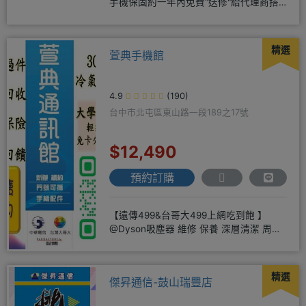
手機保固約一年內免費"送修"給代理商搭
配門號再享高額折扣，
精選
萱典手機館
4.9
(190)
台中市北屯區東山路一段189之17號
$12,490
預約訂購
【遠傳499&台哥大499上網吃到飽 】
@Dyson吸塵器 維修 保養 深層清潔 周邊
商品 耗材販售@
精選
傑昇通信-鼓山瑞豐店