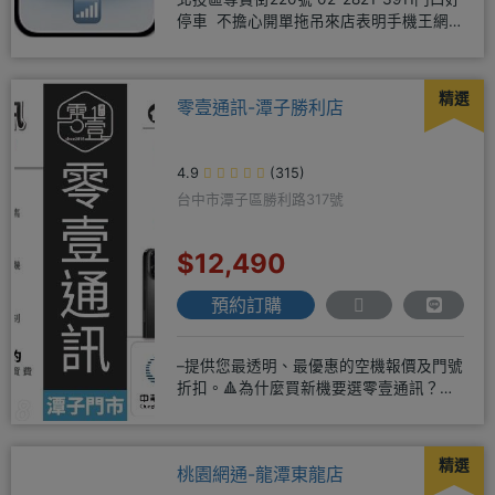
停車 不擔心開單拖吊來店表明手機王網
友 才能享有
精選
零壹通訊-潭子勝利店
4.9
(315)
台中市潭子區勝利路317號
$12,490
預約訂購
–提供您最透明、最優惠的空機報價及門號
折扣。🔺為什麼買新機要選零壹通訊？
◎APPLE授權經銷商、SAM
精選
桃園網通-龍潭東龍店