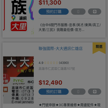
$11,300
預約訂購
《台中6間門市服務-忠孝/英才/東興/高工/
大里/三民》挑戰最低價-官方
LINE@hbp2888s♦高
精選
聯強國際-大大通訊仁雄店
4.9
(4390)
高雄市仁武區仁雄路107號
$12,490
預約訂購
★門號申辦★3C專業維修★周邊配件★現