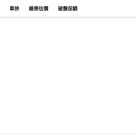
車拚
維修估價
破盤促銷