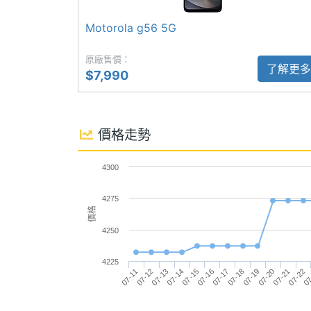
◎ Wi-Fi 5、藍牙 5.1、NFC
Motorola g56 5G
◎ 指紋辨識、臉部解鎖
原廠售價：
◎ 5,200mAh 電量
相機規格
了解更多
$7,990
◎ 採用 USB Type-C 規格，支援 30W Tu
主相機畫素
5000 萬畫素
◎ 3.5mm 耳機孔
價格走勢
主相機感光元件
CMOS
※本文為 SOGI 手機王版權所有，未經授權不得轉載使
主相機光圈F
4300
1.8
4275
主相機LED補光
Yes
價格
燈
4250
主相機自動對焦
Yes
4225
07-16
07-14
07-12
07
07-21
07-19
07-17
07-15
07-13
07-11
07-22
07-20
07-18
第二主相機畫素
800 萬畫素