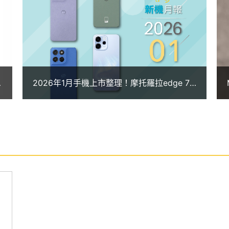
拍鏡頭，支援人像美顏與臉部辨識解鎖，自拍與日常使
2026年1月手機上市整理！摩托羅拉edge 70
與OPPO Reno15 F中階新機登台
度 LCD 螢幕 (120Hz 螢幕更新率)
4 八核心處理器
畫素超廣角鏡頭