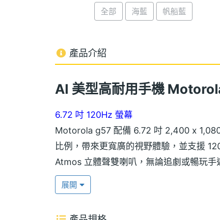
全部
海藍
帆船藍
產品介紹
AI 美型高耐用手機 Motorola
6.72 吋 120Hz 螢幕
Motorola g57 配備 6.72 吋 2,400 x
比例，帶來更寬廣的視野體驗，並支援 120
Atmos 立體聲雙喇叭，無論追劇或暢
亮度顯示模式，即使在戶外強光環境下，
展開
Pantone 機身配色
產品規格