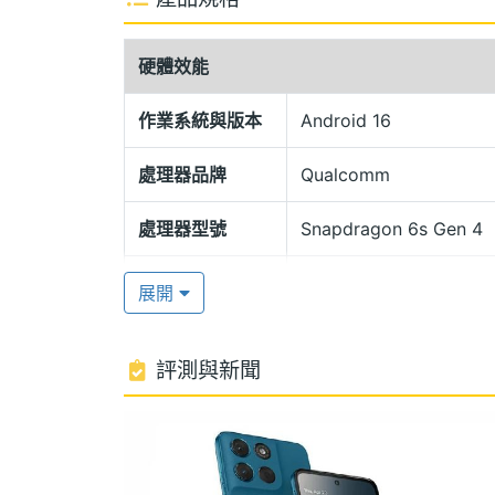
Motorola g57 正面覆蓋康寧大猩猩玻璃
等級，並通過 MIL-STD-810H 軍
硬體效能
飾面或是織布紋面，握持手感舒適細膩，也展現獨
藍與 Pantone Regatta 帆船藍兩款質
作業系統與版本
Android 16
處理器品牌
Qualcomm
高通 Snapdragon 6s Gen 4
Motorola g57 運行 Android 16 作業系
處理器型號
Snapdragon 6s Gen 4
處理器，內建 4GB RAM + 128GB ROM
處理器時脈
2.4+1.8 GHz
5.1、NFC 等功能；內建 5,200mAh 電池，
展開
處理器核心數
8
5,000 萬畫素主鏡頭
評測與新聞
圖形處理器
Adreno 710
Motorola g57 後置 5,000 萬畫素主鏡
600 感光元件，支援 PDAF 相位對焦技
RAM記憶體
4 GB
度、色彩自然且層次豐富的人像作品；同