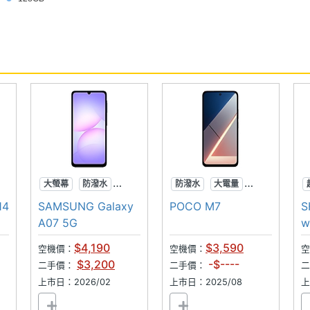
大螢幕
防潑水
防潑水
大電量
6千大電量
可插記憶卡
14
SAMSUNG Galaxy
POCO M7
S
A07 5G
w
$4,190
$3,590
空機價：
空機價：
空
$3,200
-$----
二手價：
二手價：
上市日：2026/02
上市日：2025/08
上