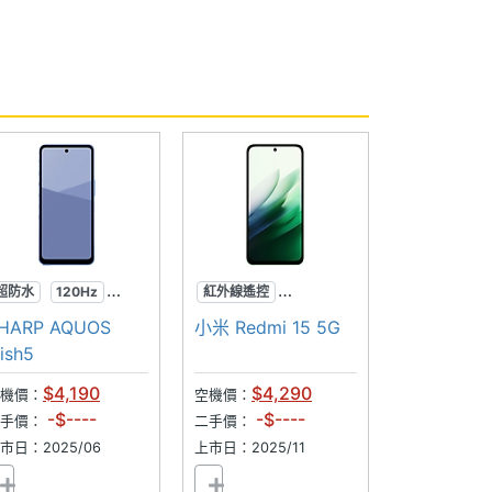
超防水
120Hz
紅外線遙控
安全警報
可插記憶卡
HARP AQUOS
小米 Redmi 15 5G
7千大電量
ish5
$4,190
$4,290
機價：
空機價：
-$----
-$----
二手價：
二手價：
市日：2025/06
上市日：2025/11