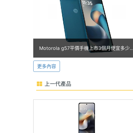
ROM儲存空間
128 GB
精彩瞬間。前置則搭載 800 萬畫素自
用同樣便利。
電池容量
5200 mAh
顯示螢幕
主螢幕尺寸
6.72 inch
Motorola g57平價手機上市3個月便宜多少
Motorola g57 功能特色
錢！通路最低價格一次看(2026.4)
主螢幕解析度
2400x1080 pixels
◎ Android 16 作業系統
更多內容
◎ 5G 上網、eSIM
主螢幕像素密度
392 ppi
◎ 6.72 吋 2,400 x 1,080pixels 解析
上一代產品
主螢幕材質
LCD
◎ Qualcomm Snapdragon 6s Gen 
◎ 4GB RAM / 128GB ROM
主螢幕耐用性
Gorilla Glass 7i
◎ IP64 防塵防水等級
主螢幕更新率
120 Hz
◎ 後置 5,000 萬畫素主鏡頭 + 800 萬
◎ 前置 800 萬畫素自拍鏡頭