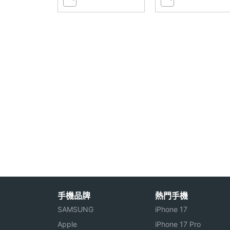
VoLTE
Yes
SIM Card類型
nano-SIM
SIM1
2G, 3G, 4G, 5G
連接與應用
Wi-Fi
Wi-Fi 5
IEEE 802.11傳輸
a, ac, b, g, n, n(2.4GH
速度
NFC
Yes
手機品牌
熱門手機
藍牙
Yes
SAMSUNG
iPhone 17
Apple
iPhone 17 Pro