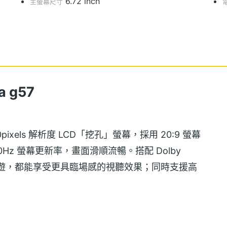
6.72 inch
主螢幕尺寸
 g57
 1,080pixels 解析度 LCD「挖孔」螢幕，採用 20:9 螢幕
Hz 螢幕更新率，畫面滑順流暢。搭配 Dolby
玩手遊，都能享受更具臨場感的視聽效果；同時支援高
畫面依然清晰銳利。