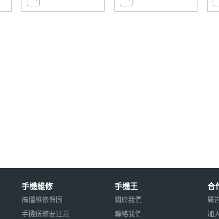
z), n(5GHz)
手機維修
手機王
合
搞懂維修保固
關於我們
廣
手機送修要注意
聯絡我們
加