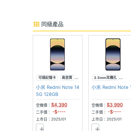
第二主相機感光
CMOS
元件
同級產品
第二主相機光圈F
2.2
前相機畫素
800 萬畫素
前相機感光元件
CMOS
前相機光圈F
2.2
可插記憶卡
高音質
3.5mm耳機孔
通訊與網路
1億畫素
可插記憶卡
1億畫素
小米 Redmi Note 14
小米 Redmi Note 
5G 128GB
5G NR頻段
Sub-6
$4,390
$3,990
空機價：
空機價：
-$----
-$----
5G組網方式
NSA
二手價：
二手價：
上市日：2025/01
上市日：2025/01
4G LTE
Yes