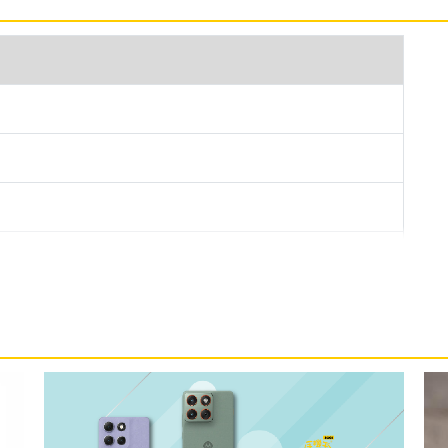
 7i，大幅提升抗摔防護力，同時支援 IP64 防塵防水
規測試，日常使用更加安心。機身背蓋採用柔軟的純素皮革
特個人風格，並提供 Pantone Corsair 海
感配色可選。
統，搭載 Qualcomm Snapdragon 6s Gen 4 八核心
，提供 5G 單卡上網、eSIM，具備 Wi-Fi 5、藍牙
支援 30W TurboPower 快充。
頭 + 800 萬畫素超廣角鏡頭，主相機採用 Sony LYTIA
術，結合 AI 影像演算法與人像模式，能拍出高解析
時內建自動夜景模式與笑臉捕捉功能，輕鬆記錄每個