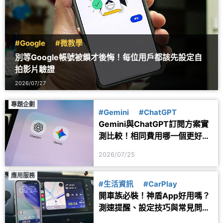
#Google
#微教學
別等Google帳號被鎖才後悔！每位用戶都該先設定自
拍影片驗證
2026/07/27
專題企劃
#Gemini
#ChatGPT
Gemini與ChatGPT訂閱方案實
測比較！相同費用哪一個更好
用？
2026/07/25
應用服務
#生活資訊
#CarPlay
開車族必裝！神盾App好用嗎？
測速提醒、設定技巧與常見問題
一次看