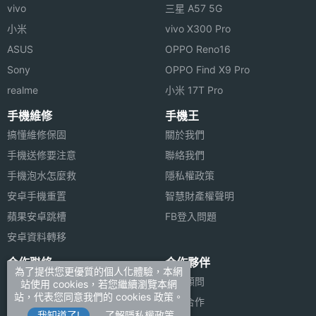
vivo
三星 A57 5G
小米
vivo X300 Pro
ASUS
OPPO Reno16
Sony
OPPO Find X9 Pro
realme
小米 17T Pro
手機維修
手機王
搞懂維修保固
關於我們
手機送修要注意
聯絡我們
手機泡水怎麼救
隱私權政策
安卓手機重置
智慧財產權聲明
蘋果安卓跳槽
FB登入問題
安卓資料轉移
合作聯絡
合作夥伴
為了提供您更優質的個人化體驗，本網
廣告刊登
法律顧問
站使用 cookies，若您繼續瀏覽本網
站，代表您同意我們的 cookies 政策。
加入商店報價
媒體合作
我知道了!
了解隱私權政策