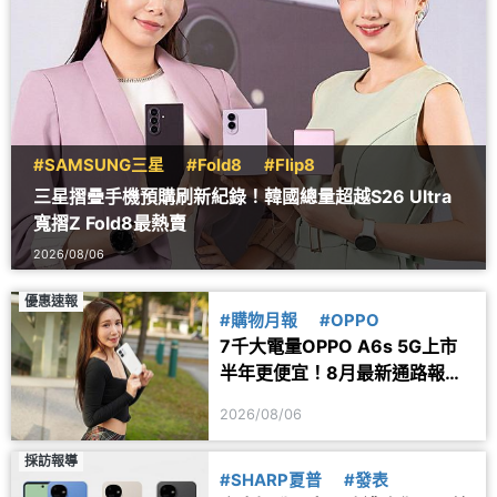
#SAMSUNG三星
#Fold8
#Flip8
三星摺疊手機預購刷新紀錄！韓國總量超越S26 Ultra
寬摺Z Fold8最熱賣
2026/08/06
優惠速報
#購物月報
#OPPO
7千大電量OPPO A6s 5G上市
半年更便宜！8月最新通路報價
一次看
2026/08/06
採訪報導
#SHARP夏普
#發表