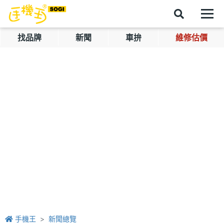
找品牌
新聞
車拚
維修估價
手機王
新聞總覽