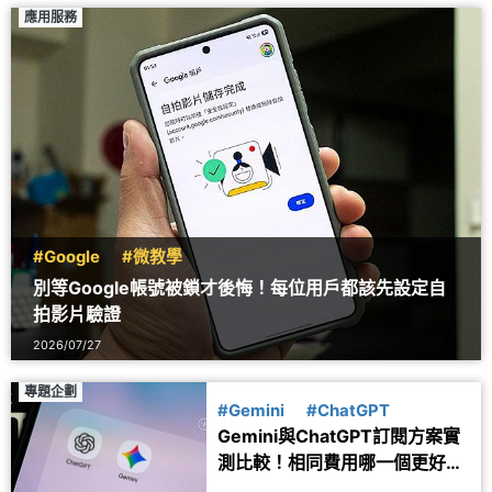
應用服務
#Google
#微教學
別等Google帳號被鎖才後悔！每位用戶都該先設定自
拍影片驗證
2026/07/27
專題企劃
#Gemini
#ChatGPT
Gemini與ChatGPT訂閱方案實
測比較！相同費用哪一個更好
用？