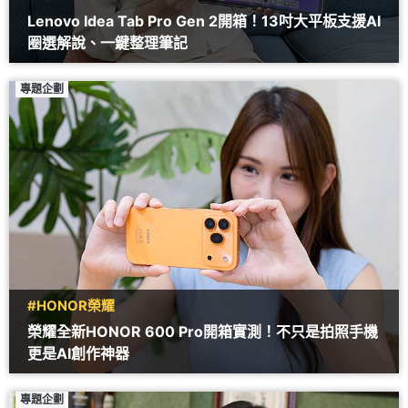
Lenovo Idea Tab Pro Gen 2開箱！13吋大平板支援AI
圈選解說、一鍵整理筆記
專題企劃
#HONOR榮耀
榮耀全新HONOR 600 Pro開箱實測！不只是拍照手機
更是AI創作神器
專題企劃