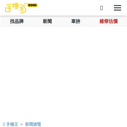
找品牌
新聞
車拚
維修估價
手機王
新聞總覽