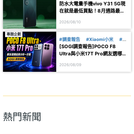
防水大電量手機vivo Y31 5G現
在就是最低買點！8月通路最新
價格一次看
2026/08/10
專題企劃
#調查報告
#Xiaomi小米
#小
[SOGI調查報告]POCO F8
米17T
#POCO
#F8
Ultra與小米17T Pro網友選哪
款？選購偏好分析一次看
2026/08/09
熱門新聞