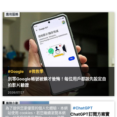
應用服務
#Google
#微教學
別等Google帳號被鎖才後悔！每位用戶都該先設定自
拍影片驗證
2026/07/27
專題企劃
為了提供您更優質的個人化體驗，本網
#Gemini
#ChatGPT
站使用 cookies，若您繼續瀏覽本網
Gemini與ChatGPT訂閱方案實