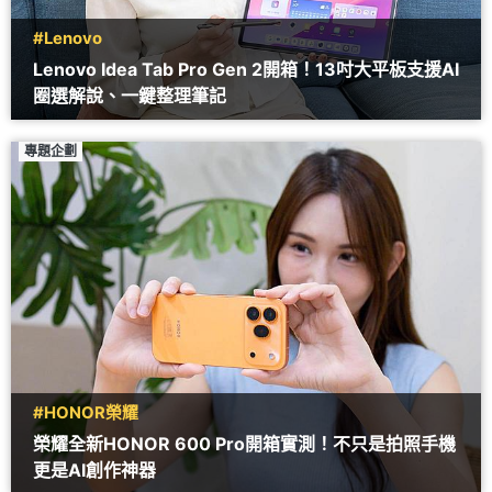
#Lenovo
Lenovo Idea Tab Pro Gen 2開箱！13吋大平板支援AI
圈選解說、一鍵整理筆記
專題企劃
#HONOR榮耀
榮耀全新HONOR 600 Pro開箱實測！不只是拍照手機
更是AI創作神器