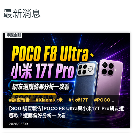
最新消息
專題企劃
#調查報告
#Xiaomi小米
#小米17T
#POCO
#F8
[SOGI調查報告]POCO F8 Ultra與小米17T Pro網友選
哪款？選購偏好分析一次看
2026/08/09