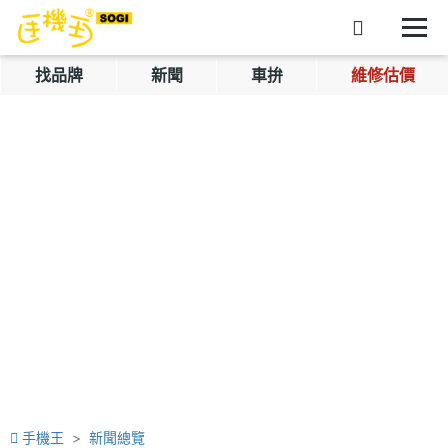
找品牌
新聞
車拚
維修估價
手機王
新聞總覽