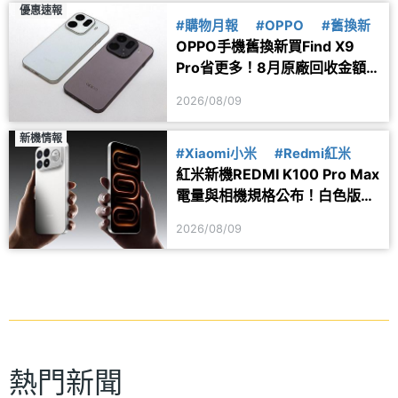
優惠速報
#購物月報
#OPPO
#舊換新
OPPO手機舊換新買Find X9
Pro省更多！8月原廠回收金額
一次看
2026/08/09
新機情報
#Xiaomi小米
#Redmi紅米
紅米新機REDMI K100 Pro Max
電量與相機規格公布！白色版本
亮相
2026/08/09
熱門新聞