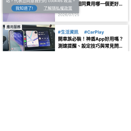
站，代表您同意我們的 cookies 政策。
測比較！相同費用哪一個更好
我知道了!
了解隱私權政策
用？
2026/07/25
應用服務
#生活資訊
#CarPlay
開車族必裝！神盾App好用嗎？
測速提醒、設定技巧與常見問題
一次看
2026/07/28
留言
登入後即可留言