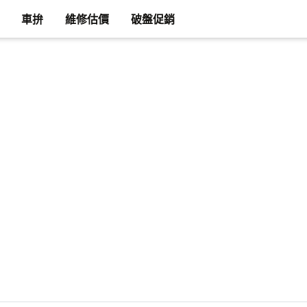
車拚
維修估價
破盤促銷