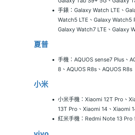
Galaxy Tab S9+ 5G、Galaxy Ta
手錶：Galaxy Watch LTE、Gala
Watch5 LTE、Galaxy Watch5
Galaxy Watch7 LTE、Galaxy W
夏普
手機：AQUOS sense7 Plus、A
8、AQUOS R8s、AQUOS R8s
小米
小米手機：Xiaomi 12T Pro、Xiaom
13T Pro、Xiaomi 14、Xiaomi 1
紅米手機：Redmi Note 13 Pro 5
vivo