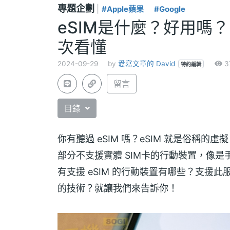
專題企劃
|
#Apple蘋果
#Google
eSIM是什麼？好用嗎
次看懂
2024-09-29
by
愛寫文章的 David
3
特約編輯
留言
目錄
你有聽過 eSIM 嗎？eSIM 就是俗稱的
部分不支援實體 SIM卡的行動裝置，像
有支援 eSIM 的行動裝置有哪些？支援
的技術？就讓我們來告訴你！