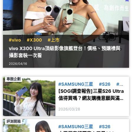
#vivo
#X300
#上市
vivo X300 Ultra頂級影像旗艦登台！價格、預購禮與
攝影套裝一次看
2026/04/16
專題企劃
#SAMSUNG三星
#S26
#調
[SOGI調查報告]三星S26 Ultra
查報告
值得買嗎？網友購機意願與滿意
度評價一次看
2026/03/28
評測開箱
#SAMSUNG三星
#S26