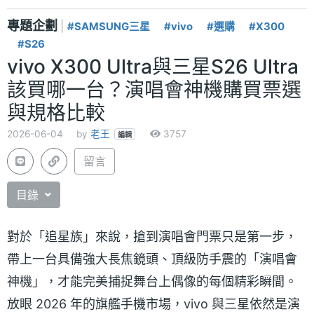
專題企劃
|
#SAMSUNG三星
#vivo
#選購
#X300
#S26
vivo X300 Ultra與三星S26 Ultra
該買哪一台？演唱會神機購買票選
與規格比較
2026-06-04
by
老王
3757
編輯
留言
目錄
對於「追星族」來說，搶到演唱會門票只是第一步，
帶上一台具備強大長焦鏡頭、頂級防手震的「演唱會
神機」，才能完美捕捉舞台上偶像的每個精彩瞬間。
放眼 2026 年的旗艦手機市場，vivo 與三星依然是演