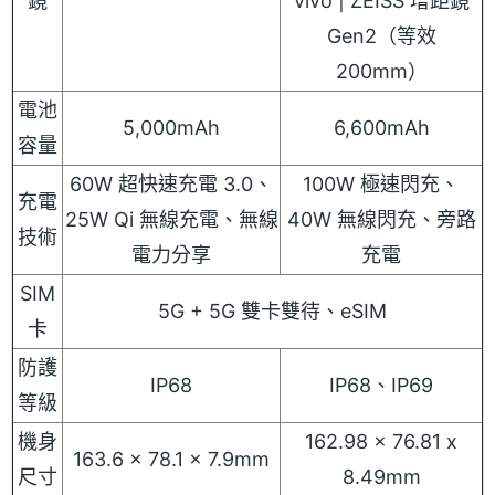
鏡
vivo | ZEISS 增距鏡
Gen2（等效
200mm）
電池
5,000mAh
6,600mAh
容量
60W 超快速充電 3.0、
100W 極速閃充、
充電
25W Qi 無線充電、無線
40W 無線閃充、旁路
技術
電力分享
充電
SIM
5G + 5G 雙卡雙待、eSIM
卡
防護
IP68
IP68、IP69
等級
機身
162.98 x 76.81 x
163.6 x 78.1 x 7.9mm
尺寸
8.49mm