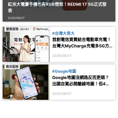
紅米大電量手機也有RGB燈效！REDMI 17 5G正式發
表
2026/08/07
優惠速報
#台灣大哥大
首創電信資費結合電動車充電！
台灣大MyCharge充電多5G方
案 2年最高省1.6萬
2026/08/07
應用服務
#Google地圖
Google地圖沒網路反而更順？
出國自駕必開離線地圖！但4項
功能仍會受限制
2026/08/07