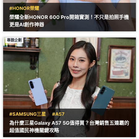
#HONOR榮耀
榮耀全新HONOR 600 Pro開箱實測！不只是拍照手機
更是AI創作神器
專題企劃
#SAMSUNG三星
#A57
為什麼三星Galaxy A57 5G值得買？台灣銷售五連霸的
超值國民神機關鍵攻略