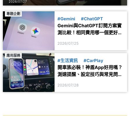
2026/07/27
專題企劃
#Gemini
#ChatGPT
Gemini與ChatGPT訂閱方案實
測比較！相同費用哪一個更好
用？
2026/07/25
應用服務
#生活資訊
#CarPlay
開車族必裝！神盾App好用嗎？
測速提醒、設定技巧與常見問題
一次看
2026/07/28