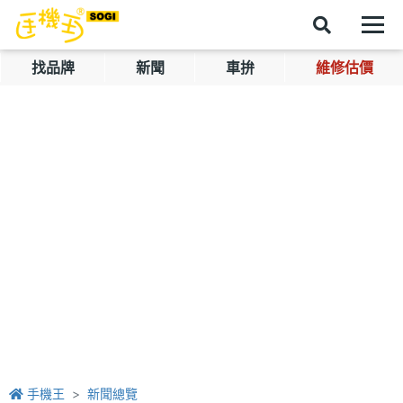
找品牌
新聞
車拚
維修估價
手機王
新聞總覽