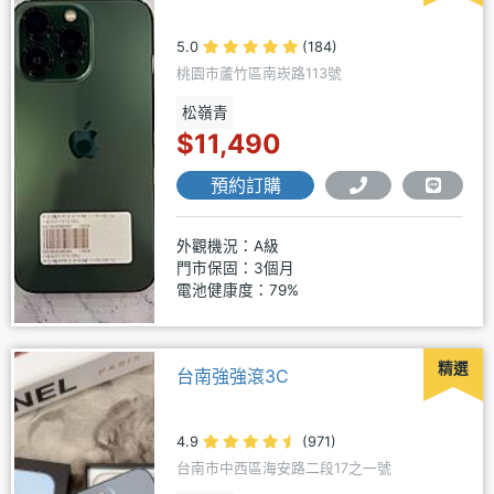
5.0
(184)
桃園市蘆竹區南崁路113號
松嶺青
$11,490
預約訂購
外觀機況：A級
門市保固：3個月
電池健康度：79%
精選
台南強強滾3C
4.9
(971)
台南市中西區海安路二段17之一號