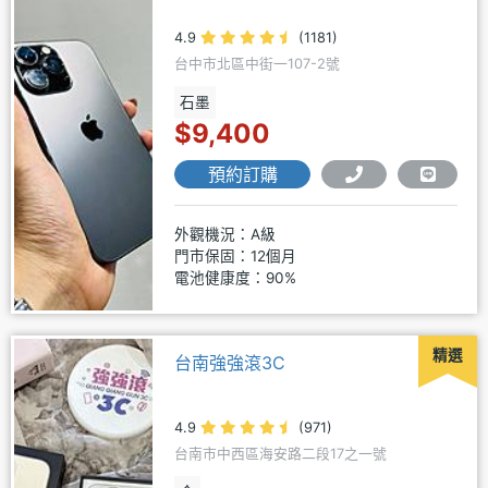
4.9
(1181)
台中市北區中街一107-2號
石墨
$9,400
預約訂購
外觀機況：A級
門市保固：12個月
電池健康度：90%
精選
台南強強滾3C
4.9
(971)
台南市中西區海安路二段17之一號