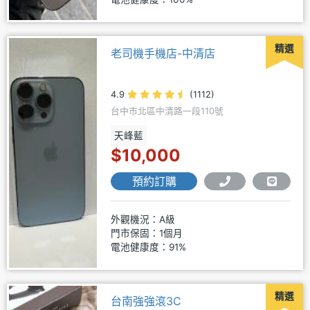
精選
老司機手機店-中清店
4.9
(1112)
台中市北區中清路一段110號
天峰藍
$10,000
預約訂購
外觀機況：A級
門市保固：1個月
電池健康度：91%
精選
台南強強滾3C