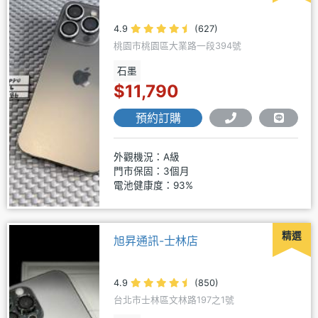
4.9
(627)
桃園市桃園區大業路一段394號
石墨
$11,790
預約訂購
外觀機況：A級
門市保固：3個月
電池健康度：93%
精選
旭昇通訊-士林店
4.9
(850)
台北市士林區文林路197之1號