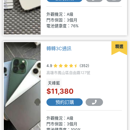
外觀機況：A級
門市保固：3個月
電池健康度：76%
精選
轉轉3C通訊
4.9
(352)
高雄市鳳山區自由路127號
天峰藍
$11,380
預約訂購
外觀機況：A級
門市保固：3個月
電池健康度：100%