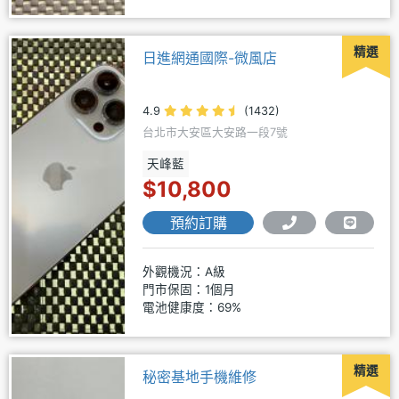
精選
日進網通國際-微風店
4.9
(1432)
台北市大安區大安路一段7號
天峰藍
$10,800
預約訂購
外觀機況：A級
門市保固：1個月
電池健康度：69%
精選
秘密基地手機維修