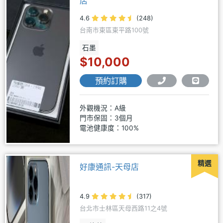
店
4.6
(248)
台南市東區東平路100號
石墨
$10,000
預約訂購
外觀機況：A級
門市保固：3個月
電池健康度：100%
精選
好康通訊-天母店
4.9
(317)
台北市士林區天母西路11之4號