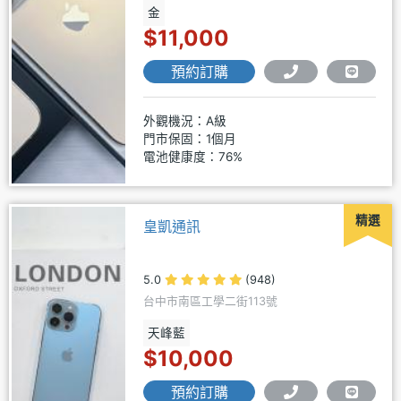
金
$11,000
預約訂購
外觀機況：A級
門市保固：1個月
電池健康度：76%
精選
皇凱通訊
5.0
(948)
台中市南區工學二街113號
天峰藍
$10,000
預約訂購