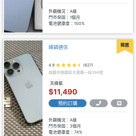
外觀機況：A級
門市保固：1個月
電池健康度：100%
精選
緯穎通信
4.9
(627)
桃園市桃園區大業路一段394號
天峰藍
$11,490
預約訂購
外觀機況：A級
門市保固：3個月
電池健康度：74%