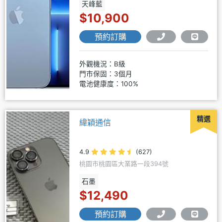
天峰藍
$10,900
預約訂購
外觀機況：B級
門市保固：3個月
電池健康度：100%
精選
緯穎通信
4.9
(627)
桃園市桃園區大業路一段394號
石墨
$12,490
預約訂購