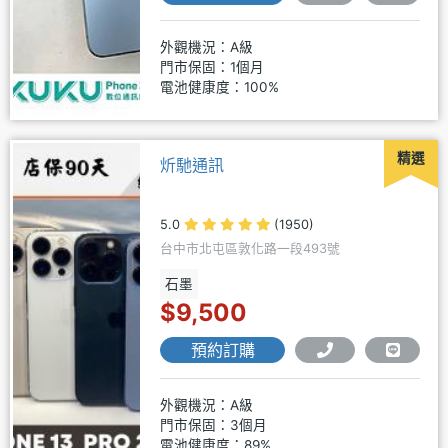
外觀機況：A級
門市保固：1個月
電池健康度：100%
精選
炘馳通訊
5.0
(1950)
台中市北屯區敦化路一段493號
石墨
$9,500
預約訂購
外觀機況：A級
門市保固：3個月
電池健康度：89%