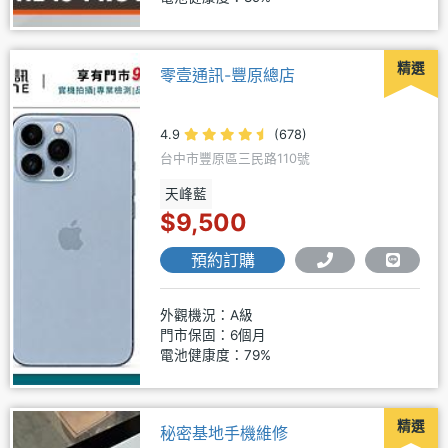
精選
零壹通訊-豐原總店
4.9
(678)
台中市豐原區三民路110號
天峰藍
$9,500
預約訂購
外觀機況：A級
門市保固：6個月
電池健康度：79%
精選
秘密基地手機維修