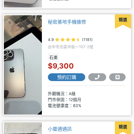
精選
秘密基地手機維修
4.9
(1181)
台中市北區中街一107-2號
石墨
$9,300
預約訂購
外觀機況：A級
門市保固：12個月
電池健康度：83%
精選
小靈通通訊