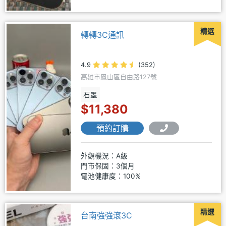
精選
轉轉3C通訊
4.9
(352)
高雄市鳳山區自由路127號
石墨
$11,380
預約訂購
外觀機況：A級
門市保固：3個月
電池健康度：100%
精選
台南強強滾3C