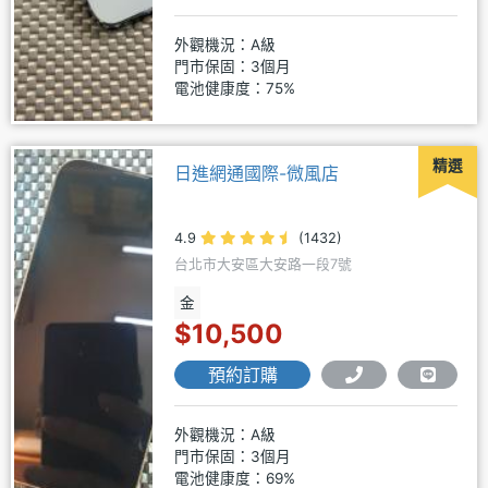
外觀機況：A級
門市保固：3個月
電池健康度：75%
精選
日進網通國際-微風店
4.9
(1432)
台北市大安區大安路一段7號
金
$10,500
預約訂購
外觀機況：A級
門市保固：3個月
電池健康度：69%