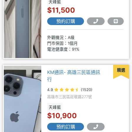
天峰藍
$11,500
預約訂購
外觀機況：A級
門市保固：1個月
電池健康度：91%
精選
KM通訊- 高雄三民區通訊
行
4.9
(1520)
高雄市三民區莊敬路277號
天峰藍
$10,900
預約訂購