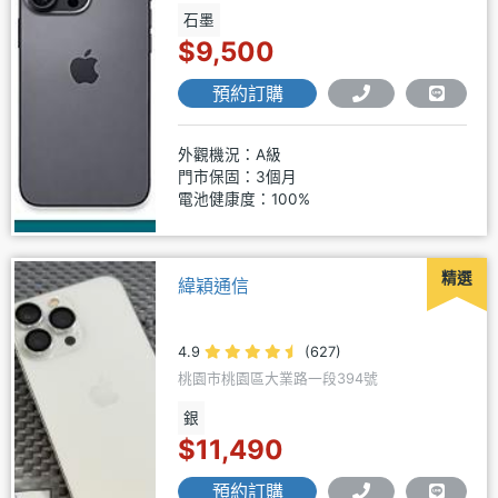
石墨
$9,500
預約訂購
外觀機況：A級
門市保固：3個月
電池健康度：100%
精選
緯穎通信
4.9
(627)
桃園市桃園區大業路一段394號
銀
$11,490
預約訂購