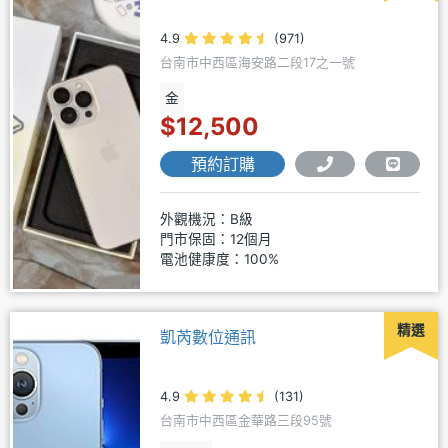
4.9
(971)
台南市中西區海安路二段17之一號
金
$12,500
預約訂購
外觀機況：B級
門市保固：12個月
電池健康度：100%
精選
凱芮數位通訊
4.9
(131)
台南市中西區金華路三段95號