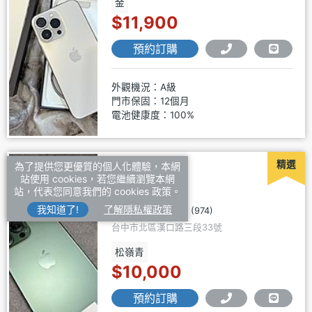
金
$11,900
預約訂購
外觀機況：A級
門市保固：12個月
電池健康度：100%
精選
為了提供您更優質的個人化體驗，本網
敬騰通訊
站使用 cookies，若您繼續瀏覽本網
站，代表您同意我們的 cookies 政策。
我知道了!
了解隱私權政策
4.9
(974)
台中市北區漢口路三段33號
松嶺青
$10,000
預約訂購