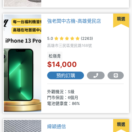
精選
強老闆中古機-高雄覺民店
5.0
(2263)
高雄市三民區覺民路168號
松嶺青
$14,000
預約訂購
外觀機況：S級
門市保固：6個月
電池健康度：86%
精選
緯穎通信