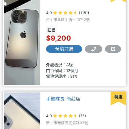
4.9
(1181)
台中市北區中街一107-2號
石墨
$9,200
預約訂購
外觀機況：A級
門市保固：12個月
電池健康度：81%
精選
手機隊長-新莊店
4.9
(76)
新北市新莊區民安路93號