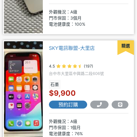
外觀機況：A級
門市保固：3個月
電池健康度：100%
精選
SKY電訊聯盟-大里店
4.5
(197)
台中市大里區中興路二段606號
石墨
$9,900
預約訂購
外觀機況：A級
門市保固：1個月
電池健康度：76%