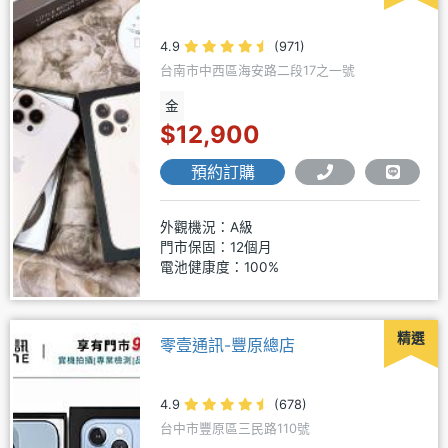
4.9
(971)
台南市中西區海安路二段17之一號
金
$12,900
預約訂購
外觀機況：A級
門市保固：12個月
電池健康度：100%
精選
零壹通訊-豐原總店
4.9
(678)
台中市豐原區三民路110號