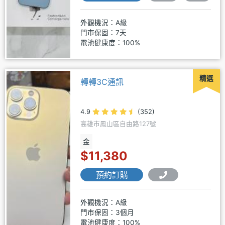
外觀機況：A級
門市保固：7天
電池健康度：100%
精選
轉轉3C通訊
4.9
(352)
高雄市鳳山區自由路127號
金
$11,380
預約訂購
外觀機況：A級
門市保固：3個月
電池健康度：100%