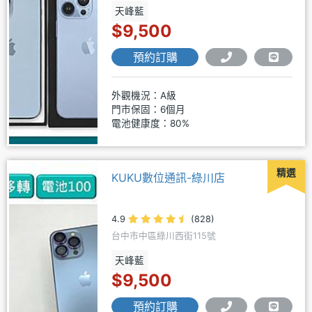
天峰藍
$9,500
預約訂購
外觀機況：A級
門市保固：6個月
電池健康度：80%
精選
KUKU數位通訊-綠川店
4.9
(828)
台中市中區綠川西街115號
天峰藍
$9,500
預約訂購