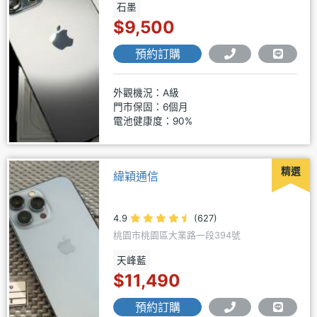
石墨
$9,500
預約訂購
外觀機況：A級
門市保固：6個月
電池健康度：90%
精選
緯穎通信
4.9
(627)
桃園市桃園區大業路一段394號
天峰藍
$11,490
預約訂購