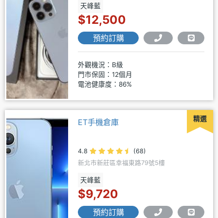
天峰藍
$12,500
預約訂購
外觀機況：B級
門市保固：12個月
電池健康度：86%
精選
ET手機倉庫
4.8
(68)
新北市新莊區幸福東路79號5樓
天峰藍
$9,720
預約訂購