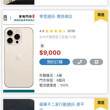
精選
零壹通訊-豐原總店
4.9
(678)
台中市豐原區三民路110號
金
$9,000
預約訂購
外觀機況：A級
門市保固：6個月
電池健康度：100%
精選
蘋果不二家行動通訊-東平