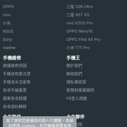
OPPO
三星 S26 Ultra
第三主
2.8
vivo
三星 A57 5G
相機光
小米
vivo X300 Pro
圈F
ASUS
OPPO Reno16
第三主
120 mm
Sony
OPPO Find X9 Pro
相機等
realme
小米 17T Pro
效焦距
手機維修
手機王
前相機
1200 萬畫素
搞懂維修保固
關於我們
畫素
手機送修要注意
聯絡我們
手機泡水怎麼救
隱私權政策
前相機
CMOS
安卓手機重置
智慧財產權聲明
感光元
蘋果安卓跳槽
FB登入問題
件
安卓資料轉移
前相機
1.9
合作聯絡
合作夥伴
光圈F
為了提供您更優質的個人化體驗，本網
廣告刊登
法律顧問
站使用 cookies，若您繼續瀏覽本網