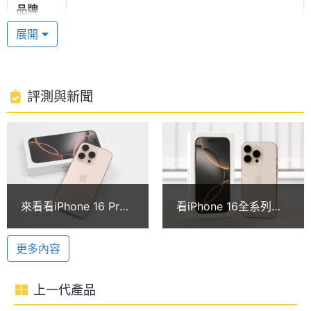
品牌
度加入最新的相機控制鍵，可以快速取用相機工具，
展開
方便調整曝光與景深功能。
處理器
A18 Pro Bionic
型號
A18 Pro 仿生晶片
ROM儲
1 TB
評測與新聞
Apple iPhone 16 Pro 1TB 搭載 A18 Pro 仿生晶片，
存空間
具備 16 核心神經網路引擎，擁有 6 核心 CPU (2 個效
顯示螢幕
能核心與 4 個節能核心) 及 6 核心 GPU，相較
iPhone 15 Pro 的 CPU 最高可提升 15% 速度、GPU
主螢幕
6.3 inch
尺寸
最高提升 20% 速度。支援 25W MagSafe 無線充電、
來看看iPhone 16 Pro
看iPhone 16全系列實
7.5W Qi 無線充電，以及最新 Qi2 無線充電最高可達
盒裝配件有什麼改變？
機顏色！超搶手i16 Pro
主螢幕
2622x1206 pixels
沙漠色鈦金屬新顏色開
沙漠色鈦金屬開箱搶先
15W 充電速度。
解析度
更多內容
箱
看
主螢幕
458 ppi
Apple Intelligence
上一代產品
像素密
Apple iPhone 16 Pro 1TB 將支援 Apple Intelligence