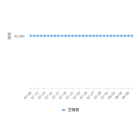
相機規格
主相機
4800 萬畫素
畫素
價格
42,990
Apple iPhone 16 Pro 1TB 功能特色
主相機
CMOS
感光元
◎ 5G 單卡上網（可搭配 eSIM 啟用 5G + 5G 雙卡雙
件
待）
◎ iOS 18 作業系統
主相機
1.78
光圈F
◎ 6.3 吋 2,622 x 1,206pixels 解析度超 Retina XDR
07-09
07-15
07-21
07-27
08-02
07-11
07-17
07-23
07-29
08-04
07-13
07-19
07-25
07-31
08-06
顯示器（OLED 螢幕）
主相機
24 mm
◎ A18 Pro 仿生晶片
等效焦
空機價
距
◎ 1TB ROM
◎ 前置 1,200 萬畫素原深感測相機
主相機
Yes
◎ 後置 4,800 畫素廣角鏡頭 + 4,800 萬畫素超廣角鏡
LED補