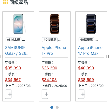
同級產品
光燈
頭 + 1,200 萬畫素 5 倍望遠鏡頭
◎ Wi-Fi 7、藍牙 5.3、VoLTE、第 2 代超寬頻晶片、
主相機
Yes
NFC 讀取模式
自動對
焦
◎ IP68 防水防塵（IEC 60529 標準，最深 6 公尺水
中待 30 分鐘）
主相機
Yes
eSIM上網
40倍變焦
40倍變焦
◎ 動作按鈕：靜音模式、相機、手電筒、捷徑等
光學防
智慧防窺
三鏡頭
三鏡頭
SAMSUNG
Apple iPhone
Apple iPhone
◎ 相機控制：曝光、景深、縮放、相機、風格、色調
手震
SPen
鋁金屬
鋁金屬
Galaxy S26
17 Pro
17 Pro Max
◎ Face ID 臉部辨識
Ultra
主相機
Yes
空機價：
空機價：
空機價：
◎ 採用 USB Type-C 連接埠 (USB 3；速度最高可達
UHD
$35,390
$36,290
$40,990
10Gb/s)，支援 DisplayPort
4K錄影
二手價：
二手價：
二手價：
$34,667
$34,108
$38,699
◎ 支援有線快速充電、25W MagSafe 無線充電、
第二主
4800 萬畫素
上市日：2026/03
上市日：2025/09
上市日：2025/09
7.5W Qi 無線充電、15W Qi2 無線充電
相機畫
素
※本文為 SOGI 手機王版權所有，未經授權不得轉載使用※