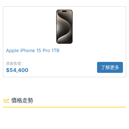
度
生成式 AI 應用，除了可以幫助撰寫優化文句、錄音轉
主螢幕
2000 nits
換逐字稿、生成圖像、清除相片背景物件等，同時也
最大亮
能搭配 Siri 實現更聰明智慧的助理應用。Apple
度
Intelligence 最初僅適用於美式英文，後續會陸續更新
主螢幕
OLED
支援的語言，部分語言包括中文在內，則是最快預計
材質
Apple iPhone 15 Pro 1TB
2025 年推出。
原廠售價：
主螢幕
超瓷晶盾
了解更多
$54,400
耐用性
5 倍光學變焦鏡頭
Apple iPhone 16 Pro 1TB 後置 4,800 萬畫素主鏡頭
主螢幕
120 Hz
+ 4,800 萬畫素超廣角鏡頭 + 1,200 萬畫素望遠鏡
更新率
價格走勢
頭，其中超廣角鏡頭不僅具備自動對焦也支援微距攝
影，搭配空間拍攝功能甚至可以簡單紀錄 3D 照片與
影片，並在 Apple Vision Pro 上盡情欣賞。望遠鏡頭
則是支援 5 倍光學變焦，最高可達 25 倍數位變焦。