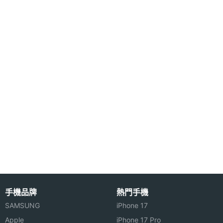
第二主
CMOS
相機感
光元件
第二主
2.2
相機光
圈F
第二主
13 mm
相機等
效焦距
第三主
1200 萬畫素
相機畫
素
手機品牌
熱門手機
第三主
CMOS
相機感
SAMSUNG
iPhone 17
光元件
Apple
iPhone 17 Pro