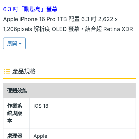
6.3 吋「動態島」螢幕
Apple iPhone 16 Pro 1TB 配置 6.3 吋 2,622 x
1,206pixels 解析度 OLED 螢幕，結合超 Retina XDR
顯示器，支援最高 2,000nits 螢幕峰值亮度，以及最
展開
低 1nit 螢幕亮度；具備 ProMotion 技術，支援最高達
120Hz 自動適應更新頻率。配備「動態島」挖孔螢幕
設計，不僅整合前鏡頭與 FaceID 功能，可提供豐富
產品規格
的顯示通知，方便快速查看手機的即時動態。
硬體效能
相機控制鍵
作業系
iOS 18
Apple iPhone 16 Pro 1TB 採用 5 級鈦金屬機身設
統與版
計，正面維持超瓷晶盾面板配置，達到 IEC 60529 標
本
準的 IP68 防塵防水等級，可在最深達 6 公尺水中待
處理器
Apple
最長 30 分鐘的時間。機身除了保留動作按鈕外，也首