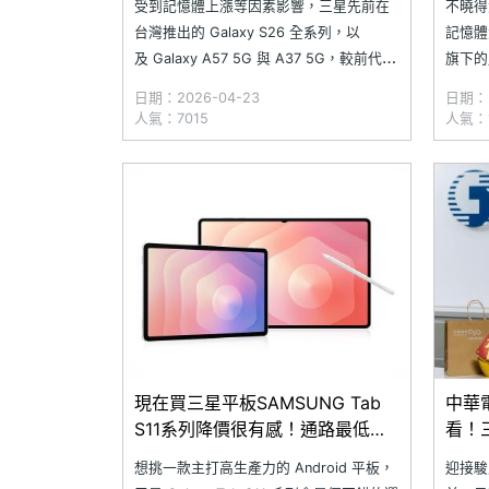
受到記憶體上漲等因素影響，三星先前在
不曉得
台灣推出的 Galaxy S26 全系列，以
記憶體
及 Galaxy A57 5G 與 A37 5G，較前代有
旗下的
明顯價格調漲，而三星商城近期也悄悄調
Galax
日期：2026-04-23
日期：2
漲摺疊手機與平板電腦的價格，其中又以
列平板
人氣：7015
人氣：1
平板漲幅最多。以 2025 年 9 月上市的
幅，趁
正是購買 
現在買三星平板SAMSUNG Tab
中華
S11系列降價很有感！通路最低價
看！三
格一次看(2026.1)
最低
想挑一款主打高生產力的 Android 平板，
迎接駿