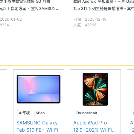
要申辦中華電信精采 5G 月繳
驗的 Android 平板電腦，三星 Gala
9 元以上指定方案，包括 SAMSUNG
Tab S11 系列無疑是理想選擇。其
y A56、Galaxy Tab S11 與 Google
Galaxy Tab S11 Ultra 除了擁有 1
026-01-02
日期：2025-12-19
l 10 最低 0 元就能帶回家。申辦精采
大螢幕，搭配聯發科天璣 9400+ 
724
人氣：46796
贈點方案指定資費，最高可享 Hami
勝任日常操作與大型遊戲體驗，甚
盒裝隨附的 S Pen
AI平板
SPen
Thunderbolt
大螢幕
miniLED
M1晶片
SAMSUNG Galaxy
Apple iPad Pro
A
Tab S10 FE+ Wi-Fi
12.9 (2021) Wi-Fi
(