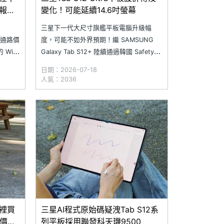
報價
變化！可能延續14.6吋螢幕
三星下一代大尺寸旗艦平板電腦升級幅
列的通路價
度，可能不如外界預期！繼 SAMSUNG
 Wi-
Galaxy Tab S12+ 陸續通過韓國 Safety
 6 月
Korea 與印度 BIS 認證後，近日網路又流
日期：2026-07-18
漲價前的
出 Galaxy Tab S12 Ultra 的機身模擬圖、
人氣：2036
11 系
尺寸數據，以及疑似實機照。從目前曝光
的資訊來看，新機外觀
這裡買
三星AI程式原始碼疑洩Tab S12系
價格
列平板採用聯發科天璣9500