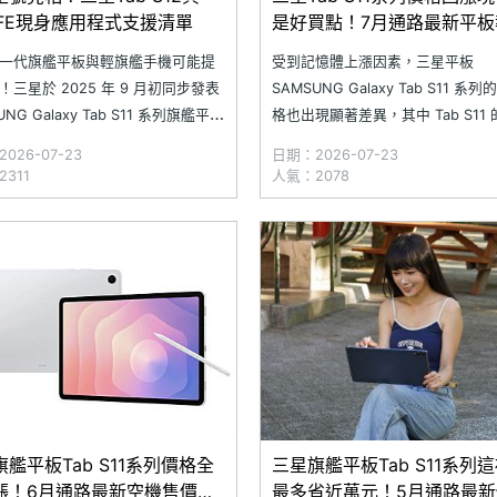
6 FE現身應用程式支援清單
是好買點！7月通路最新平板
一次看
一代旗艦平板與輕旗艦手機可能提
受到記憶體上漲因素，三星平板
！三星於 2025 年 9 月初同步發表
SAMSUNG Galaxy Tab S11 系
UNG Galaxy Tab S11 系列旗艦平板
格也出現顯著差異，其中 Tab S11 的
laxy S25 FE 輕旗艦手機。近日，
Fi 版本最低價為 23,190 元，雖然比
026-07-23
日期：2026-07-23
gle 應用程式的產品清單中，已出現
價格還要便宜 1,000 元，但對比
311
人氣：2078
NG Galaxy Tab S12 系列與 Galax
價差實在縮水很多。儘管目前 Tab S
列的整體價格都比原價
艦平板Tab S11系列價格全
三星旗艦平板Tab S11系列
漲！6月通路最新空機售價一
最多省近萬元！5月通路最新