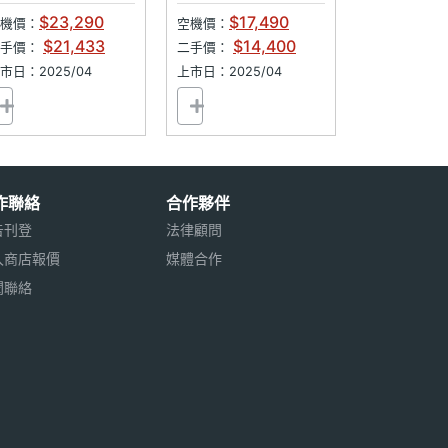
$23,290
$17,490
機價：
空機價：
$21,433
$14,400
二手價：
二手價：
市日：2025/04
上市日：2025/04
作聯絡
合作夥伴
告刊登
法律顧問
入商店報價
媒體合作
聞聯絡