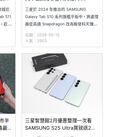
商城近
三星於 2024 年推出的 SAMSUNG
b S11
Galaxy Tab S10 系列旗艦平板中，將處理
元。趁通
器從高通 Snapdragon 改為聯發科天璣，
入手
並採用天璣 9300+；而下一代 Galaxy
日期：2026-05-15
除了超大
Tab S11 系列也延續這樣的策略，搭載天
人氣：2903
驗。根
璣 9400+。最新消息則顯示，尚未發表的
SAMSUNG Ga
上市半
三星智慧館2月優惠整理一次看
通路最低
SAMSUNG S25 Ultra買就送2千5
再抽8888回饋金