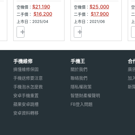
128GB
$21,190
$25,000
空機價：
空機價：
空
$16,200
$17,900
二手價：
二手價：
上市日：2025/04
上市日：2021/06
上
手機維修
手機王
合
搞懂維修保固
關於我們
廣
手機送修要注意
聯絡我們
加
手機泡水怎麼救
隱私權政策
新
安卓手機重置
智慧財產權聲明
蘋果安卓跳槽
FB登入問題
安卓資料轉移