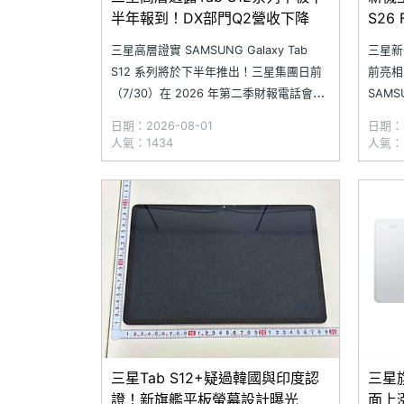
半年報到！DX部門Q2營收下降
S2
三星高層證實 SAMSUNG Galaxy Tab
三星新
S12 系列將於下半年推出！三星集團日前
前亮相
（7/30）在 2026 年第二季財報電話會議
SAMS
中，公布各事業部門的營運表現。其中，
與 Ga
日期：2026-08-01
日期：2
負責行動裝置業務的 DX 部門副總裁
Goo
人氣：1434
人氣：2
Daniel Araujo，在回應近期記憶體市場波
SAMSU
動對營運帶來的影響時，首度公開提及尚
未
三星Tab S12+疑過韓國與印度認
三星旗
證！新旗艦平板螢幕設計曝光
面上