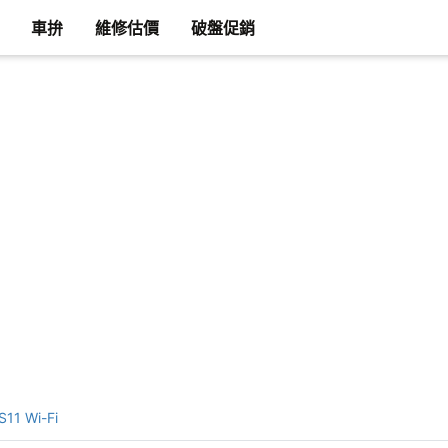
車拚
維修估價
破盤促銷
11 Wi-Fi