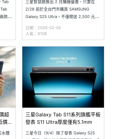
 Tab
三星智慧館推出 2 月購機優惠，只要在
Tab
2/28 前於全台門市購買 SAMSUNG
a，兩款除
Galaxy S25 Ultra，不僅贈送 2,500 元優
Hz 的
惠金，加碼再享投保 Samsung Care+ 首
日期：2026-02-05
手寫筆，
月保費優惠，以及登錄抽 8,888 元的
人氣：8158
Samsung Wallet 悠遊卡加值金回饋。另
外，活動期間購
降價超
三星Galaxy Tab S11系列旗艦平板
最低價格
發表 S11 Ultra厚度僅有5.1mm
防水體
三星今日（9/4）除了發表 Galaxy S25