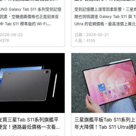
一次看
UNG Galaxy Tab S11 系列受到記憶
受到記憶體上漲等因素影響，三星
因素，空機通路價格也正是迎來反
期也悄悄調漲 Galaxy Tab S11 與 Ta
 Tab S11 標準版的 Wi-Fi
Ultra 的官網價格，最高漲價上萬
/128GB) 最低價 24,190 元、5G
路價格尚未全面反映前，現在正是
026-06-22
日期：2026-05-21
B/128GB) 29,890 元，兩款皆比 5
Galaxy Tab S11 系列的好時機，
378
人氣：4155
4,000 元與 5,500 元，
螢幕外，還具備旗艦效能與防水體
據 SOGI 合作報價店家 20
買三星Tab S11系列旗艦平
三星旗艦平板Tab S11系列
便宜！通路最低價格一次看
年大降價！Tab S11 Ultra
6.4)
價格一次看(2026.3)