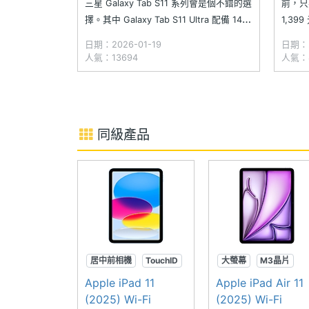
三星 Galaxy Tab S11 系列會是個不錯的選
前，只
擇。其中 Galaxy Tab S11 Ultra 配備 14.6
1,39
吋超大螢幕，結合聯發科天璣 9400+ 處理
Galax
日期：2026-01-19
日期：2
器與盒裝隨附的 S Pen 手寫筆，不僅創作
Pixe
人氣：13694
人氣：8
與筆記更順手，還加入多項 Galaxy AI
5G 
Po
同級產品
居中前相機
TouchID
大螢幕
M3晶片
A16晶片
Apple iPad 11
Apple iPad Air 11
(2025) Wi-Fi
(2025) Wi-Fi