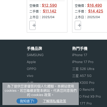
$12,590
$16,490
空機價：
空機價：
$11,142
$14,425
二手價：
二手價：
上市日：2025/04
上市日：2025/04
手機品牌
熱門手機
SAMSUNG
iPhone 17
Apple
iPhone 17 Pro
OPPO
三星 S26 Ultra
vivo
三星 A57 5G
小米
vivo X300 Pro
為了提供您更優質的個人化體驗，本網站使用
ASUS
OPPO Reno16
cookies，若您繼續瀏覽本網站，代表您同意我們
的 cookies 政策。
Sony
OPPO Find X9 Pro
我知道了!
了解隱私權政策
realme
小米 17T Pro