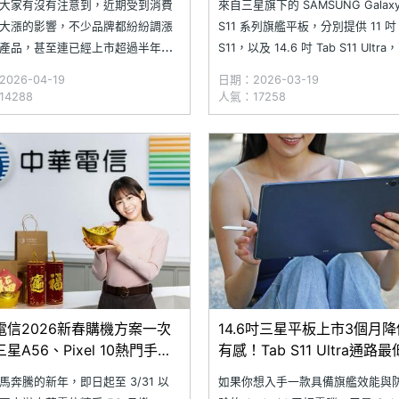
大家有沒有注意到，近期受到消費
來自三星旗下的 SAMSUNG Galaxy
大漲的影響，不少品牌都紛紛調漲
S11 系列旗艦平板，分別提供 11 吋 
產品，甚至連已經上市超過半年的
S11，以及 14.6 吋 Tab S11 Ultr
y Tab S11 與 Tab S11 Ultra 旗艦系
了備有 Dynamic AMOLED 2X 120
026-04-19
日期：2026-03-19
，在官網售價也有多達好幾千的漲
頂級螢幕，盒裝更有隨附 S Pen 
4288
人氣：17258
著現下通路實際受到影響前，現在
方便隨時進行文書作業。根據 SO
Galaxy Tab S11
電信2026新春購機方案一次
14.6吋三星平板上市3個月
星A56、Pixel 10熱門手機
有感！Tab S11 Ultra通路
0元
一次看(2025.12)
馬奔騰的新年，即日起至 3/31 以
如果你想入手一款具備旗艦效能與