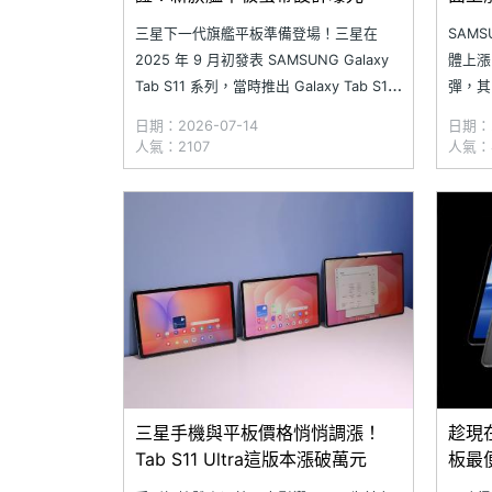
次看
三星下一代旗艦平板準備登場！三星在
SAMS
2025 年 9 月初發表 SAMSUNG Galaxy
體上漲
Tab S11 系列，當時推出 Galaxy Tab S11
彈，其中
與 Galaxy Tab S11 Ultra 等機型。然而，
(12GB
日期：2026-07-14
日期：2
韓國產品安全認證機構 Safety Korea 與印
(12G
人氣：2107
人氣：4
度 BIS 等認證資料庫近日陸續
月大漲 
三星手機與平板價格悄悄調漲！
趁現在
Tab S11 Ultra這版本漲破萬元
板最
(202