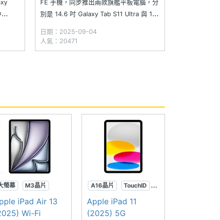
xy
FE 手機，同步推出兩款旗艦平板電腦，分
中
別是 14.6 吋 Galaxy Tab S11 Ultra 與 11
4.6 吋超
吋 Galaxy Tab S11，除了採用 One UI 8，
日期：2025-09-04
更能輕鬆
帶來最新的 Galaxy AI、重新設計的 S
人氣：20471
至利用
Pen，
大螢幕
M3晶片
A16晶片
TouchID
居中前相機
pple iPad Air 13
Apple iPad 11
2025) Wi-Fi
(2025) 5G