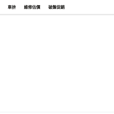
車拚
維修估價
破盤促銷