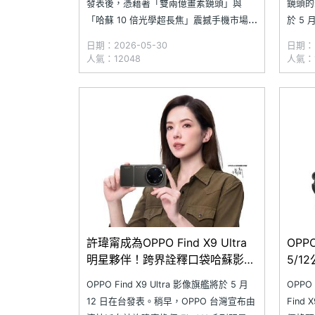
發表後，憑藉著「雙兩億畫素鏡頭」與
鏡頭的影
「哈蘇 10 倍光學超長焦」震撼手機市場。
於 5
為瞭解網友對於產品的滿意度，《SOGI 手
消費者
日期：2026-05-30
日期：2
機王》近日收集 314 位網友對於 Find X9
利落幕。
人氣：12048
人氣：1
Ultra 的購買意願與滿意度調查。結果顯
購期間以
示：雖然有超過半數網友對強悍的哈
佔整體
許瑋甯成為OPPO Find X9 Ultra
OPPO
明星夥伴！跨界詮釋口袋哈蘇影像
5/1
旗艦
OPPO Find X9 Ultra 影像旗艦將於 5 月
OPPO
12 日在台發表。稍早，OPPO 台灣宣布由
Find