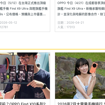
次看
艦發表
O 今日（5/12）在台灣正式推出頂級
OPPO 今日（4/21）在成都發表
手機 Find X9 Ultra 與輕旗艦手機
旗艦 Find X9 Ultra。新機承襲哈
d X9s，公布價格、預購與上市優惠，
計，並深化與哈蘇的影像合作，除
ind X9 Ultra 搭載雙 2 億畫素哈蘇
全球首款 5,000 萬畫素 10 倍光
026-05-12
日期：2026-04-21
備全球首款 5,000 萬畫素 10 倍
頭，並配備雙 2 億畫素鏡頭組合，
2781
人氣：17313
焦鏡頭；Find X9s 則鎖定輕度創作
高 8K 30fps 錄影。值得一提的是，
X9 Ultra 是 OPP
前？OPPO Find X10系列2
2026年7月大電量手機排行