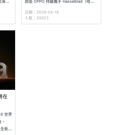
在台灣發
款由 OPPO 持續攜手 Hasselblad（哈
動預購活
蘇）打造的頂級影像旗艦，不僅預計在國
日期：2026-04-18
成預約
際市場推出，台灣市場亦有望上市。在
人氣：20923
OPPO Find X9 Ultra 發表前，網路上已有
流出不少傳聞，《SOG
艦將在
026 世界
後，
，全新旗