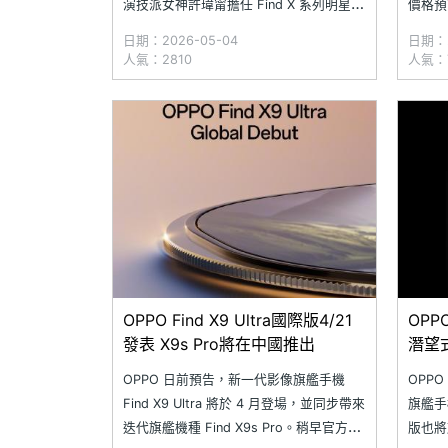
演技派女神許瑋甯擔任 Find X 系列明星夥
價格預計
伴。此次的跨界合作，不僅是 Find X 系列
艦生態
日期：2026-05-04
日期：2
在台灣市場的首度邀請明星夥伴，也是許
除了帶
人氣：2810
人氣：7
瑋甯首次與手機品牌深度合作。結合 Find
5,00
X 系列對專業影像追求不
將同步
OPPO Find X9 Ultra國際版4/21
OPPO
發表 X9s Pro將在中國推出
潛望
OPPO 日前預告，新一代影像旗艦手機
OPP
Find X9 Ultra 將於 4 月登場，並同步帶來
旗艦手機
迭代旗艦機種 Find X9s Pro。稍早官方進
版也將