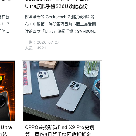
Ultra旗艦手機S26U效能霸榜
續在台
趁著全新的 Geekbench 7 測試軟體剛發
年 7
布，小編第一時間集齊目前市面上最受關
前仍在
注的四款「Ultra」旗艦手機：SAMSUNG
的手機多
Galaxy S26 Ultra、Xiaomi 17 Ultra、vivo
日期：2026-07-27
9 元至
X300 Ultra 與 OPPO Find X9 Ultra 進行
人氣：4921
電量的則
首發橫評跑分。 由
ltra
OPPO舊換新買Find X9 Pro更划
調查結果
算！原廠6月舊手機回收折抵金額