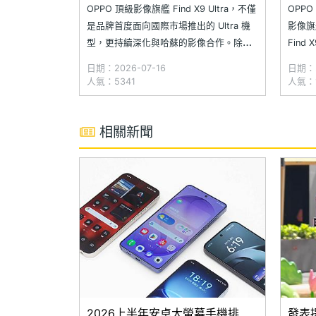
測
惠一
OPPO 頂級影像旗艦 Find X9 Ultra，不僅
OPP
是品牌首度面向國際市場推出的 Ultra 機
影像旗艦
型，更持續深化與哈蘇的影像合作。除了
Fin
搭載雙 2 億畫素哈蘇鏡頭，以及全球首款
其中 F
日期：2026-07-16
日期：2
5,000 萬畫素 10 倍光學長焦鏡頭，更進
鏡頭，配
人氣：5341
人氣：1
一步強化高倍率遠攝與全焦段創作表現；
光學長
此外，採用高通 Snapdragon 8
者，採
相關新聞
2026上半年安卓大螢幕手機排
發表提