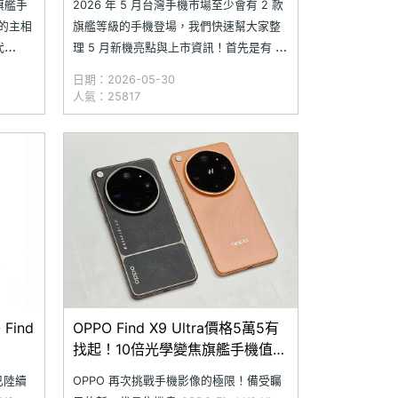
 旗艦手
2026 年 5 月台灣手機市場至少會有 2 款
成的主相
旗艦等級的手機登場，我們快速幫大家整
代
理 5 月新機亮點與上市資訊！首先是有 10
整影像規
倍光學變焦的頂級影像旗艦 OPPO Find
日期：2026-05-30
2 億畫
X9 Ultra，搭配 300mm 哈蘇專業增距
人氣：25817
頭；同
鏡，勢必將成為新一代的演唱會神機；另
款則是 OPPO Find X9s 輕旗
ind
OPPO Find X9 Ultra價格5萬5有
找起！10倍光學變焦旗艦手機值得
入手嗎？
前已陸續
OPPO 再次挑戰手機影像的極限！備受矚