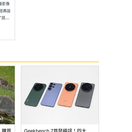
頂級影像
蘇經典設
了搭載
學長焦鏡
支援最
Find
！購買
Geekbench 7首發橫評！四大