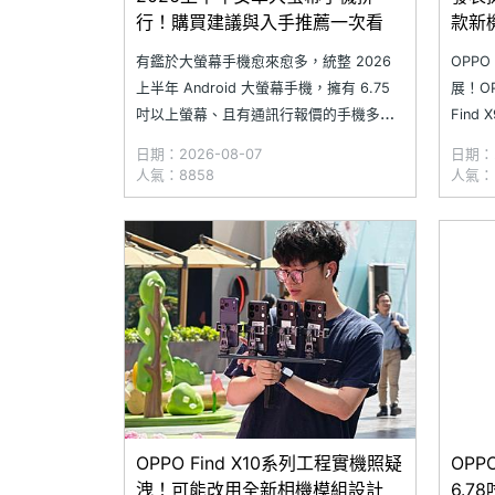
行！購買建議與入手推薦一次看
款新
有鑑於大螢幕手機愈來愈多，統整 2026
OPPO
上半年 Android 大螢幕手機，擁有 6.75
展！OP
吋以上螢幕、且有通訊行報價的手機多達
Find
20 台，其中價格範圍涵蓋 7,990 元至
歷年產
日期：2026-08-07
日期：2
54,990 元整個區間，而最大的螢幕尺寸是
也將於
人氣：8858
人氣：3
6.9 吋，合計共有 4 台，分別有旗艦系列
款疑似對
的 Xiaomi 17 Ultr
通
OPPO Find X10系列工程實機照疑
OPPO
洩！可能改用全新相機模組設計
6.