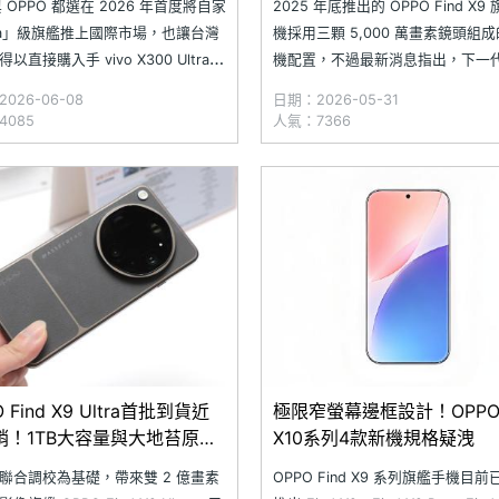
 與 OPPO 都選在 2026 年首度將自家
2025 年底推出的 OPPO Find X9
tra」級旗艦推上國際市場，也讓台灣
機採用三顆 5,000 萬畫素鏡頭組
以直接購入手 vivo X300 Ultra
機配置，不過最新消息指出，下一
PO Find X9 Ultra 這兩款旗艦攝影
OPPO Find X10 系列可能大幅調
026-06-08
日期：2026-05-31
不論是主打蔡司 2 億長焦的 X300
格，其中基礎款 Find X10 將改用 
4085
人氣：7366
a，或是擁有哈蘇 10 倍長焦的 Fin
素主鏡頭與 6,400 萬畫素長焦鏡
時，部分機型前鏡頭也有機會
 Find X9 Ultra首批到貨近
極限窄螢幕邊框設計！OPPO F
銷！1TB大容量與大地苔原預
X10系列4款新機規格疑洩
受歡迎
聯合調校為基礎，帶來雙 2 億畫素
OPPO Find X9 系列旗艦手機目