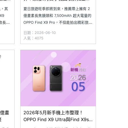
一次看
溫，其
夏日旅遊旺季即將到來，推薦帶上擁有 2
 X9
億畫素長焦鏡頭和 7,500mAh 超大電量的
兩款長焦
OPPO Find X9 Pro，不但能拍出精彩旅遊
球場啦
照片也不用擔心一下就沒電。不過換機前
日期：2026-06-10
 手機
可別忘了，記得先帶舊手機到 OPPO 官方
人氣：4075
vo
體驗店回收估價，就能直接折抵購機金
額，還有多款限時加碼機型可以選。小編
整理 202
2億畫
2026年5月新手機上市整理！
整
OPPO Find X9 Ultra與Find X9s
旗艦齊發