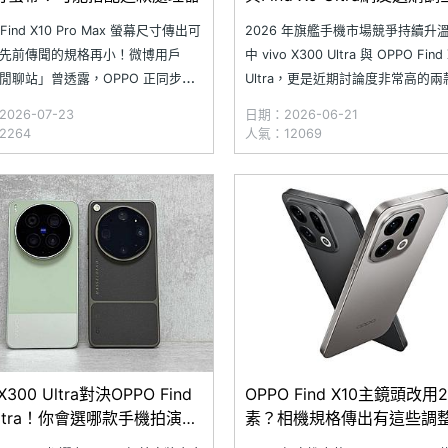
一次看
 Find X10 Pro Max 螢幕尺寸傳出可
2026 年旗艦手機市場競爭持續升
先前傳聞的規格再小！微博用戶
中 vivo X300 Ultra 與 OPPO Find
閒聊站」曾透露，OPPO 正同步開
Ultra，更是近期討論度非常高的
種不同尺寸的 Find X10 系列手機，
旗艦手機。如果為了拍攝演唱會、
026-07-23
日期：2026-06-21
大尺寸版本預計搭載 6.89 吋 2K 解
啦隊，消費者會選哪一台？《SOGI
2264
人氣：12069
幕，外界普遍認為就是 Find X10
王》針對網友進行調查，結果顯示 vi
Max。近日，前
X300 Ultra 以超過 5
 X300 Ultra對決OPPO Find
OPPO Find X10主鏡頭改用
Ultra！你會選哪款手機拍演唱
素？相機規格傳出有這些調
啦啦隊？