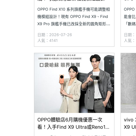
OPPO Find X10 系列旗艦手機可能調整相
OPPO
機模組設計！現有 OPPO Find X9、Find
能會比
X9 Pro 旗艦手機已改採全新的圓角矩形相
「數碼
機模組，只有 Find X9 Ultra 延續前幾代經
發 4 
日期：2026-07-26
日期：2
典的圓形相機設計。近日，網路流傳多張
其中最
人氣：4141
人氣：
疑似 OPPO 工作人員手持 Find X10 系列
析度螢
工程機的測
Pro 
OPPO體驗店6月購機優惠一次
vivo
看！入手Find X9 Ultra或Reno15
X9 
Pro Max還有這些折扣
會或