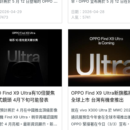
將於 5 月 12 日登場的 OPPO 旗
早，OPPO 宣布將於 5 月 12 日
新品發表會上揭曉。屆時，OPPO
表 Find X9 Ultra，即日起同步啟
026-04-29
日期：2026-04-28
來這款頂級影像旗艦手機外，主打
動。凡在 5 月 12 日 14:00 前完
473
人氣：5741
0 萬畫素哈蘇三鏡頭的 Find X9s 也
OPPO Find X9 Ultra，即可享有 2,
登台，並引進
 Find X9 Ultra有10倍變焦
OPPO Find X9 Ultra新旗
式鏡頭 4月下旬可能發表
全球上市 台灣有機會推出
O 預計將於 4 月在中國推出頂級影像
就在 vivo X300 Ultra 於 MWC 2
 Find X9 Ultra，稍早再確認國際
通訊展預告今年會在全球市場推出
於 4 月亮相。最新資訊顯示，新機
OPPO 緊接著在今日（3/3）宣布