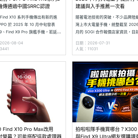
機傳通過中國SRRC認證
建議與入手推薦一次看
 Find X10 系列手機傳出有新的進
隨著電池技術的突破，不少品牌陸
PO 於 2025 年 10 月中旬發表
灣上市大電量手機，統整截至 2026 
 X9、Find X9 Pro 旗艦手機，若延續
月的 SOGI 合作報價店家資訊，目
品節奏，下一代 Find X10 系列預期
販售且擁有 7,000mAh 以上電量
026-08-04
日期：2026-07-31
 10 月左右登場。最新消息顯示，2
達 21 台，其中價格範圍涵蓋 4,69
441
人氣：11031
應 OPPO Find X10 系列的新機已
38,990 元整個區間，而擁有最大
是 iQOO Z11 的 9,020
 Find X10 Pro Max改用
拍啦啦隊手機買哪台？X300 U
78吋螢幕？可能搭配這款處理器
與Find X9 Ultra網友選購