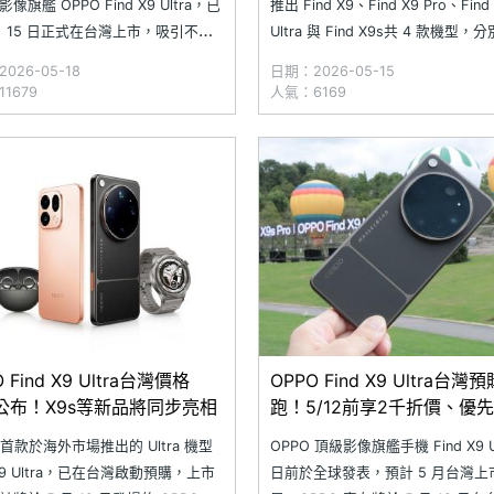
像旗艦 OPPO Find X9 Ultra，已
推出 Find X9、Find X9 Pro、Find
 月 15 日正式在台灣上市，吸引不少
Ultra 與 Find X9s共 4 款機型，
關注與選購，預購活動也在日前順
6.59 吋、6.78 吋、6.82 吋與 6.5
026-05-18
日期：2026-05-15
OPPO 表示，Find X9 Ultra 在預
幕。最新消息指出，OPPO 下一代
1679
人氣：6169
 16GB + 1TB 大容量最受歡迎，
機 Find X10 系列同樣至少
預購量高達七成
 Find X9 Ultra台灣價格
OPPO Find X9 Ultra台灣
2公布！X9s等新品將同步亮相
跑！5/12前享2千折價、優
 首款於海外市場推出的 Ultra 機型
OPPO 頂級影像旗艦手機 Find X9 Ul
 X9 Ultra，已在台灣啟動預購，上市
日前於全球發表，預計 5 月台灣上