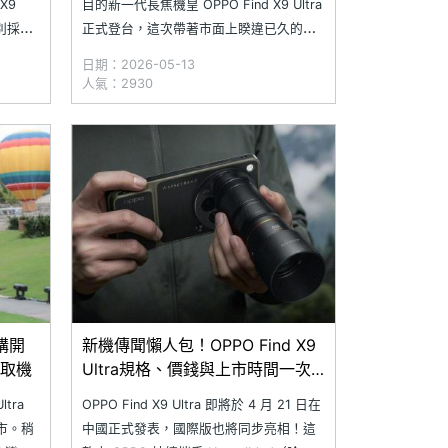
 X9
目的新一代長焦機皇 OPPO Find X9 Ultra
分別採用
正式登台，這次帶著市面上睽違已久的
9 吋螢
「10 倍光學變焦鏡頭」強勢回歸。結合頂
日期：2026-05-13
旗艦手
尖的哈蘇影像系統與破格的 7,050mAh 超
人氣：2930
大電池，Find X9 Ultra 開出 54,990 元起
的旗艦定價，預計於 5
預購開
新機傳聞懶人包！OPPO Find X9
先取機
Ultra規格、價錢與上市時間一次
看
tra
OPPO Find X9 Ultra 即將於 4 月 21 日在
市。稍
中國正式發表，國際版也將同步亮相！這