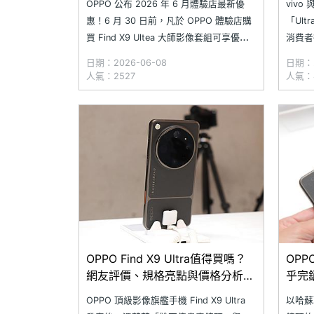
OPPO 公布 2026 年 6 月體驗店最新優
vivo
惠！6 月 30 日前，凡於 OPPO 體驗店購
「Ul
買 Find X9 Ultea 大師影像套組可享優惠
消費者得
價；選購 Find X9 Ultra 512GB 還有限量
與 OP
日期：2026-06-08
日期：2
好禮。此外，摺疊旗艦 Find N6、影像專
手機，
人氣：2527
人氣：
家 Find X9 系列（X9s / X9 Pro
Ultr
OPPO Find X9 Ultra值得買嗎？
OPPO
網友評價、規格亮點與價格分析調
乎完
查結果一次看
購最
OPPO 頂級影像旗艦手機 Find X9 Ultra
以哈蘇