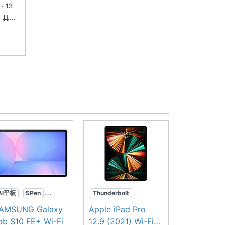
、13
，其中
器、
ture 低
d Pr
AI平板
SPen
Thunderbolt
大螢幕
miniLED
M1晶片
AMSUNG Galaxy
Apple iPad Pro
ab S10 FE+ Wi-Fi
12.9 (2021) Wi-Fi