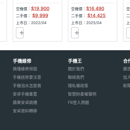
256GB
$19,900
$16,490
空機價：
空機價：
空
$9,999
$14,425
二手價：
二手價：
上市日：2022/04
上市日：2025/04
上
手機維修
手機王
合
搞懂維修保固
關於我們
廣
手機送修要注意
聯絡我們
加
手機泡水怎麼救
隱私權政策
新
安卓手機重置
智慧財產權聲明
蘋果安卓跳槽
FB登入問題
安卓資料轉移