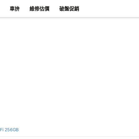
車拚
維修估價
破盤促銷
-Fi 256GB