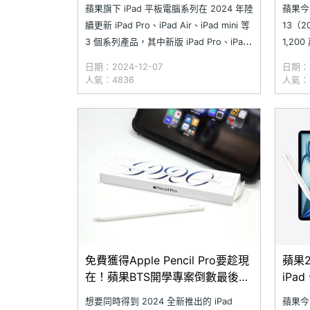
(2024
蘋果旗下 iPad 平板電腦系列在 2024 年陸
蘋果今年
續更新 iPad Pro、iPad Air、iPad mini 等
13（
3 個系列產品，其中新版 iPad Pro、iPad
1,20
Air 都推出 11 吋與 13 吋版本，而 2024
度的 1
日期：2024-12-07
日期：2
年版 iPad mini 則是更換處理器並提升儲
上獲得
人氣：4836
人氣：1
存容量。近日，科技部落客
書、遊
iPad
免費獲得Apple Pencil Pro要趁現
蘋果2
在！蘋果BTS開學專案倒數最後一
iPa
個月
想要同時得到 2024 全新推出的 iPad
蘋果今日