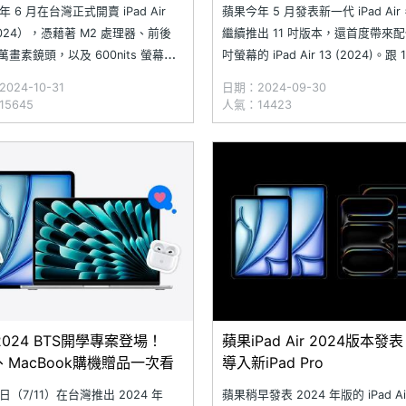
.10)
(2024.9)
 6 月在台灣正式開賣 iPad Air
蘋果今年 5 月發表新一代 iPad Ai
2024），憑藉著 M2 處理器、前後
繼續推出 11 吋版本，還首度帶來配備
0 萬畫素鏡頭，以及 600nits 螢幕亮
吋螢幕的 iPad Air 13 (2024)。跟 
3 吋 Liquid Retina 顯示器，在市場
式一樣，iPad Air 13 (2024) 同樣
024-10-31
日期：2024-09-30
不少果粉關注，深受有繪圖、文
處理器，前後皆配備 1,200 萬畫
5645
人氣：14423
戲、追劇等需求的用戶喜愛！隨著
大尺寸版本進一步擁有更高的 600
024 BTS開學專案登場！
蘋果iPad Air 2024版本發表
d、MacBook購機贈品一次看
導入新iPad Pro
（7/11）在台灣推出 2024 年
蘋果稍早發表 2024 年版的 iPad A