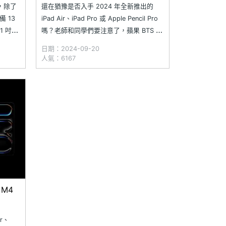
專案邁入最後倒數
r，除了
還在猶豫是否入手 2024 年全新推出的
 13
iPad Air、iPad Pro 或 Apple Pencil Pro
11 吋款
嗎？老師和同學們要注意了，蘋果 BTS 教
搭載 M2
育優惠專案的活動時限只剩十天！雖然因
日期：2024-09-20
素鏡頭；
應 AirPods 4 的推出，耳機折扣有所調
人氣：6167
n
整，也取消了 AirPods Max 的加購選項，
但只要在
 M4
ir、