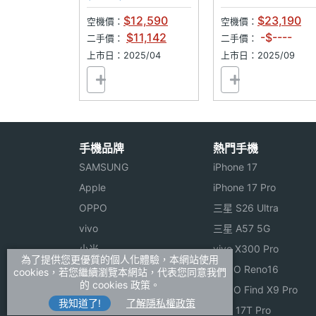
$12,590
$23,190
空機價：
空機價：
$11,142
-$----
二手價：
二手價：
上市日：2025/04
上市日：2025/09
手機品牌
熱門手機
SAMSUNG
iPhone 17
Apple
iPhone 17 Pro
OPPO
三星 S26 Ultra
vivo
三星 A57 5G
小米
vivo X300 Pro
為了提供您更優質的個人化體驗，本網站使用
ASUS
OPPO Reno16
cookies，若您繼續瀏覽本網站，代表您同意我們
的 cookies 政策。
Sony
OPPO Find X9 Pro
我知道了!
了解隱私權政策
realme
小米 17T Pro