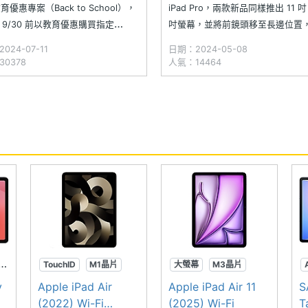
教育優惠專案（Back to School），
iPad Pro，兩款新品同樣推出 11 吋
 9/30 前以教育優惠購買指定
吋螢幕，並將前鏡頭移至長邊位置
、MacBook，即可免費贈送 Apple
新 iPad Pro 更首度導入 M4 處理
024-07-11
日期：2024-05-08
il 或 AirPods，當然你也可以透過補
Ultra Retina XDR 螢幕、Nano-tex
0378
人氣：14464
方式，選擇將 AirPods 升級成
反射玻璃等規格，蘋果也同步推出 iPa
d
TouchID
M1晶片
大螢幕
M3晶片
y
Apple iPad Air
Apple iPad Air 11
S
(2022) Wi-Fi
(2025) Wi-Fi
T