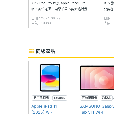
Air、iPad Pro 以及 Apple Pencil Pro
BTS 
嗎？各位老師、同學千萬不要錯過活動時
只要在
限只到 9/30 的蘋果 BTS 教育優惠專案。
iPad
日期：2024-08-29
日期：2
活動期間以教育優惠購買指定 iPad、
Penc
人氣：10383
人氣：3
MacBook，除了可以免費贈送 Apple
差價的
Pencil 或 A
AirPo
同級產品
居中前相機
TouchID
可插記憶卡
超防水
A16晶片
SPen
Apple iPad 11
SAMSUNG Galax
(2025) Wi-Fi
Tab S11 Wi-Fi