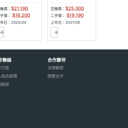
128GB
$21,190
$25,000
機價：
空機價：
$16,200
$19,190
二手價：
二手價：
市日：2025/04
上市日：2021/06
作聯絡
合作夥伴
告刊登
法律顧問
入商店報價
媒體合作
聞聯絡