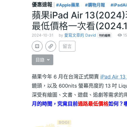
優惠速報
|
#Apple蘋果
#購物月報
#iPadAi
蘋果iPad Air 13(
最低價格一次看(2024.1
2024-10-31
by
愛寫文章的 David
15
特約編輯
留言
目錄
蘋果今年 6 月在台灣正式開賣
iPad Air 
鏡頭，以及 600nits 螢幕亮度的 13 吋 
深受有繪圖、文書、遊戲、追劇等需求的
月的時間，究竟目前
通路最低價格
如何？