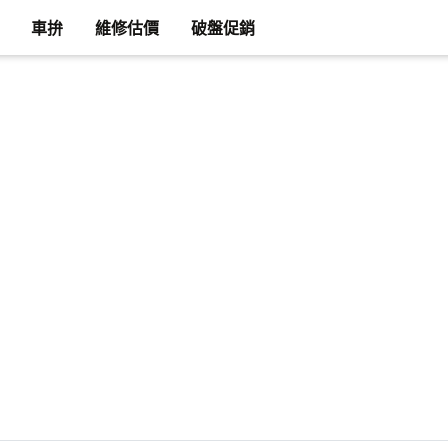
車拚
維修估價
破盤促銷