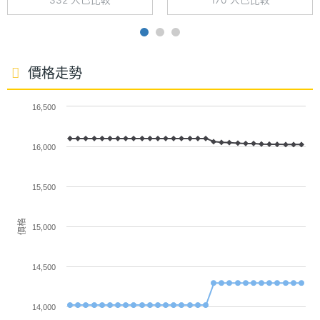
332 人已比較
170 人已比較
源，確保各種光線條件下都能呈現接近真實的色彩，
錄影上更首度支援 Dolby Vision 拍攝。前置 5,030 萬
主螢幕
396 ppi
畫素鏡頭支援口罩臉部辨識。
像素密
度
價格走勢
主螢幕
1500 nits
16,500
最大亮
度
16,000
SHARP AQUOS R10 功能特色
主螢幕
Pro IGZO OLED
◎ Android 15 作業系統
材質
15,500
◎ 5G 網路、雙卡雙待、eSIM
◎ 6.5 吋 2,340 x 1,080pixels 解析度 Pro IGZO
主螢幕
Gorilla Glass Victus
價格
15,000
耐用性
OLED 螢幕（240Hz 螢幕更新率）
◎ Qualcomm Snapdragon 7+ Gen 3 八核心處理器
14,500
主螢幕
240 Hz
◎ 12GB RAM / 256GB ROM、12GB RAM / 512GB
更新率
14,000
ROM