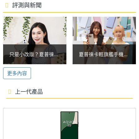
衝擊標準，隨時提供高度耐用性與穩定表現。
處理器
2.8+2.6+1.9 GHz
評測與新聞
時脈
高通 Snapdragon 7+ Gen 3
處理器
8
SHARP AQUOS R10 運行 Android 15 作業系統，內
核心數
建 Qualcomm Snapdragon 7+ Gen 3 八核心處理
圖形處
Adreno 732
器，內建 12GB RAM / 256GB ROM、12GB RAM /
只是小改版？夏普徠卡
夏普徠卡輕旗艦手機
理器
512GB ROM，同時支援 microSD 記憶卡擴充；具備
手機SHARP AQUOS
SHARP AQUOS R10
R10開箱跑分
價格2萬1有找起
5G 網路、搭配 eSIM 可雙卡雙待、Wi-Fi 7、藍牙
RAM記
12 GB
更多內容
憶體
5.4、NFC、UWB。續航方面配置 5,000mAh 電池，
支援 36W 充電速度、PD 3.0 快充。
上一代產品
記憶體
LPDDR5X
格式
生成式 AI 電話助手
ROM儲
256 GB, 512 GB
SHARP AQUOS R10 在散熱方面採用全新散熱結構，
存空間
於超導熱板與 CPU 之間加入高導熱銅塊，有效分散熱