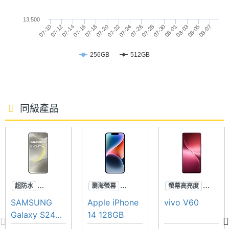
◎ Wi-Fi 7、藍牙 5.4、NFC、生成式 AI 電話助手、
13,500
UWB
07-10
07-16
07-22
07-28
08-03
07-12
07-18
07-24
07-30
08-05
07-14
07-20
07-26
08-01
08-07
◎ IP65 / 68 防塵防水等級、MIL-STD-810 軍規認證
相機規格
256GB
512GB
◎ 前置 5,030 萬畫素鏡頭
◎ 後置 5,030 萬畫素主鏡頭 + 5,030 萬畫素超廣角鏡
主相機
5030 萬畫素
頭
畫素
同級產品
◎ 側邊指紋辨識、臉部解鎖
主相機
CMOS
◎ 配備 5,000mAh 電池
感光元
◎ 採用 USB Type-C 規格，支援 36W 充電速度、PD
件
3.0 快充
主相機
1.9
◎ 支援 microSD 記憶卡擴充，最高可擴充至 2TB 儲
光圈F
超防水
瀏海螢幕
螢幕高亮度
存空間
專業攝影
超強防手震
蔡司影像
SAMSUNG
Apple iPhone
vivo V60
主相機
23 mm
AI手機
車禍偵測
大電量
Galaxy S24
14 128GB
※本文為 SOGI 手機王版權所有，未經授權不得轉載使用※
等效焦
256GB