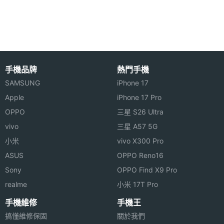
相機感
光元件
第二主
2.2
相機光
圈F
手機品牌
熱門手機
SAMSUNG
iPhone 17
第二主
13 mm
Apple
iPhone 17 Pro
相機等
OPPO
三星 S26 Ultra
效焦距
vivo
三星 A57 5G
前相機
5030 萬畫素
小米
vivo X300 Pro
畫素
ASUS
OPPO Reno16
Sony
OPPO Find X9 Pro
前相機
CMOS
realme
小米 17T Pro
感光元
件
手機維修
手機王
搞懂維修保固
關於我們