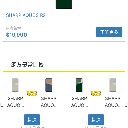
源，即使長時間拍攝或高負載運作，依然能維持流暢
儲存空
UFS4.0
間格式
表現。AI 應用上，SHARP AQUOS R10 還支援生成式
SHARP AQUOS R9
AI 電話助手，能自動從通話內容中擷取關鍵字並整理
記憶卡
microSDXC
成備忘筆記。若偵測到對話中有「日期與時間」資
原廠售價：
了解更多
$19,990
最大擴
2 TB
訊，系統還會主動建議加入行事曆，讓用戶行程管理
充儲存
更快速便利。
空間
電池容
5000 mAh
網友最常比較
5,030 萬畫素雙鏡頭
量
SHARP AQUOS R10 後置 5,030 萬畫素主鏡頭 +
5,030 萬畫素 122° 超廣角鏡頭，並由德國 Leica
顯示螢幕
Camera AG 監製的相機系統，搭載 1/1.55 吋新型感光
SHARP
SHARP
SHARP
SHARP
主螢幕
6.5 inch
元件，有效提升低光源下的拍攝清晰度，減少噪點，
AQUOS
AQUOS
AQUOS
AQUOS
尺寸
夜景與細節表現更真實。同時延續 AQUOS R9 pro 旗
R10
sense10
R9
R10
主螢幕
2340x1080 pixels
艦機能，具備 14 頻譜光譜感測器可精準偵測環境光
對決
對決
解析度