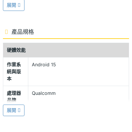
度高達 3,000nits，無論強光或低光源環境，畫面細節
展開
都能清晰呈現。結合「虛擬 HDR」技術，即使是觀看
未支援 HDR 的串流影片，AQUOS R10 也能展現明亮
且生動的視覺效果；音效方面，搭載全新開發的全金
產品規格
屬音箱，支援杜比全景聲空間音效技術，實現深度立
體聲效果。
硬體效能
作業系
Android 15
MIL-STD-810 軍規認證
統與版
SHARP AQUOS R10 外型由知名設計三宅一成創立的
本
「miyake design」團隊監製，並且延續廣受好評的
處理器
Qualcomm
「自由曲線」造型，獨特的非圓非方設計圍繞鏡頭展
品牌
開，搭配具光澤感的高級玻璃材質，無論居家或外出
展開
皆展現質感品味。另外，AQUOS R10 不僅具備 IP65 /
處理器
Snapdragon 7+ Gen 3
型號
68 防塵防水，更通過美國國防部「MIL-STD-810」抗