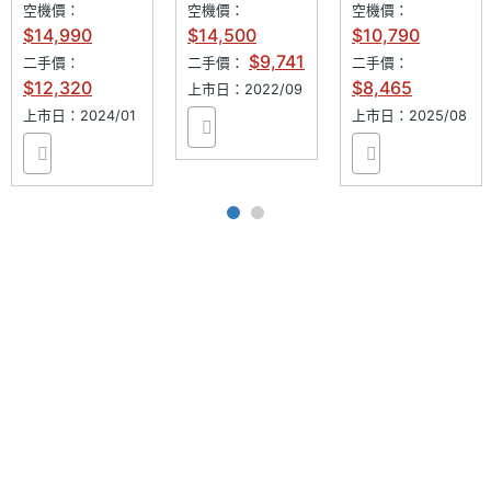
距
空機價：
空機價：
空機價：
$14,990
$14,500
$10,790
主相機
Yes
$9,741
二手價：
二手價：
二手價：
LED補
$12,320
$8,465
上市日：2022/09
光燈
上市日：2024/01
上市日：2025/08
主相機
Yes
自動對
焦
主相機
Yes
光學防
手震
第二主
5030 萬畫素
相機畫
素
第二主
CMOS