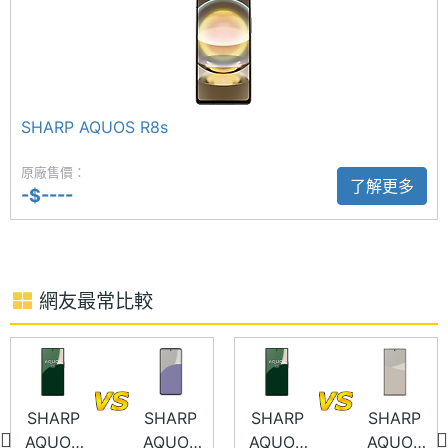
記憶卡
microSD
徠卡監製 HEKTOR 鏡頭
SHARP AQUOS R9 後置 5,030 萬畫素主鏡頭 +
最大擴
1 TB
5,030 萬畫素超廣角鏡頭，其中主鏡頭使用徠卡監製
充儲存
空間
的 HEKTOR 鏡頭，搭配 1/1.5 吋感光元件，並支援
SHARP AQUOS R8s
OIS 光學防手震、眼部自動對焦技術，支援 ProPix
電池容
5000 mAh
pro 畫質引擎，經過演算法進一步提升成像畫質與清
原廠售價：
量
了解更多
-$----
晰度，錄影方面具備電影級與夜間模式等功能；前置
顯示螢幕
5,030 萬畫素自拍鏡頭支援口罩臉部辨識解鎖。
主螢幕
6.5 inch
尺寸
網友最常比較
主螢幕
2340x1080 pixels
解析度
SHARP AQUOS R9 功能特色
◎ Android 14 作業系統
SHARP
SHARP
SHARP
SHARP
主螢幕
1500 nits
AQUOS
AQUOS
AQUOS
AQUOS
最大亮
◎ 5G 網路、雙卡雙待、eSIM