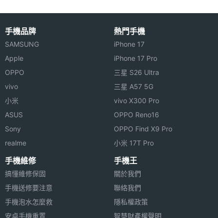
相機規格
存空間
主相機
5030 萬畫素
手機品牌
熱門手機
※本文為 SOGI 手機王版權所有，未經授權不得轉載使用※
畫素
SAMSUNG
iPhone 17
Apple
iPhone 17 Pro
主相機
CMOS
OPPO
三星 S26 Ultra
感光元
vivo
三星 A57 5G
件
小米
vivo X300 Pro
主相機
1.9
ASUS
OPPO Reno16
光圈F
Sony
OPPO Find X9 Pro
realme
小米 17T Pro
主相機
Yes
LED補
手機維修
手機王
光燈
搞懂維修保固
關於我們
手機送修要注意
聯絡我們
主相機
Yes
手機泡水怎麼救
隱私權政策
自動對
安卓手機重置
智慧財產權聲明