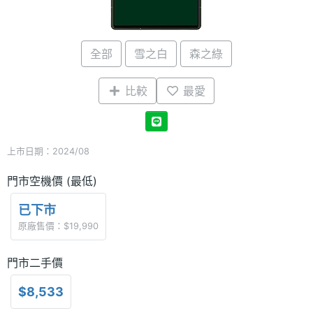
全部
雪之白
森之綠
比較
最愛
上市日期：2024/08
門市空機價 (最低)
已下市
原廠售價：$19,990
門市二手價
$8,533