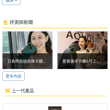
展開
冷散熱板的裝置；機身側邊則有指紋辨識整合的電源
處理器
Snapdragon 7+ Gen 3
型號
鍵，並具備 IP68 防塵防水等級、MIL 軍規認證。
處理器
2.8+2.６+1.9 GHz
評測與新聞
高通 Snapdragon 7+ Gen 3
時脈
SHARP AQUOS R9 運行 Android 14 作業系統，內建
處理器
8
Qualcomm Snapdragon 7+ Gen 3 八核心處理器，
核心數
內建12GB RAM + 256GB ROM，同時支援最高 8GB
圖形處
Adreno 732
虛擬記憶體擴充，與 microSD 記憶卡擴充；具備 5G
日系時尚結合徠卡鏡
夏普徠卡手機8月上市
理器
網路、搭配 eSIM 可雙卡雙待、 Wi-Fi 7、藍牙 5.4、
頭！SHARP AQUOS
AQUOS R9台灣價格2
R9開箱、跑分、拍照一
萬有找
NFC、GenAI 答錄機彙總、UWB，還擁有
RAM記
12 GB
更多內容
次看
憶體
Qualcomm Snapdragon Sound 無線傳輸技術，能提
供最高 240Hz 高音質體驗，續航方面配置
上一代產品
ROM儲
256 GB
5,000mAh 電池。
存空間