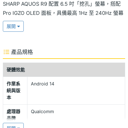
SHARP AQUOS R9 配置 6.5 吋「挖孔」螢幕，搭配
Pro IGZO OLED 面板，具備最高 1Hz 至 240Hz 螢幕
更新率與 1,500nits 峰值亮度，擁有 Rich Color
展開
Technolog Mobile 10 億顯色技術，呈現豐富細膩的
色彩表現，並支援 Dolby Vision，搭配歷代 AQUOS
系列機種最大的雙立體聲揚聲器，同時帶來 Dolby
產品規格
Atmos，享受更具身歷其境的影音體驗。
硬體效能
首款搭載液冷散熱板
作業系
Android 14
SHARP AQUOS R9 採用再生鋁材質邊框，搭配康寧
統與版
Gorilla Glass Victus 2 玻璃背蓋，外觀油日本設計師
本
三宅一成創立的「miyake design」團隊進行打造，採
處理器
Qualcomm
用平面背蓋、平面邊框外，主相機模組融合圓、方線
品牌
條的設計。另外散熱方面是 AQUOS 系列首款搭載液