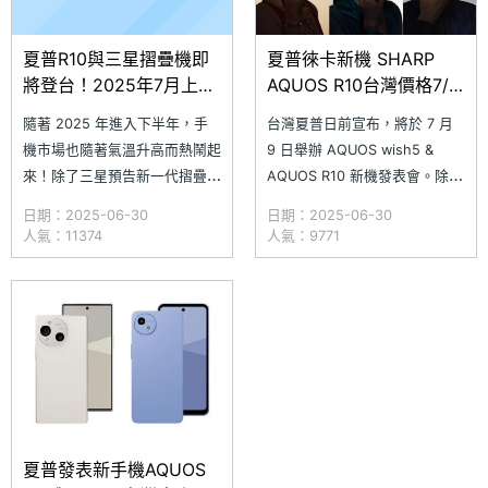
夏普R10與三星摺疊機即
夏普徠卡新機 SHARP
將登台！2025年7月上市
AQUOS R10台灣價格7/9
手機一次看
揭曉
隨著 2025 年進入下半年，手
台灣夏普日前宣布，將於 7 月
機市場也隨著氣溫升高而熱鬧起
9 日舉辦 AQUOS wish5 &
來！除了三星預告新一代摺疊手
AQUOS R10 新機發表會。除了
機即將發表，Galaxy Fold7 /
已經上市的入門款 SHARP
日期：2025-06-30
日期：2025-06-30
Flip7 有望在 7 月開賣，還有多
AQUOS wish5，這場活動的重
人氣：11374
人氣：9771
款中階新機準備登場。包括結合
點是公布高階手機 AQUOS R10
日系美學設計的 SHARP
的台灣價格與上市資訊。延續與
AQUOS R10、擁有魚鱗光影紋
徠卡的深度合作，SHARP AQ
理的 OPPO Reno14 F
夏普發表新手機AQUOS