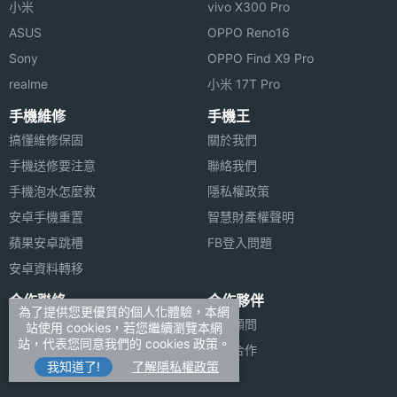
小米
vivo X300 Pro
ASUS
OPPO Reno16
Sony
OPPO Find X9 Pro
realme
小米 17T Pro
手機維修
手機王
搞懂維修保固
關於我們
手機送修要注意
聯絡我們
手機泡水怎麼救
隱私權政策
安卓手機重置
智慧財產權聲明
蘋果安卓跳槽
FB登入問題
安卓資料轉移
合作聯絡
合作夥伴
為了提供您更優質的個人化體驗，本網
廣告刊登
法律顧問
站使用 cookies，若您繼續瀏覽本網
站，代表您同意我們的 cookies 政策。
加入商店報價
媒體合作
我知道了!
了解隱私權政策
新聞聯絡