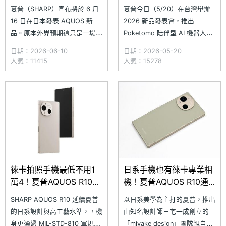
錶新品同步亮相
AQUOS R11下半年登場
夏普（SHARP）宣布將於 6 月
夏普今日（5/20）在台灣舉辦
16 日在日本發表 AQUOS 新
2026 新品發表會，推出
品。原本外界預期這只是一場例
Poketomo 陪伴型 AI 機器人等
行性的 AQUOS 手機發表，但
新品，AQUOS 手機品牌大使
日期：2026-06-10
日期：2026-05-20
從官方最新釋出的宣傳圖來看，
SAYA 也首度現身台灣夏普活
人氣：11415
人氣：15278
這次發表的新品不僅包含智慧型
動。雖然此次並未發表手機新
手機，還多了穿戴裝置，而從外
品，但夏普透露 AQUOS 手機
觀輪廓判斷，極有可能就是智慧
台灣銷售成長 22%，創下歷史
手錶。 至於手機部分，從發表
新高。由於夏普過往多會在日本
時間節點與產品更新週期來看，
夏季新品發表會推出年度
徠卡拍照手機最低不用1
日系手機也有徠卡專業相
萬4！夏普AQUOS R10通
機！夏普AQUOS R10通
路優惠價格一次看
路最低價格一次看
SHARP AQUOS R10 延續夏普
以日系美學為主打的夏普，推出
(2026.4)
(2026.2)
的日系設計與高工藝水準，，機
由知名設計師三宅一成創立的
身更通過 MIL-STD-810 軍規認
「miyake design」團隊親自監