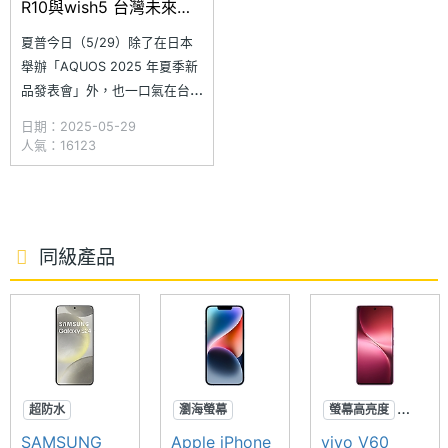
R10與wish5 台灣未來會
上市
夏普今日（5/29）除了在日本
舉辦「AQUOS 2025 年夏季新
品發表會」外，也一口氣在台灣
推出兩款夏季新機，分別為中高
日期：2025-05-29
階手機 AQUOS R10 與入門款
人氣：16123
式的 AQUOS wish5，其中
AQUOS R10 主打 3,000nits 螢
幕峰值亮度，預計 2025 年 7
月上旬起陸續於台灣、日
同級產品
超防水
瀏海螢幕
螢幕高亮度
專業攝影
超強防手震
蔡司影像
SAMSUNG
Apple iPhone
vivo V60