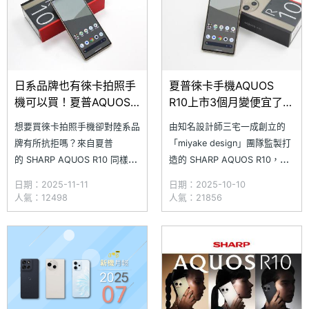
日系品牌也有徠卡拍照手
夏普徠卡手機AQUOS
機可以買！夏普AQUOS
R10上市3個月變便宜了！
R10通路最低價格一次看
通路最低價格一次看
想要買徠卡拍照手機卻對陸系品
由知名設計師三宅一成創立的
(2025.11)
(2025.10)
牌有所抗拒嗎？來自夏普
「miyake design」團隊監製打
的 SHARP AQUOS R10 同樣也
造的 SHARP AQUOS R10，既
有與徠卡相機合作，並且搭載了
充滿日系極簡美學，也具備
日期：2025-11-11
日期：2025-10-10
由德國 Leica Camera AG 監製
IP65 / 68 防塵防水，以及 MIL-
人氣：12498
人氣：21856
的相機系統，另一方面也完美保
STD-810 軍規抗衝擊標準認
留日系手機的簡約機身設計，讓
證，是一款好看又耐用的日系美
你同時兼顧拍照體驗與外型質
學手機；結合德國 Leica
感。究竟 SHARP AQUOS R10
Camera AG 監製的相機系統