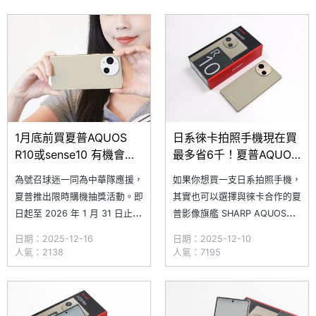
烤微波爐直接帶回家，無論是升
ProPix Pro 畫質引擎，提供高
級行動生活或打造便利居家體
品質的專業影像表現，適合對手
驗，夏普一次滿足消費者需求。
機攝影有所追求的你。​究竟
自 1 月 16 日起至
SHARP A
1月底前買夏普AQUOS
日系徠卡拍照手機現在買
R10或sense10 有機會抽
最多省6千！夏普AQUOS
中台日棒球賽門票
R10通路最低價格一次看
為號召球迷一同為中華隊應援，
如果你想買一支日系拍照手機，
(2025.12)
夏普推出限時購機抽獎活動。即
其實也可以選擇與徠卡合作的夏
日起至 2026 年 1 月 31 日止，
普影像旗艦 SHARP AQUOS
凡於中華電信及神腦特約服務中
R10。它不僅搭載由德國 Leica
日期：2025-12-16
日期：2025-12-10
心申辦指定資費方案，或購買指
Camera AG 監製的相機系統，
人氣：2138
人氣：7195
定 SHARP AQUOS 手機
讓手機攝影成像更具風格外，搭
（AQUOS sense10、AQUOS
配日系手機獨有的簡約外型機
R10、AQUOS wish5、AQUOS
身，輕鬆滿足你對拍照與手機質
R9 pro），並完成台灣夏
感的雙重需求。究竟